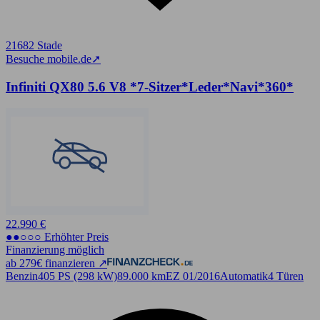
21682 Stade
Besuche mobile.de
➚
Infiniti QX80 5.6 V8 *7-Sitzer*Leder*Navi*360*
22.990 €
●●○○○ Erhöhter Preis
Finanzierung möglich
ab 279€ finanzieren ↗
Benzin
405 PS (298 kW)
89.000 km
EZ 01/2016
Automatik
4 Türen