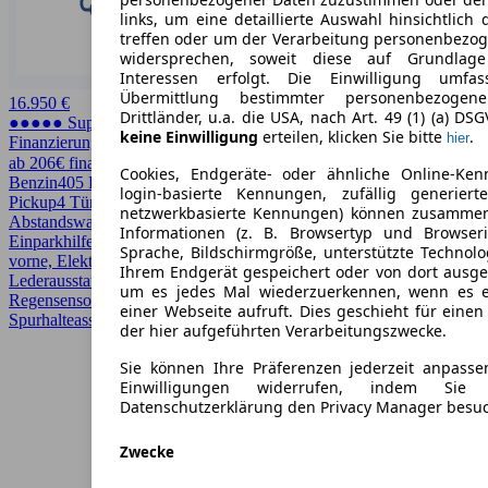
links, um eine detaillierte Auswahl hinsichtlich 
treffen oder um der Verarbeitung personenbezo
widersprechen, soweit diese auf Grundlage 
Interessen erfolgt. Die Einwilligung umfa
Übermittlung bestimmter personenbezoge
16.950 €
Drittländer, u.a. die USA, nach Art. 49 (1) (a) DS
●●●●● Super Preis
keine Einwilligung
erteilen, klicken Sie bitte
.
hier
Finanzierung möglich
ab 206€ finanzieren ↗
Cookies, Endgeräte- oder ähnliche Online-Ken
Benzin
405 PS (298 kW)
129.207 km
EZ 08/2020
Automatik
SUV /
login-basierte Kennungen, zufällig generier
Pickup
4 Türen
netzwerkbasierte Kennungen) können zusamme
Abstandswarner, Apple CarPlay, Beheizbares Lenkrad, CarPlay,
Informationen (z. B. Browsertyp und Browseri
Einparkhilfe, Einparkhilfe Sensoren hinten, Einparkhilfe Sensoren
Sprache, Bildschirmgröße, unterstützte Technolo
vorne, Elektrische Sitze, Fernlichtassistent, HU/AU neu, LED,
Ihrem Endgerät gespeichert oder von dort ausg
Lederausstattung, LED-Scheinwerfer, Lichtsensor, Lordosenstütze,
um es jedes Mal wiederzuerkennen, wenn es 
Regensensor, Schiebedach, Sitzheizung, Sportpaket,
einer Webseite aufruft. Dies geschieht für eine
Spurhalteassistent, Totwinkel-Assistent
der hier aufgeführten Verarbeitungszwecke.
Sie können Ihre Präferenzen jederzeit anpasse
Einwilligungen widerrufen, indem Sie
Datenschutzerklärung den Privacy Manager besu
Zwecke