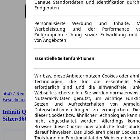
Genaue Standortdaten und Identifikation durc
Endgeräten
Personalisierte Werbung und Inhalte, 
Werbeleistung und der Performance vo
Zielgruppenforschung sowie Entwicklung und
von Angeboten
Essentielle Seitenfunktionen
Wir bzw. diese Anbieter nutzen Cookies oder ähnl
Technologien, die für die essentielle Seit
erforderlich sind und die einwandfreie Funkt
Webseite sicherstellen. Sie werden normalerweise
56477 Rennerod
Nutzeraktivitäten genutzt, um wichtige Funkt
Besuche mobile.de
➚
Setzen und Aufrechterhalten von Anmeld
Datenschutzeinstellungen zu ermöglichen. D
Infiniti QX80 5.6L V8 AWD/7-
dieser Cookies bzw. ähnlicher Technologien kann
Sitzer/360/BOSE/SHZ/LHZ/R20
nicht abgeschaltet werden. Allerdings könn
Browser diese Cookies oder ähnliche Tools block
darauf hinweisen. Das Blockieren dieser Cookies 
Tools kann die Funktionalität der Webseite beeint