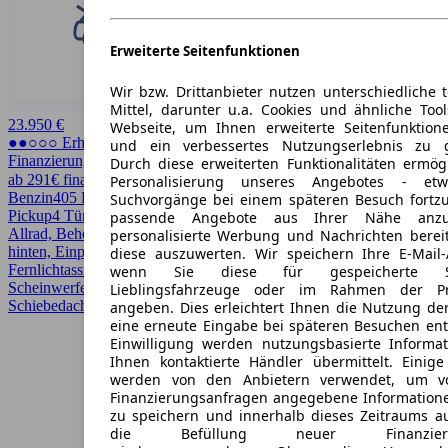
Erweiterte Seitenfunktionen
Wir bzw. Drittanbieter nutzen unterschiedliche 
Mittel, darunter u.a. Cookies und ähnliche Too
23.950 €
Webseite, um Ihnen erweiterte Seitenfunktion
●●○○○ Erhöhter Preis
und ein verbessertes Nutzungserlebnis zu g
Finanzierung möglich
Durch diese erweiterten Funktionalitäten ermög
ab 291€ finanzieren ↗
Personalisierung unseres Angebotes - e
Benzin
405 PS (298 kW)
106.945 km
EZ 01/2019
Automatik
SUV /
Suchvorgänge bei einem späteren Besuch fortzu
Pickup
4 Türen
passende Angebote aus Ihrer Nähe anzu
Allrad, Beheizbares Lenkrad, Einparkhilfe, Einparkhilfe Sensoren
personalisierte Werbung und Nachrichten berei
hinten, Einparkhilfe Sensoren vorne, Elektrische Sitze,
diese auszuwerten. Wir speichern Ihre E-Mail-
Fernlichtassistent, HU/AU neu, LED, Lederausstattung, LED-
wenn Sie diese für gespeicherte Suc
Scheinwerfer, Lichtsensor, Lordosenstütze, Regensensor,
Lieblingsfahrzeuge oder im Rahmen der Pr
Schiebedach, Sitzheizung, Sportpaket
angeben. Dies erleichtert Ihnen die Nutzung de
eine erneute Eingabe bei späteren Besuchen entfä
Einwilligung werden nutzungsbasierte Informa
Ihnen kontaktierte Händler übermittelt. Einige
werden von den Anbietern verwendet, um v
Finanzierungsanfragen angegebene Informatione
zu speichern und innerhalb dieses Zeitraums a
die Befüllung neuer Finanzierun