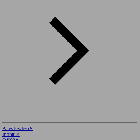
Alles löschen
✕
Infiniti
✕