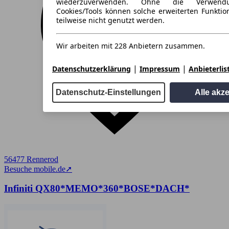
wiederzuverwenden. Ohne die Verwend
Cookies/Tools können solche erweiterten Funkti
teilweise nicht genutzt werden.
Wir arbeiten mit 228 Anbietern zusammen.
|
|
Datenschutzerklärung
Impressum
Anbieterlis
Datenschutz-Einstellungen
Alle akz
56477 Rennerod
Besuche mobile.de
➚
Infiniti QX80*MEMO*360*BOSE*DACH*