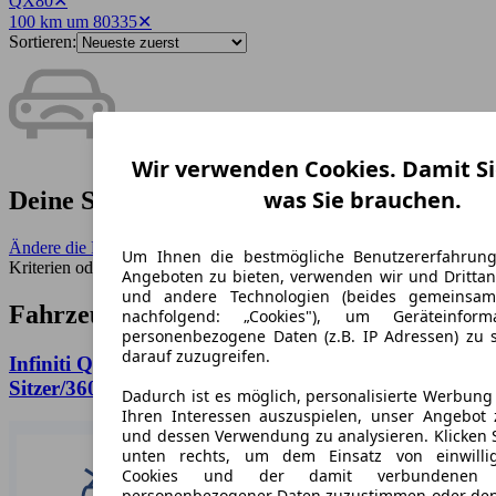
QX80
✕
100 km um 80335
✕
Sortieren:
Wir verwenden Cookies. Damit Si
was Sie brauchen.
Deine Suche ergab keine Treffer.
Ändere die Filter
- Benutze einen größeren Umkreis, weniger
Um Ihnen die bestmögliche Benutzererfahrun
Kriterien oder entferne seltene Merkmale.
Angeboten zu bieten, verwenden wir und Drittan
und andere Technologien (beides gemeinsa
Fahrzeuge ähnlich zur Suche:
nachfolgend: „Cookies"), um Geräteinfor
personenbezogene Daten (z.B. IP Adressen) zu 
darauf zuzugreifen.
Infiniti QX80 5.6L V8 LUXE/7-
Sitzer/360/BOSE/SHZ/LHZ/R20
Dadurch ist es möglich, personalisierte Werbun
Ihren Interessen auszuspielen, unser Angebot 
und dessen Verwendung zu analysieren. Klicken 
unten rechts, um dem Einsatz von einwillig
Cookies und der damit verbundenen V
personenbezogener Daten zuzustimmen oder den