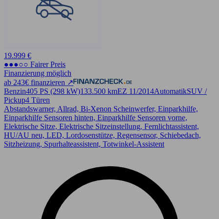
19.999 €
●●●○○ Fairer Preis
Finanzierung möglich
ab 243€ finanzieren ↗
Benzin
405 PS (298 kW)
133.500 km
EZ 11/2014
Automatik
SUV /
Pickup
4 Türen
Abstandswarner, Allrad, Bi-Xenon Scheinwerfer, Einparkhilfe,
Einparkhilfe Sensoren hinten, Einparkhilfe Sensoren vorne,
Elektrische Sitze, Elektrische Sitzeinstellung, Fernlichtassistent,
HU/AU neu, LED, Lordosenstütze, Regensensor, Schiebedach,
Sitzheizung, Spurhalteassistent, Totwinkel-Assistent