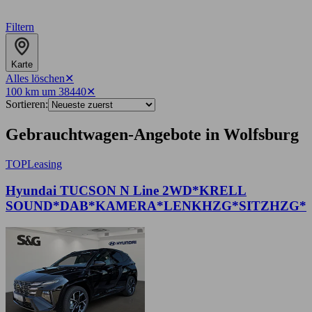
Filtern
Karte
Alles löschen
✕
100 km um 38440
✕
Sortieren:
Gebrauchtwagen-Angebote in Wolfsburg
TOP
Leasing
Hyundai TUCSON N Line 2WD*KRELL
SOUND*DAB*KAMERA*LENKHZG*SITZHZG*