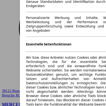
Genaue Standortdaten und Identifikation durc
Endgeräten
Personalisierte Werbung und Inhalte, 
Werbeleistung und der Performance vo
Zielgruppenforschung sowie Entwicklung und
von Angeboten
Essentielle Seitenfunktionen
Wir bzw. diese Anbieter nutzen Cookies oder ähnl
Technologien, die für die essentielle Seit
erforderlich sind und die einwandfreie Funkt
Webseite sicherstellen. Sie werden normalerweise
Nutzeraktivitäten genutzt, um wichtige Funkt
Setzen und Aufrechterhalten von Anmeld
Datenschutzeinstellungen zu ermöglichen. D
dieser Cookies bzw. ähnlicher Technologien kann
38122 Braunschweig
nicht abgeschaltet werden. Allerdings könn
Besuche ROSIER
➚
Browser diese Cookies oder ähnliche Tools block
darauf hinweisen. Das Blockieren dieser Cookies 
MERCEDES-BENZ GLE 450 4M AMG Sport
Tools kann die Funktionalität der Webseite beeint