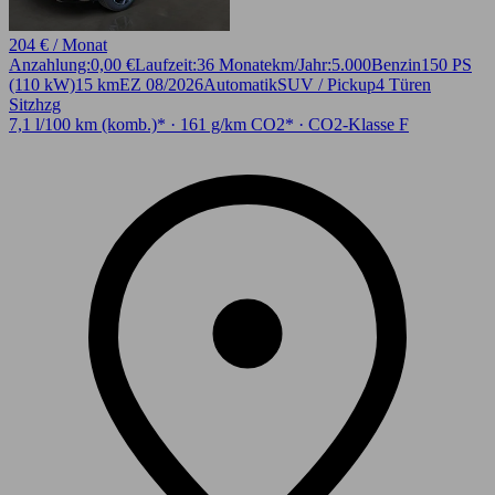
204 € / Monat
Anzahlung:
0,00 €
Laufzeit:
36 Monate
km/Jahr:
5.000
Benzin
150 PS
(110 kW)
15 km
EZ 08/2026
Automatik
SUV / Pickup
4 Türen
Sitzhzg
7,1 l/100 km (komb.)* · 161 g/km CO2* · CO2-Klasse F