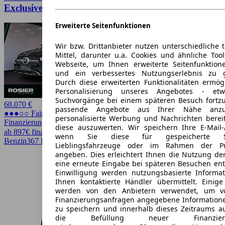
Exclusive
Erweiterte Seitenfunktionen
Wir bzw. Drittanbieter nutzen unterschiedliche 
Mittel, darunter u.a. Cookies und ähnliche Too
Webseite, um Ihnen erweiterte Seitenfunktion
und ein verbessertes Nutzungserlebnis zu g
Durch diese erweiterten Funktionalitäten ermög
Personalisierung unseres Angebotes - e
Suchvorgänge bei einem späteren Besuch fortzu
68.070 €
passende Angebote aus Ihrer Nähe anzu
●●●○○ Fairer Preis
personalisierte Werbung und Nachrichten berei
Finanzierung möglich
diese auszuwerten. Wir speichern Ihre E-Mail-
ab 897€ finanzieren ↗
wenn Sie diese für gespeicherte Suc
Benzin
367 PS (270 kW)
71.778 km
EZ 03/2024
Automatik
Lieblingsfahrzeuge oder im Rahmen der Pr
angeben. Dies erleichtert Ihnen die Nutzung de
eine erneute Eingabe bei späteren Besuchen entfä
Einwilligung werden nutzungsbasierte Informa
Ihnen kontaktierte Händler übermittelt. Einige
werden von den Anbietern verwendet, um v
Finanzierungsanfragen angegebene Informatione
zu speichern und innerhalb dieses Zeitraums a
die Befüllung neuer Finanzierun