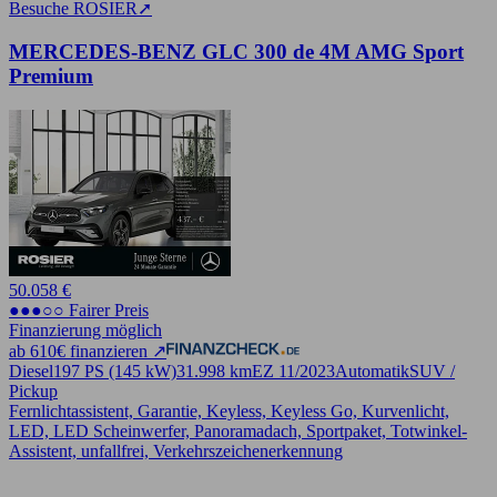
Besuche ROSIER
➚
MERCEDES-BENZ GLC 300 de 4M AMG Sport
Premium
50.058 €
●●●○○ Fairer Preis
Finanzierung möglich
ab 610€ finanzieren ↗
Diesel
197 PS (145 kW)
31.998 km
EZ 11/2023
Automatik
SUV /
Pickup
Fernlichtassistent, Garantie, Keyless, Keyless Go, Kurvenlicht,
LED, LED Scheinwerfer, Panoramadach, Sportpaket, Totwinkel-
Assistent, unfallfrei, Verkehrszeichenerkennung