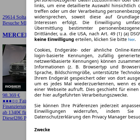
links, um eine detaillierte Auswahl hinsichtlich 
treffen oder um der Verarbeitung personenbezo
widersprechen, soweit diese auf Grundlage 
29614 Soltau
Interessen erfolgt. Die Einwilligung umfa
Besuche MINI
➚
Übermittlung bestimmter personenbezoge
Drittländer, u.a. die USA, nach Art. 49 (1) (a) DS
MERCEDES-BENZ G 350 d
keine Einwilligung
erteilen, klicken Sie bitte
.
hier
Cookies, Endgeräte- oder ähnliche Online-Ken
login-basierte Kennungen, zufällig generier
netzwerkbasierte Kennungen) können zusamme
Informationen (z. B. Browsertyp und Browseri
Sprache, Bildschirmgröße, unterstützte Technolo
Ihrem Endgerät gespeichert oder von dort ausg
um es jedes Mal wiederzuerkennen, wenn es 
einer Webseite aufruft. Dies geschieht für eine
der hier aufgeführten Verarbeitungszwecke.
98.369 €
●●●○○ Fairer Preis
Sie können Ihre Präferenzen jederzeit anpasse
Finanzierung möglich
Einwilligungen widerrufen, indem Sie
ab 1340€ finanzieren ↗
Datenschutzerklärung den Privacy Manager besu
Diesel
286 PS (210 kW)
115.189 km
EZ 12/2021
Automatik
Zwecke