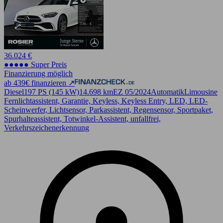
36.024 €
●●●●● Super Preis
Finanzierung möglich
ab 439€ finanzieren ↗
Diesel
197 PS (145 kW)
14.698 km
EZ 05/2024
Automatik
Limousine
Fernlichtassistent, Garantie, Keyless, Keyless Entry, LED, LED-
Scheinwerfer, Lichtsensor, Parkassistent, Regensensor, Sportpaket,
Spurhalteassistent, Totwinkel-Assistent, unfallfrei,
Verkehrszeichenerkennung