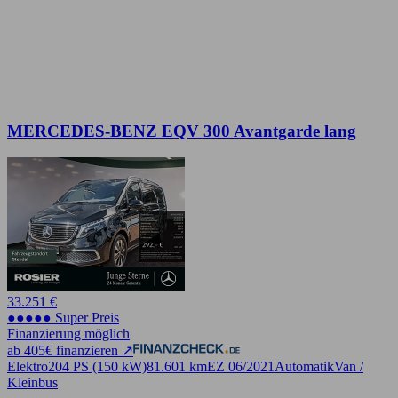
MERCEDES-BENZ EQV 300 Avantgarde lang
33.251 €
●●●●● Super Preis
Finanzierung möglich
ab 405€ finanzieren ↗
Elektro
204 PS (150 kW)
81.601 km
EZ 06/2021
Automatik
Van /
Kleinbus