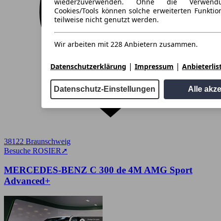
wiederzuverwenden. Ohne die Verwend
Cookies/Tools können solche erweiterten Funkti
teilweise nicht genutzt werden.
Wir arbeiten mit 228 Anbietern zusammen.
|
|
Datenschutzerklärung
Impressum
Anbieterlis
Datenschutz-Einstellungen
Alle akz
38122 Braunschweig
Besuche ROSIER
➚
MERCEDES-BENZ C 300 de 4M AMG Sport
Advanced+