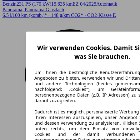
Benzin
231 PS (170 kW)
15.635 km
EZ 04/2025
Automatik
Panorama, Panorama Glasdach
6,5 l/100 km (komb.)* · 148 g/km CO2* · CO2-Klasse E
Wir verwenden Cookies. Damit Si
was Sie brauchen.
Um Ihnen die bestmögliche Benutzererfahrun
Angeboten zu bieten, verwenden wir und Drittan
und andere Technologien (beides gemeinsa
nachfolgend: „Cookies"), um Geräteinfor
personenbezogene Daten (z.B. IP Adressen) zu 
darauf zuzugreifen.
Dadurch ist es möglich, personalisierte Werbun
Ihren Interessen auszuspielen, unser Angebot 
und dessen Verwendung zu analysieren. Klicken 
unten rechts, um dem Einsatz von einwillig
Cookies und der damit verbundenen V
personenbezogener Daten zuzustimmen oder den