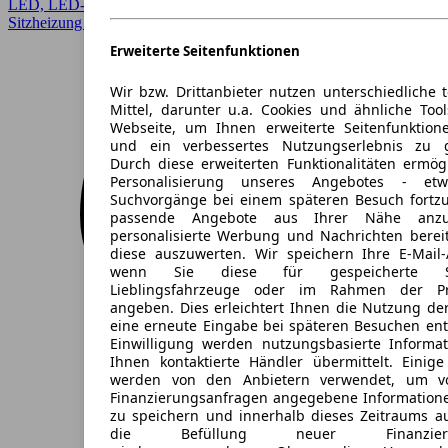
LED, LED-Scheinwerfer, Lichtsensor, Regensensor, Sitzheizung,
Sitzheizung vorn
Erweiterte Seitenfunktionen
Wir bzw. Drittanbieter nutzen unterschiedliche 
Mittel, darunter u.a. Cookies und ähnliche Too
Webseite, um Ihnen erweiterte Seitenfunktion
und ein verbessertes Nutzungserlebnis zu g
Durch diese erweiterten Funktionalitäten ermög
Personalisierung unseres Angebotes - e
Suchvorgänge bei einem späteren Besuch fortzu
passende Angebote aus Ihrer Nähe anzu
personalisierte Werbung und Nachrichten berei
diese auszuwerten. Wir speichern Ihre E-Mail-
wenn Sie diese für gespeicherte Suc
Lieblingsfahrzeuge oder im Rahmen der Pr
angeben. Dies erleichtert Ihnen die Nutzung de
eine erneute Eingabe bei späteren Besuchen entfä
Einwilligung werden nutzungsbasierte Informa
Ihnen kontaktierte Händler übermittelt. Einige
werden von den Anbietern verwendet, um v
Finanzierungsanfragen angegebene Informatione
zu speichern und innerhalb dieses Zeitraums a
die Befüllung neuer Finanzierun