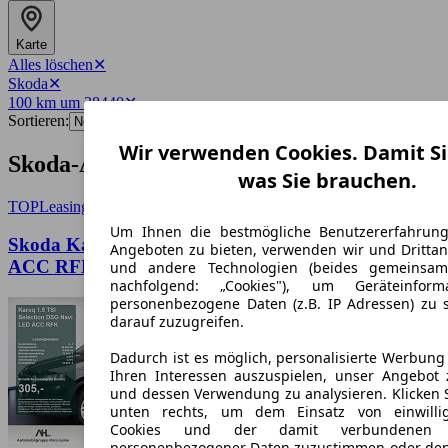
Karte
Alles löschen
✕
Skoda
✕
100 km um 38440
✕
Sortieren:
Wir verwenden Cookies. Damit Si
Skoda-Angebote in Wolfsburg
was Sie brauchen.
TOP
Leasing
Um Ihnen die bestmögliche Benutzererfahrun
Skoda Karoq 1.5 TSI Selection DSG Navi LED
Angeboten zu bieten, verwenden wir und Drittan
ACC RFK
und andere Technologien (beides gemeinsa
nachfolgend: „Cookies"), um Geräteinfor
personenbezogene Daten (z.B. IP Adressen) zu 
darauf zuzugreifen.
Dadurch ist es möglich, personalisierte Werbun
Ihren Interessen auszuspielen, unser Angebot 
und dessen Verwendung zu analysieren. Klicken 
unten rechts, um dem Einsatz von einwillig
Cookies und der damit verbundenen V
personenbezogener Daten zuzustimmen oder den