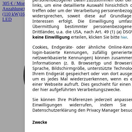
305 € / Monat
links, um eine detaillierte Auswahl hinsichtlich 
Anzahlung:
0,00 €
Laufzeit:
48 Monate
km/Jahr:
10.000
Benzin
150 PS
treffen oder um der Verarbeitung personenbezo
(110 kW)
16.401 km
EZ 08/2025
Automatik
SUV / Pickup
4 Türen
widersprechen, soweit diese auf Grundlage 
LED
Interessen erfolgt. Die Einwilligung umfa
Übermittlung bestimmter personenbezoge
Drittländer, u.a. die USA, nach Art. 49 (1) (a) DS
keine Einwilligung
erteilen, klicken Sie bitte
.
hier
Cookies, Endgeräte- oder ähnliche Online-Ken
login-basierte Kennungen, zufällig generier
netzwerkbasierte Kennungen) können zusamme
Informationen (z. B. Browsertyp und Browseri
Sprache, Bildschirmgröße, unterstützte Technolo
Ihrem Endgerät gespeichert oder von dort ausg
um es jedes Mal wiederzuerkennen, wenn es 
einer Webseite aufruft. Dies geschieht für eine
der hier aufgeführten Verarbeitungszwecke.
Sie können Ihre Präferenzen jederzeit anpasse
Einwilligungen widerrufen, indem Sie
Datenschutzerklärung den Privacy Manager besu
Zwecke