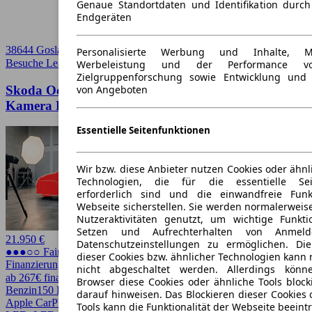
Genaue Standortdaten und Identifikation durc
Endgeräten
38644 Goslar
Personalisierte Werbung und Inhalte, 
Besuche Leasingmarkt
➚
Werbeleistung und der Performance vo
Zielgruppenforschung sowie Entwicklung und
Skoda Octavia Combi 1.5 TSI Ambition LED
von Angeboten
Kamera PDC
Essentielle Seitenfunktionen
Wir bzw. diese Anbieter nutzen Cookies oder ähnl
Technologien, die für die essentielle Seit
erforderlich sind und die einwandfreie Funkt
Webseite sicherstellen. Sie werden normalerweise
Nutzeraktivitäten genutzt, um wichtige Funkt
Setzen und Aufrechterhalten von Anmeld
21.950 €
Datenschutzeinstellungen zu ermöglichen. D
●●●○○ Fairer Preis
dieser Cookies bzw. ähnlicher Technologien kann
Finanzierung möglich
nicht abgeschaltet werden. Allerdings könn
ab 267€ finanzieren ↗
Browser diese Cookies oder ähnliche Tools block
Benzin
150 PS (110 kW)
69.822 km
EZ 09/2020
Schaltgetriebe
Kombi
darauf hinweisen. Das Blockieren dieser Cookies 
Apple CarPlay, CarPlay, Einparkhilfe, Einparkhilfe vorn, Keyless,
Tools kann die Funktionalität der Webseite beeint