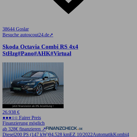
38644 Goslar
Besuche autoscout24.de
➚
Skoda Octavia Combi RS 4x4
StHzg#Pano#AHK#Virtual
26.938 €
●●●○○ Fairer Preis
Finanzierung möglich
ab 328€ finanzieren ↗
Diesel
200 PS (147 kW)
94.528 km
EZ 10/2022
Automatik
Kombi
4