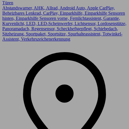
Türen
Abstandswarner, AHK, Allrad, Android Auto, Apple CarPlay,
Beheizbares Lenkrad, CarPlay, Einparkhilfe, Einparkhilfe Sensoren
hinten, Einparkhilfe Sensoren vorne, Fernlichtassistent, Garantie,
Kurvenlicht, LED, LED-Scheinwerfer, Lichtsensor, Lordosenstütze,
Panoramadach, Regensensor, Scheckheftgepflegt, Schiebedach,
Sitzheizung, Sportpaket, Sportsitze, Spurhalteassistent, Totwinkel-
Assistent, Verkehrszeichenerkennung