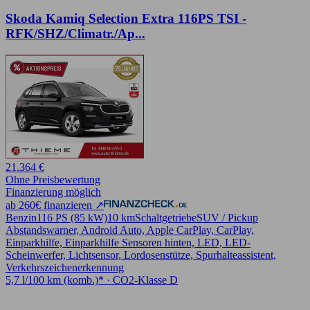
Skoda Kamiq Selection Extra 116PS TSI -
RFK/SHZ/Climatr./Ap...
21.364 €
Ohne Preisbewertung
Finanzierung möglich
ab 260€ finanzieren ↗
Benzin
116 PS (85 kW)
10 km
Schaltgetriebe
SUV / Pickup
Abstandswarner, Android Auto, Apple CarPlay, CarPlay,
Einparkhilfe, Einparkhilfe Sensoren hinten, LED, LED-
Scheinwerfer, Lichtsensor, Lordosenstütze, Spurhalteassistent,
Verkehrszeichenerkennung
5,7 l/100 km (komb.)* · CO2-Klasse D