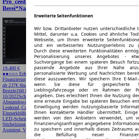
Pro_ceed Kia ProCeed / pro_cee'd GT-Line*8-Fach
Berei*Navi*R-Kamera*JBL Sound*
Erweiterte Seitenfunktionen
Wir bzw. Drittanbieter nutzen unterschiedliche 
Mittel, darunter u.a. Cookies und ähnliche Too
Webseite, um Ihnen erweiterte Seitenfunktion
und ein verbessertes Nutzungserlebnis zu g
Durch diese erweiterten Funktionalitäten ermög
Personalisierung unseres Angebotes - e
Suchvorgänge bei einem späteren Besuch fortzu
passende Angebote aus Ihrer Nähe anzu
19.480 €
personalisierte Werbung und Nachrichten berei
●●○○○ Erhöhter Preis
diese auszuwerten. Wir speichern Ihre E-Mail-
Finanzierung möglich
wenn Sie diese für gespeicherte Suc
ab 237€ finanzieren ↗
Lieblingsfahrzeuge oder im Rahmen der Pr
Benzin
160 PS (118 kW)
50.800 km
EZ
angeben. Dies erleichtert Ihnen die Nutzung de
10/2022
Schaltgetriebe
Kombi
5 Türen
eine erneute Eingabe bei späteren Besuchen entfä
Abstandswarner, Android Auto, Apple CarPlay, Beheizbares
Einwilligung werden nutzungsbasierte Informa
Lenkrad, CarPlay, Einparkhilfe, Einparkhilfe Sensoren hinten,
Ihnen kontaktierte Händler übermittelt. Einige
Einparkhilfe Sensoren vorne, Fernlichtassistent, HU/AU neu, LED,
werden von den Anbietern verwendet, um v
LED-Scheinwerfer, Lichtsensor, Lordosenstütze, Regensensor,
Finanzierungsanfragen angegebene Informatione
Sitzheizung, Sportpaket, Sportsitze, Spurhalteassistent, Totwinkel-
zu speichern und innerhalb dieses Zeitraums a
Assistent, Verkehrszeichenerkennung
die Befüllung neuer Finanzierun