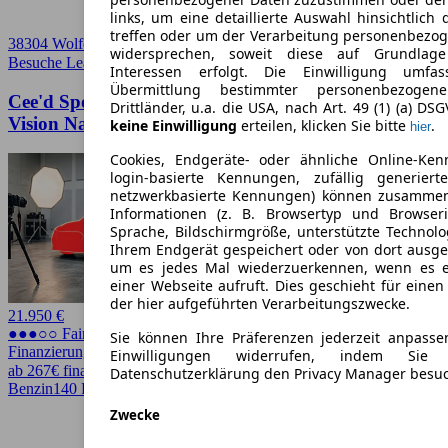
links, um eine detaillierte Auswahl hinsichtlich 
treffen oder um der Verarbeitung personenbezo
38304 Wolfenbüttel
widersprechen, soweit diese auf Grundlage 
Besuche Leasingmarkt
➚
Interessen erfolgt. Die Einwilligung umfa
Übermittlung bestimmter personenbezoge
Cee'd Sportswagon Kia Ceed SW 1.5 T-GDI DCT7
Drittländer, u.a. die USA, nach Art. 49 (1) (a) DS
Vision Navi Kamera DAB
keine Einwilligung
erteilen, klicken Sie bitte
.
hier
Cookies, Endgeräte- oder ähnliche Online-Ken
login-basierte Kennungen, zufällig generier
netzwerkbasierte Kennungen) können zusamme
Informationen (z. B. Browsertyp und Browseri
Sprache, Bildschirmgröße, unterstützte Technolo
Ihrem Endgerät gespeichert oder von dort ausg
um es jedes Mal wiederzuerkennen, wenn es 
einer Webseite aufruft. Dies geschieht für eine
der hier aufgeführten Verarbeitungszwecke.
21.950 €
●●●○○ Fairer Preis
Sie können Ihre Präferenzen jederzeit anpasse
Finanzierung möglich
Einwilligungen widerrufen, indem Sie
ab 267€ finanzieren ↗
Datenschutzerklärung den Privacy Manager besu
Benzin
140 PS (103 kW)
19.974 km
EZ 09/2024
Automatik
Zwecke