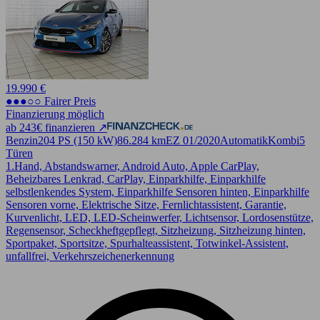
19.990 €
●●●○○ Fairer Preis
Finanzierung möglich
ab 243€ finanzieren ↗
Benzin
204 PS (150 kW)
86.284 km
EZ 01/2020
Automatik
Kombi
5
Türen
1.Hand, Abstandswarner, Android Auto, Apple CarPlay,
Beheizbares Lenkrad, CarPlay, Einparkhilfe, Einparkhilfe
selbstlenkendes System, Einparkhilfe Sensoren hinten, Einparkhilfe
Sensoren vorne, Elektrische Sitze, Fernlichtassistent, Garantie,
Kurvenlicht, LED, LED-Scheinwerfer, Lichtsensor, Lordosenstütze,
Regensensor, Scheckheftgepflegt, Sitzheizung, Sitzheizung hinten,
Sportpaket, Sportsitze, Spurhalteassistent, Totwinkel-Assistent,
unfallfrei, Verkehrszeichenerkennung