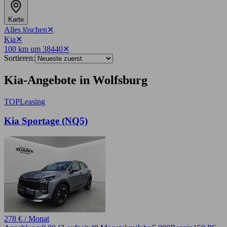
Karte
Alles löschen
✕
Kia
✕
100 km um 38440
✕
Sortieren:
Kia-Angebote in Wolfsburg
TOP
Leasing
Kia Sportage (NQ5)
278 € / Monat