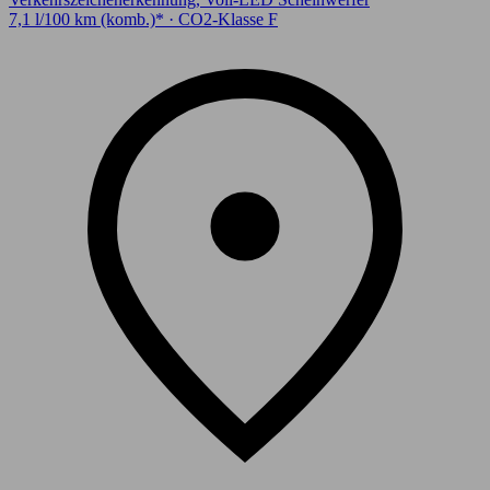
7,1 l/100 km (komb.)* · CO2-Klasse F