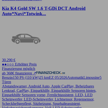
Kia K4 Gold SW 1.6 T-GDi DCT Android
Auto*Navi*Totwink...
30.290 €
●●○○○ Erhöhter Preis
Finanzierung möglich
ab 368€ finanzieren ↗
Benzin
150 PS (110 kW)
25 km
EZ 05/2026
Automatik
Limousine
5
Türen
Abstandswarner, Android Auto, Apple CarPlay, Beheizbares
Lenkrad, CarPlay, Einparkhilfe, Einparkhilfe Sensoren hinten,
Einparkhilfe Sensoren vorne, Fernlichtassistent, LED, LED
Scheinwerfer, LED-Scheinwerfer, Lichtsensor, Regensensor,
Scheckheftgepflegt, Sitzheizung, Spurhalteassistent,
Verkehrszeichenerkennung, Voll-LED Scheinwerfer