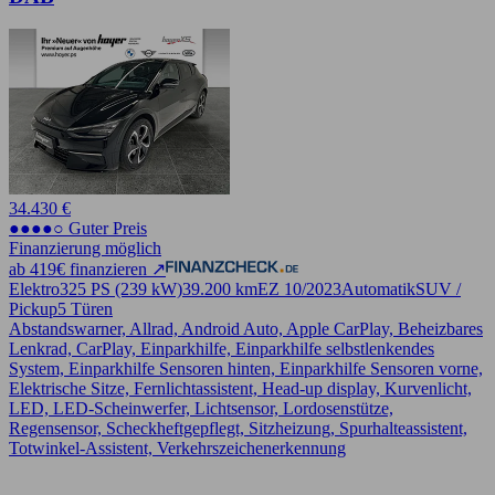
34.430 €
●●●●○ Guter Preis
Finanzierung möglich
ab 419€ finanzieren ↗
Elektro
325 PS (239 kW)
39.200 km
EZ 10/2023
Automatik
SUV /
Pickup
5 Türen
Abstandswarner, Allrad, Android Auto, Apple CarPlay, Beheizbares
Lenkrad, CarPlay, Einparkhilfe, Einparkhilfe selbstlenkendes
System, Einparkhilfe Sensoren hinten, Einparkhilfe Sensoren vorne,
Elektrische Sitze, Fernlichtassistent, Head-up display, Kurvenlicht,
LED, LED-Scheinwerfer, Lichtsensor, Lordosenstütze,
Regensensor, Scheckheftgepflegt, Sitzheizung, Spurhalteassistent,
Totwinkel-Assistent, Verkehrszeichenerkennung