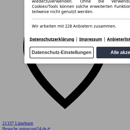
wiederzuverwenden. Ohne die Verwend
Cookies/Tools können solche erweiterten Funkti
teilweise nicht genutzt werden.
Wir arbeiten mit 228 Anbietern zusammen.
|
|
Datenschutzerklärung
Impressum
Anbieterlis
Datenschutz-Einstellungen
Alle akz
21337 Lüneburg
Besuche autoscout24.de
➚