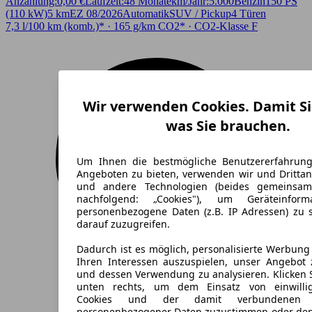
Anzahlung:
0,00 €
Laufzeit:
48 Monate
km/Jahr:
5.000
Benzin
150 PS
(110 kW)
5 km
EZ 08/2026
Automatik
SUV / Pickup
4 Türen
7,3 l/100 km (komb.)* · 165 g/km CO2* · CO2-Klasse F
Wir verwenden Cookies. Damit Si
was Sie brauchen.
Um Ihnen die bestmögliche Benutzererfahrun
Angeboten zu bieten, verwenden wir und Drittan
und andere Technologien (beides gemeinsa
nachfolgend: „Cookies"), um Geräteinfor
personenbezogene Daten (z.B. IP Adressen) zu 
darauf zuzugreifen.
Dadurch ist es möglich, personalisierte Werbun
Ihren Interessen auszuspielen, unser Angebot 
und dessen Verwendung zu analysieren. Klicken 
unten rechts, um dem Einsatz von einwillig
Cookies und der damit verbundenen V
personenbezogener Daten zuzustimmen oder den