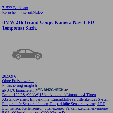
71522 Backnang
Besuche autoscout24.de
➚
BMW 216 Grand Coupe Kamera Navi LED
Tempomat Sitzh.
28.569 €
Ohne Preisbewertung
Finanzierung möglich
ab 347€ finanzieren ↗
Benzin
122 PS (90 kW)
15 km
Automatik
Limousine
4 Türen
Abstandswarner, Einparkhilfe, Einparkhilfe selbstlenkendes System,
Einparkhilfe Sensoren hinten, Einparkhilfe Sensoren vorne, LED,
Lichtsensor, Regensensor, Sitzheizung, Verkehrszeichenerkennung
5,9 l/100 km (komb.)* · CO2-Klasse D