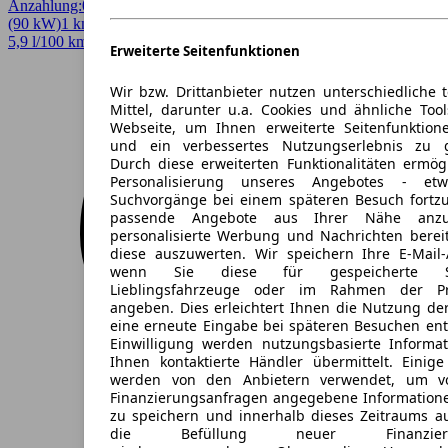
Anzahlung:
0,00 €
Laufzeit:
36 Monate
km/Jahr:
5.000
Benzin
122 PS
(90 kW)
1 km
EZ 08/2026
Automatik
Limousine
4 Türen
5,9 l/100 km (komb.)* · 133 g/km CO2* · CO2-Klasse D
Erweiterte Seitenfunktionen
Wir bzw. Drittanbieter nutzen unterschiedliche 
Mittel, darunter u.a. Cookies und ähnliche Too
Webseite, um Ihnen erweiterte Seitenfunktion
und ein verbessertes Nutzungserlebnis zu g
Durch diese erweiterten Funktionalitäten ermög
Personalisierung unseres Angebotes - e
Suchvorgänge bei einem späteren Besuch fortzu
passende Angebote aus Ihrer Nähe anzu
personalisierte Werbung und Nachrichten berei
diese auszuwerten. Wir speichern Ihre E-Mail-
wenn Sie diese für gespeicherte Suc
Lieblingsfahrzeuge oder im Rahmen der Pr
angeben. Dies erleichtert Ihnen die Nutzung de
eine erneute Eingabe bei späteren Besuchen entfä
Einwilligung werden nutzungsbasierte Informa
Ihnen kontaktierte Händler übermittelt. Einige
werden von den Anbietern verwendet, um v
Finanzierungsanfragen angegebene Informatione
zu speichern und innerhalb dieses Zeitraums a
die Befüllung neuer Finanzierun