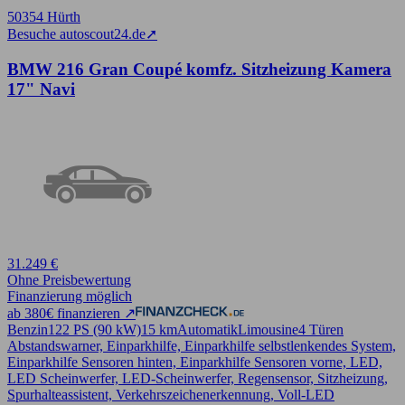
50354 Hürth
Besuche autoscout24.de
➚
BMW 216 Gran Coupé komfz. Sitzheizung Kamera
17" Navi
31.249 €
Ohne Preisbewertung
Finanzierung möglich
ab 380€ finanzieren ↗
Benzin
122 PS (90 kW)
15 km
Automatik
Limousine
4 Türen
Abstandswarner, Einparkhilfe, Einparkhilfe selbstlenkendes System,
Einparkhilfe Sensoren hinten, Einparkhilfe Sensoren vorne, LED,
LED Scheinwerfer, LED-Scheinwerfer, Regensensor, Sitzheizung,
Spurhalteassistent, Verkehrszeichenerkennung, Voll-LED