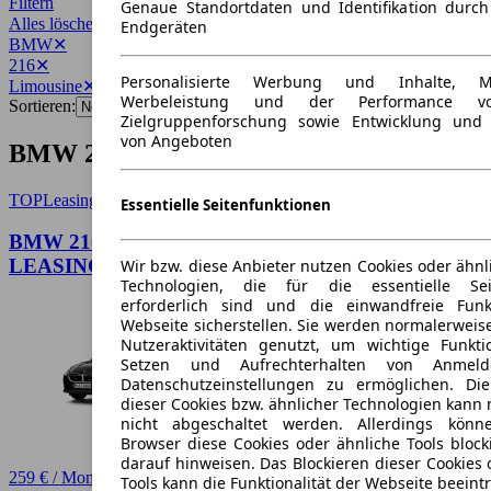
Filtern
Genaue Standortdaten und Identifikation durc
Alles löschen
✕
Endgeräten
BMW
✕
216
✕
Personalisierte Werbung und Inhalte, 
Limousine
✕
Werbeleistung und der Performance vo
Sortieren:
Zielgruppenforschung sowie Entwicklung und
von Angeboten
BMW 216 Limousine Angebote
TOP
Leasing
Essentielle Seitenfunktionen
BMW 216 Gran Coupé – JETZT ZU TOP
LEASINGKONDITIONEN!
Wir bzw. diese Anbieter nutzen Cookies oder ähnl
Technologien, die für die essentielle Seit
erforderlich sind und die einwandfreie Funkt
Webseite sicherstellen. Sie werden normalerweise
Nutzeraktivitäten genutzt, um wichtige Funkt
Setzen und Aufrechterhalten von Anmeld
Datenschutzeinstellungen zu ermöglichen. D
dieser Cookies bzw. ähnlicher Technologien kann
nicht abgeschaltet werden. Allerdings könn
Browser diese Cookies oder ähnliche Tools block
darauf hinweisen. Das Blockieren dieser Cookies 
259 € / Monat
Tools kann die Funktionalität der Webseite beeint