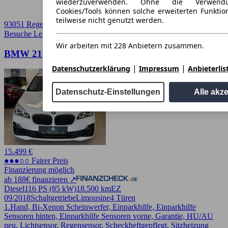
wiederzuverwenden. Ohne die Verwend
Cookies/Tools können solche erweiterten Funkti
teilweise nicht genutzt werden.
93051 Regensburg
Besuche Leasingmarkt
➚
Wir arbeiten mit 228 Anbietern zusammen.
BMW 216 °Klima°1.Hand°Top Fahrzeug
|
|
Datenschutzerklärung
Impressum
Anbieterlis
Datenschutz-Einstellungen
Alle akz
15.499 €
●●●○○ Fairer Preis
Finanzierung möglich
ab 188€ finanzieren ↗
Diesel
116 PS (85 kW)
18.500 km
EZ
09/2018
Schaltgetriebe
Limousine
4 Türen
1.Hand, Bi-Xenon Scheinwerfer, Einparkhilfe, Einparkhilfe
Sensoren hinten, Einparkhilfe Sensoren vorne, Garantie, HU/AU
neu, Lichtsensor, Regensensor, Scheckheftgepflegt, Sitzheizung