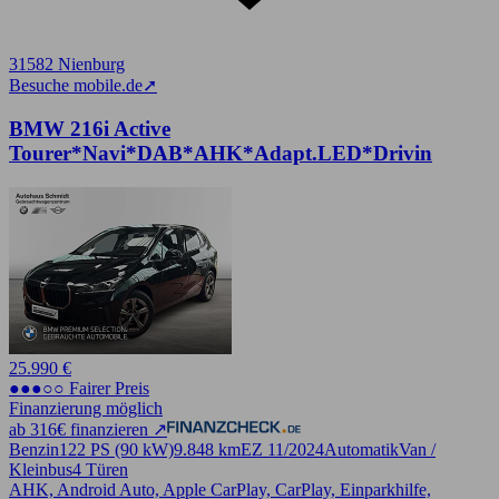
31582 Nienburg
Besuche mobile.de
➚
BMW 216i Active
Tourer*Navi*DAB*AHK*Adapt.LED*Drivin
25.990 €
●●●○○ Fairer Preis
Finanzierung möglich
ab 316€ finanzieren ↗
Benzin
122 PS (90 kW)
9.848 km
EZ 11/2024
Automatik
Van /
Kleinbus
4 Türen
AHK, Android Auto, Apple CarPlay, CarPlay, Einparkhilfe,