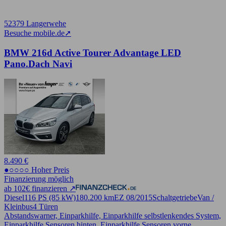
52379 Langerwehe
Besuche mobile.de
➚
BMW 216d Active Tourer Advantage LED
Pano.Dach Navi
8.490 €
●○○○○ Hoher Preis
Finanzierung möglich
ab 102€ finanzieren ↗
Diesel
116 PS (85 kW)
180.200 km
EZ 08/2015
Schaltgetriebe
Van /
Kleinbus
4 Türen
Abstandswarner, Einparkhilfe, Einparkhilfe selbstlenkendes System,
Einparkhilfe Sensoren hinten, Einparkhilfe Sensoren vorne,