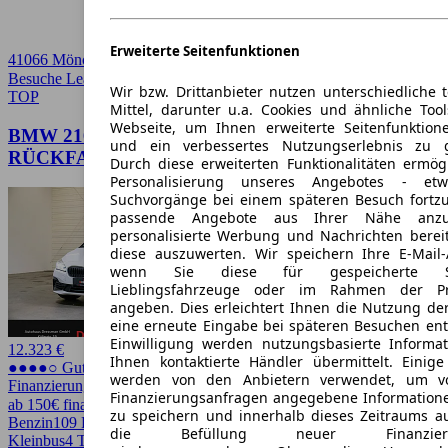
Erweiterte Seitenfunktionen
41066 Mönchengladbach
Besuche Leasingmarkt
➚
Wir bzw. Drittanbieter nutzen unterschiedliche 
TOP
Mittel, darunter u.a. Cookies und ähnliche Too
Webseite, um Ihnen erweiterte Seitenfunktion
BMW 216 1.5 Gran Tourer LED
und ein verbessertes Nutzungserlebnis zu g
RÜCKFAHRKAMERA SITZHEIZ.
Durch diese erweiterten Funktionalitäten ermög
Personalisierung unseres Angebotes - e
Suchvorgänge bei einem späteren Besuch fortzu
passende Angebote aus Ihrer Nähe anzu
personalisierte Werbung und Nachrichten berei
diese auszuwerten. Wir speichern Ihre E-Mail-
wenn Sie diese für gespeicherte Suc
Lieblingsfahrzeuge oder im Rahmen der Pr
angeben. Dies erleichtert Ihnen die Nutzung de
eine erneute Eingabe bei späteren Besuchen entfä
Einwilligung werden nutzungsbasierte Informa
12.323 €
Ihnen kontaktierte Händler übermittelt. Einige
●●●●○ Guter Preis
werden von den Anbietern verwendet, um v
Finanzierung möglich
Finanzierungsanfragen angegebene Informatione
ab 150€ finanzieren ↗
zu speichern und innerhalb dieses Zeitraums a
Benzin
109 PS (80 kW)
96.000 km
EZ 08/2019
Schaltgetriebe
Van /
die Befüllung neuer Finanzierun
Kleinbus
4 Türen