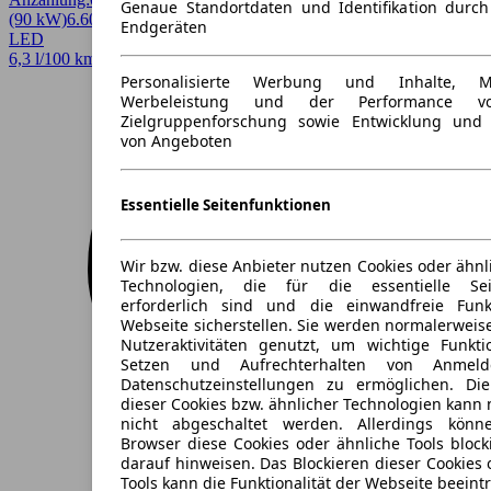
Genaue Standortdaten und Identifikation durc
(90 kW)
6.600 km
EZ 02/2026
Automatik
Van / Kleinbus
4 Türen
Endgeräten
LED
6,3 l/100 km (komb.)* · 142 g/km CO2* · CO2-Klasse E
Personalisierte Werbung und Inhalte, 
Werbeleistung und der Performance vo
Zielgruppenforschung sowie Entwicklung und
von Angeboten
Essentielle Seitenfunktionen
Wir bzw. diese Anbieter nutzen Cookies oder ähnl
Technologien, die für die essentielle Seit
erforderlich sind und die einwandfreie Funkt
Webseite sicherstellen. Sie werden normalerweise
Nutzeraktivitäten genutzt, um wichtige Funkt
Setzen und Aufrechterhalten von Anmeld
Datenschutzeinstellungen zu ermöglichen. D
dieser Cookies bzw. ähnlicher Technologien kann
nicht abgeschaltet werden. Allerdings könn
Browser diese Cookies oder ähnliche Tools block
darauf hinweisen. Das Blockieren dieser Cookies 
Tools kann die Funktionalität der Webseite beeint