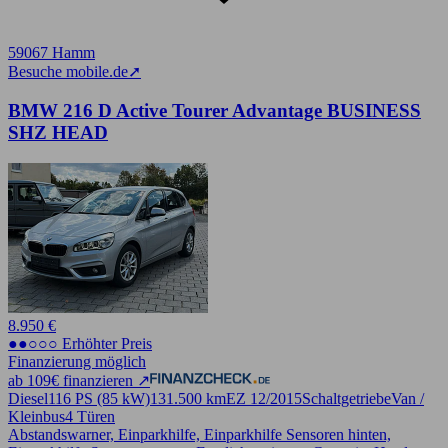
59067 Hamm
Besuche mobile.de
➚
BMW 216 D Active Tourer Advantage BUSINESS
SHZ HEAD
8.950 €
●●○○○ Erhöhter Preis
Finanzierung möglich
ab 109€ finanzieren ↗
Diesel
116 PS (85 kW)
131.500 km
EZ 12/2015
Schaltgetriebe
Van /
Kleinbus
4 Türen
Abstandswarner, Einparkhilfe, Einparkhilfe Sensoren hinten,