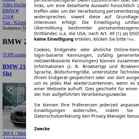
Alles löschen
✕
links, um eine detaillierte Auswahl hinsichtlich 
BMW
✕
treffen oder um der Verarbeitung personenbezo
widersprechen, soweit diese auf Grundlage 
216
✕
Interessen erfolgt. Die Einwilligung umfa
Van / Kleinbus
✕
Übermittlung bestimmter personenbezoge
Sortieren:
Drittländer, u.a. die USA, nach Art. 49 (1) (a) DS
keine Einwilligung
erteilen, klicken Sie bitte
.
hier
BMW 216 Van / Kleinbus Angebote
Cookies, Endgeräte- oder ähnliche Online-Ken
TOP
Leasing
login-basierte Kennungen, zufällig generier
netzwerkbasierte Kennungen) können zusamme
BMW 216 i Active Tourer DAB LED Komfortzg.
Informationen (z. B. Browsertyp und Browseri
Sprache, Bildschirmgröße, unterstützte Technolo
Shz
Ihrem Endgerät gespeichert oder von dort ausg
um es jedes Mal wiederzuerkennen, wenn es 
einer Webseite aufruft. Dies geschieht für eine
der hier aufgeführten Verarbeitungszwecke.
Sie können Ihre Präferenzen jederzeit anpasse
Einwilligungen widerrufen, indem Sie
Datenschutzerklärung den Privacy Manager besu
Zwecke
369 € / Monat
Anzahlung:
0,00 €
Laufzeit:
36 Monate
km/Jahr:
5.000
Benzin
122 PS