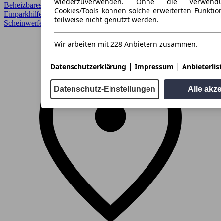
wiederzuverwenden. Ohne die Verwend
Beheizbares Lenkrad, Einparkhilfe, Einparkhilfe Sensoren hinten,
Cookies/Tools können solche erweiterten Funkti
Einparkhilfe Sensoren vorne, LED, Lederausstattung, LED-
teilweise nicht genutzt werden.
Scheinwerfer, Lichtsensor, Regensensor, Sitzheiz, Sitzheizung
Wir arbeiten mit 228 Anbietern zusammen.
|
|
Datenschutzerklärung
Impressum
Anbieterlis
Datenschutz-Einstellungen
Alle akz