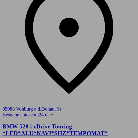
85088 Vohburg a.d.Donau, St
Besuche autoscout24.de
➚
BMW 528 i xDrive Touring
*LED*ALU*NAVI*SHZ*TEMPOMAT*