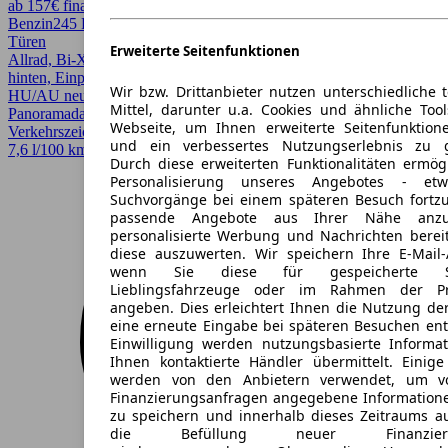
ab 157€ finanzieren ↗
Benzin
245 PS (180 kW)
187.378 km
EZ 03/2012
Automatik
Kombi
4
Türen
Erweiterte Seitenfunktionen
Allrad, Bi-Xenon Scheinwerfer, Einparkhilfe, Einparkhilfe Sensoren
hinten, Einparkhilfe Sensoren vorne, Garantie, Head-up display,
Wir bzw. Drittanbieter nutzen unterschiedliche 
HU/AU neu, Lederausstattung, Lichtsensor, Lordosenstütze,
Mittel, darunter u.a. Cookies und ähnliche Too
Panoramadach, Regensensor, Schiebedach, Sitzheizung,
Webseite, um Ihnen erweiterte Seitenfunktion
Verkehrszeichenerkennung
und ein verbessertes Nutzungserlebnis zu g
7,6 l/100 km (komb.)* · CO2-Klasse C
Durch diese erweiterten Funktionalitäten ermög
Personalisierung unseres Angebotes - e
Suchvorgänge bei einem späteren Besuch fortzu
passende Angebote aus Ihrer Nähe anzu
personalisierte Werbung und Nachrichten berei
diese auszuwerten. Wir speichern Ihre E-Mail-
wenn Sie diese für gespeicherte Suc
Lieblingsfahrzeuge oder im Rahmen der Pr
angeben. Dies erleichtert Ihnen die Nutzung de
eine erneute Eingabe bei späteren Besuchen entfä
Einwilligung werden nutzungsbasierte Informa
Ihnen kontaktierte Händler übermittelt. Einige
werden von den Anbietern verwendet, um v
Finanzierungsanfragen angegebene Informatione
zu speichern und innerhalb dieses Zeitraums a
die Befüllung neuer Finanzierun