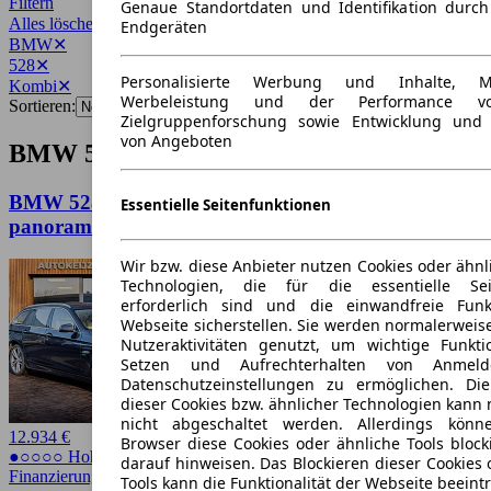
Filtern
Genaue Standortdaten und Identifikation durc
Alles löschen
✕
Endgeräten
BMW
✕
528
✕
Personalisierte Werbung und Inhalte, 
Kombi
✕
Werbeleistung und der Performance vo
Sortieren:
Zielgruppenforschung sowie Entwicklung und
von Angeboten
BMW 528 Kombi Angebote
BMW 528 5-serie Touring 528xi High Executive
Essentielle Seitenfunktionen
panoram
Wir bzw. diese Anbieter nutzen Cookies oder ähnl
Technologien, die für die essentielle Seit
erforderlich sind und die einwandfreie Funkt
Webseite sicherstellen. Sie werden normalerweise
Nutzeraktivitäten genutzt, um wichtige Funkt
Setzen und Aufrechterhalten von Anmeld
Datenschutzeinstellungen zu ermöglichen. D
dieser Cookies bzw. ähnlicher Technologien kann
nicht abgeschaltet werden. Allerdings könn
12.934 €
Browser diese Cookies oder ähnliche Tools block
●○○○○ Hoher Preis
darauf hinweisen. Das Blockieren dieser Cookies 
Finanzierung möglich
Tools kann die Funktionalität der Webseite beeint