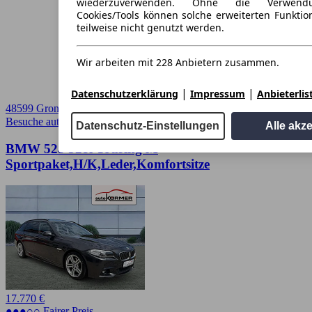
wiederzuverwenden. Ohne die Verwend
Cookies/Tools können solche erweiterten Funkti
teilweise nicht genutzt werden.
Wir arbeiten mit 228 Anbietern zusammen.
|
|
Datenschutzerklärung
Impressum
Anbieterlis
48599 Gronau
Besuche autoscout24.de
➚
Datenschutz-Einstellungen
Alle akz
BMW 528 528i Touring M
Sportpaket,H/K,Leder,Komfortsitze
17.770 €
●●●○○ Fairer Preis