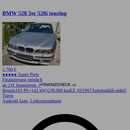
BMW 528 5er 528i touring
1.766 €
●●●●● Super Preis
Finanzierung möglich
ab 21€ finanzieren ↗
Benzin
193 PS (142 kW)
239.000 km
EZ 10/1997
Automatik
Kombi
5
Türen
Android Auto, Lederausstattung