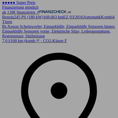
●●●●● Super Preis
Finanzierung möglich
ab 139€ finanzieren ↗
Benzin
245 PS (180 kW)
168.663 km
EZ 03/2016
Automatik
Kombi
4
Türen
Bi-Xenon Scheinwerfer, Einparkhilfe, Einparkhilfe Sensoren hinten,
Einparkhilfe Sensoren vorne, Elektrische Sitze, Lederausstattung,
Regensensor, Sitzheizung
7,0 l/100 km (komb.)* · CO2-Klasse F