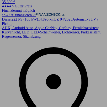
35.800 €
●●●●○ Guter Preis
Finanzierung möglich
ab 437€ finanzieren ↗
Diesel
222 PS (163 kW)
14.896 km
EZ 04/2025
Automatik
SUV /
Pickup
AHK, Android Auto, Apple CarPlay, CarPlay, Fernlichtassistent,
Kurvenlicht, LED, LED-Scheinwerfer, Lichtsensor, Parkassistent,
Regensensor, Sitzheizung