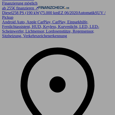
Finanzierung möglich
ab 255€ finanzieren ↗
Diesel
258 PS (190 kW)
75.000 km
EZ 06/2020
Automatik
SUV /
Pickup
Android Auto, Apple CarPlay, CarPlay, Einparkhilfe,
Fernlichtassistent, HUD, Keyless, Kurvenlicht, LED, LED-
Scheinwerfer, Lichtsensor, Lordosenstütze, Regensensor,
Sitzheizung, Verkehrszeichenerkennung