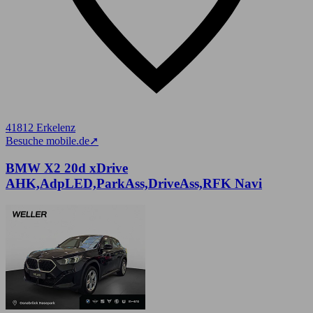
41812 Erkelenz
Besuche mobile.de
➚
BMW X2 20d xDrive
AHK,AdpLED,ParkAss,DriveAss,RFK Navi