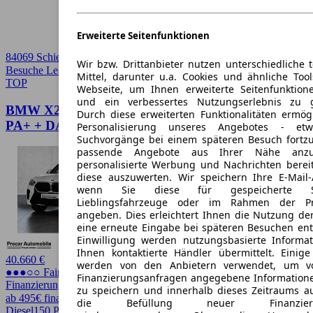
Erweiterte Seitenfunktionen
84069 Schierling
Wir bzw. Drittanbieter nutzen unterschiedliche 
Besuche Leasingmarkt
➚
Mittel, darunter u.a. Cookies und ähnliche Too
TOP
Webseite, um Ihnen erweiterte Seitenfunktion
und ein verbessertes Nutzungserlebnis zu g
BMW X2 xDrive20d M-SPORT + HUD + ACC+
Durch diese erweiterten Funktionalitäten ermög
PA+ + DA+ AHK
Personalisierung unseres Angebotes - e
Suchvorgänge bei einem späteren Besuch fortzu
passende Angebote aus Ihrer Nähe anzu
personalisierte Werbung und Nachrichten berei
diese auszuwerten. Wir speichern Ihre E-Mail-
wenn Sie diese für gespeicherte Suc
Lieblingsfahrzeuge oder im Rahmen der Pr
angeben. Dies erleichtert Ihnen die Nutzung de
eine erneute Eingabe bei späteren Besuchen entfä
Einwilligung werden nutzungsbasierte Informa
Ihnen kontaktierte Händler übermittelt. Einige
40.660 €
werden von den Anbietern verwendet, um v
●●●○○ Fairer Preis
Finanzierungsanfragen angegebene Informatione
Finanzierung möglich
zu speichern und innerhalb dieses Zeitraums a
ab 495€ finanzieren ↗
die Befüllung neuer Finanzierun
Diesel
150 PS (110 kW)
24.794 km
EZ 07/2025
Automatik
SUV /