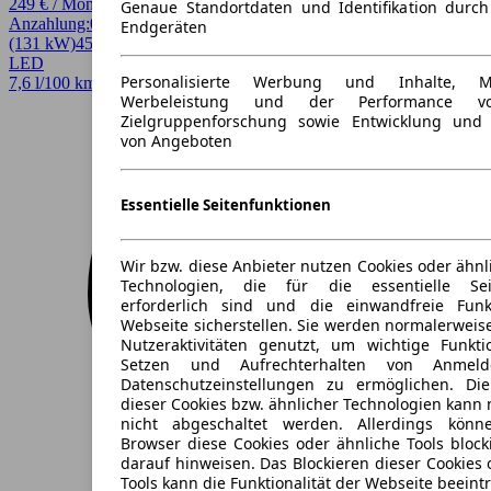
249 € / Monat
Genaue Standortdaten und Identifikation durc
Anzahlung:
0,00 €
Laufzeit:
30 Monate
km/Jahr:
5.000
Benzin
178 PS
Endgeräten
(131 kW)
45.078 km
EZ 12/2023
Automatik
SUV / Pickup
4 Türen
LED
Personalisierte Werbung und Inhalte, 
7,6 l/100 km (komb.)* · 174 g/km CO2* · CO2-Klasse F
Werbeleistung und der Performance vo
Zielgruppenforschung sowie Entwicklung und
von Angeboten
Essentielle Seitenfunktionen
Wir bzw. diese Anbieter nutzen Cookies oder ähnl
Technologien, die für die essentielle Seit
erforderlich sind und die einwandfreie Funkt
Webseite sicherstellen. Sie werden normalerweise
Nutzeraktivitäten genutzt, um wichtige Funkt
Setzen und Aufrechterhalten von Anmeld
Datenschutzeinstellungen zu ermöglichen. D
dieser Cookies bzw. ähnlicher Technologien kann
nicht abgeschaltet werden. Allerdings könn
Browser diese Cookies oder ähnliche Tools block
darauf hinweisen. Das Blockieren dieser Cookies 
Tools kann die Funktionalität der Webseite beeint