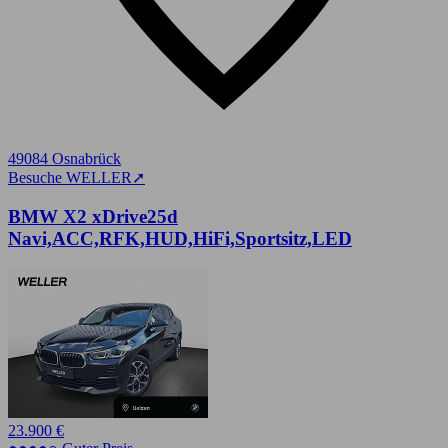
49084 Osnabrück
Besuche WELLER
➚
BMW X2 xDrive25d
Navi,ACC,RFK,HUD,HiFi,Sportsitz,LED
23.900 €