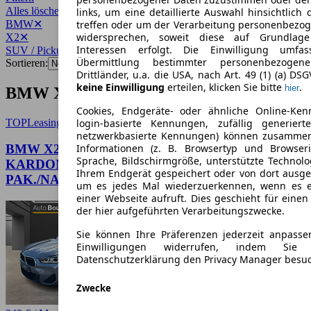
Alles löschen
✕
links, um eine detaillierte Auswahl hinsichtlich 
BMW
✕
treffen oder um der Verarbeitung personenbezo
widersprechen, soweit diese auf Grundlage 
X2
✕
Interessen erfolgt. Die Einwilligung umfa
SUV / Pickup
✕
Übermittlung bestimmter personenbezoge
Sortieren:
Drittländer, u.a. die USA, nach Art. 49 (1) (a) DS
keine Einwilligung
erteilen, klicken Sie bitte
.
hier
BMW X2 SUV / Pickup Angebote
Cookies, Endgeräte- oder ähnliche Online-Ken
TOP
Leasing
login-basierte Kennungen, zufällig generier
netzwerkbasierte Kennungen) können zusamme
BMW X2 xDrive 20 i M Sport (178 PS) /HARM.-
Informationen (z. B. Browsertyp und Browseri
Sprache, Bildschirmgröße, unterstützte Technolo
KARDON/BUSINESS-
Ihrem Endgerät gespeichert oder von dort ausg
PAK./NAVI/PANO/LED/FAHRASSIST./RFK/GAN
um es jedes Mal wiederzuerkennen, wenn es 
einer Webseite aufruft. Dies geschieht für eine
der hier aufgeführten Verarbeitungszwecke.
Sie können Ihre Präferenzen jederzeit anpasse
Einwilligungen widerrufen, indem Sie
Datenschutzerklärung den Privacy Manager besu
Zwecke