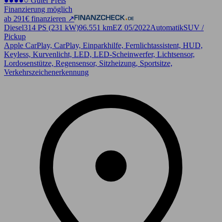
●●●●○ Guter Preis
Finanzierung möglich
ab 291€ finanzieren ↗
Diesel
314 PS (231 kW)
96.551 km
EZ 05/2022
Automatik
SUV /
Pickup
Apple CarPlay, CarPlay, Einparkhilfe, Fernlichtassistent, HUD,
Keyless, Kurvenlicht, LED, LED-Scheinwerfer, Lichtsensor,
Lordosenstütze, Regensensor, Sitzheizung, Sportsitze,
Verkehrszeichenerkennung