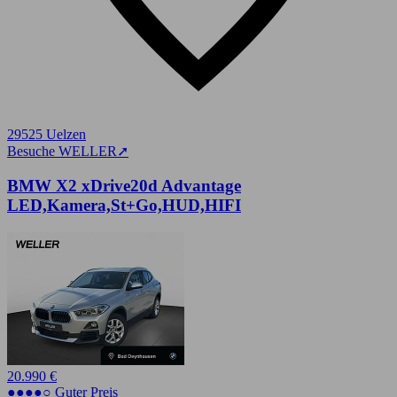
29525 Uelzen
Besuche WELLER
➚
BMW X2 xDrive20d Advantage
LED,Kamera,St+Go,HUD,HIFI
20.990 €
●●●●○ Guter Preis