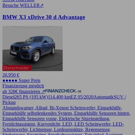
Besuche WELLER
➚
BMW X3 xDrive 30 d Advantage
26.950 €
●●●●● Super Preis
Finanzierung möglich
ab 328€ finanzieren ↗
Diesel
265 PS (195 kW)
114.400 km
EZ 05/2020
Automatik
SUV /
Pickup
Abstandswarner, Allrad, Bi-Xenon Scheinwerfer, Einparkhilfe,
Einparkhilfe selbstlenkendes System, Einparkhilfe Sensoren hinten,
Einparkhilfe Sensoren vorne, Elektrische Sitzeinstellung,
Fernlichtassistent, Kurvenlicht, LED, LED Scheinwerfer, LED-
Scheinwerfer, Lichtsensor, Lordosenstütze, Regensensor,
Sitzheizung, Sportsitze, Spurhalteassistent, Totwinkel-Assistent,