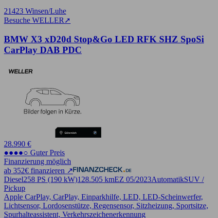
21423 Winsen/Luhe
Besuche WELLER
➚
BMW X3 xD20d Stop&Go LED RFK SHZ SpoSi
CarPlay DAB PDC
28.990 €
●●●●○ Guter Preis
Finanzierung möglich
ab 352€ finanzieren ↗
Diesel
258 PS (190 kW)
128.505 km
EZ 05/2023
Automatik
SUV /
Pickup
Apple CarPlay, CarPlay, Einparkhilfe, LED, LED-Scheinwerfer,
Lichtsensor, Lordosenstütze, Regensensor, Sitzheizung, Sportsitze,
Spurhalteassistent, Verkehrszeichenerkennung