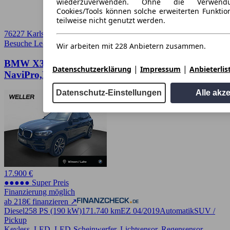
wiederzuverwenden. Ohne die Verwend
Cookies/Tools können solche erweiterten Funkti
teilweise nicht genutzt werden.
76227 Karlsruhe
Besuche Leasingmarkt
➚
Wir arbeiten mit 228 Anbietern zusammen.
BMW X3 xDrive 20d
|
|
Datenschutzerklärung
Impressum
Anbieterlis
NaviPro,HiFi,USB,Sportsitze,LED,20
Datenschutz-Einstellungen
Alle akz
17.900 €
●●●●● Super Preis
Finanzierung möglich
ab 218€ finanzieren ↗
Diesel
258 PS (190 kW)
171.740 km
EZ 04/2019
Automatik
SUV /
Pickup
Keyless, LED, LED-Scheinwerfer, Lichtsensor, Regensensor,