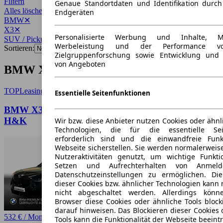
Filtern
Genaue Standortdaten und Identifikation durc
Alles löschen
✕
Endgeräten
BMW
✕
X3
✕
Personalisierte Werbung und Inhalte, 
SUV / Pickup
✕
Werbeleistung und der Performance vo
Sortieren:
Zielgruppenforschung sowie Entwicklung und
von Angeboten
BMW X3 SUV / Pickup Angebote
TOP
Leasing
Essentielle Seitenfunktionen
BMW X3 20d xDrive M-PaketPro LED Pano Navi
H&K
Wir bzw. diese Anbieter nutzen Cookies oder ähnl
Technologien, die für die essentielle Seit
erforderlich sind und die einwandfreie Funkt
Webseite sicherstellen. Sie werden normalerweise
Nutzeraktivitäten genutzt, um wichtige Funkt
Setzen und Aufrechterhalten von Anmeld
Datenschutzeinstellungen zu ermöglichen. D
dieser Cookies bzw. ähnlicher Technologien kann
nicht abgeschaltet werden. Allerdings könn
Browser diese Cookies oder ähnliche Tools block
darauf hinweisen. Das Blockieren dieser Cookies 
532 € / Monat
Tools kann die Funktionalität der Webseite beeint