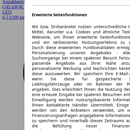
Anzahlung:
0,00 €
Laufzeit:
48 Monate
km/Jahr:
5.000
Diesel
197 PS
(145 kW)
8.774 km
EZ 01/2026
Automatik
SUV / Pickup
4 Türen
LED
Erweiterte Seitenfunktionen
6,5 l/100 km (komb.)* · 171 g/km CO2* · CO2-Klasse F
Wir bzw. Drittanbieter nutzen unterschiedliche 
Mittel, darunter u.a. Cookies und ähnliche Too
Webseite, um Ihnen erweiterte Seitenfunktion
und ein verbessertes Nutzungserlebnis zu g
Durch diese erweiterten Funktionalitäten ermög
Personalisierung unseres Angebotes - e
Suchvorgänge bei einem späteren Besuch fortzu
passende Angebote aus Ihrer Nähe anzu
personalisierte Werbung und Nachrichten berei
diese auszuwerten. Wir speichern Ihre E-Mail-
wenn Sie diese für gespeicherte Suc
Lieblingsfahrzeuge oder im Rahmen der Pr
angeben. Dies erleichtert Ihnen die Nutzung de
eine erneute Eingabe bei späteren Besuchen entfä
Einwilligung werden nutzungsbasierte Informa
Ihnen kontaktierte Händler übermittelt. Einige
werden von den Anbietern verwendet, um v
Finanzierungsanfragen angegebene Informatione
zu speichern und innerhalb dieses Zeitraums a
die Befüllung neuer Finanzierun