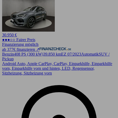
30.950 €
●●●○○ Fairer Preis
Finanzierung möglich
ab 377€ finanzieren ↗
Benzin
408 PS (300 kW)
39.850 km
EZ 07/2023
Automatik
SUV /
Pickup
Android Auto, Apple CarPlay, CarPlay, Einparkhilfe, Einparkhilfe
vorn, Einparkhilfe vorn und hinten, LED, Regensensor,
Sitzheizung, Sitzheizung vorn