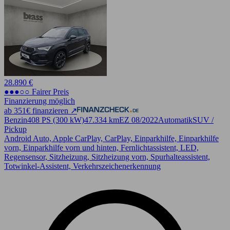
28.890 €
●●●○○ Fairer Preis
Finanzierung möglich
ab 351€ finanzieren ↗
Benzin
408 PS (300 kW)
47.334 km
EZ 08/2022
Automatik
SUV /
Pickup
Android Auto, Apple CarPlay, CarPlay, Einparkhilfe, Einparkhilfe
vorn, Einparkhilfe vorn und hinten, Fernlichtassistent, LED,
Regensensor, Sitzheizung, Sitzheizung vorn, Spurhalteassistent,
Totwinkel-Assistent, Verkehrszeichenerkennung