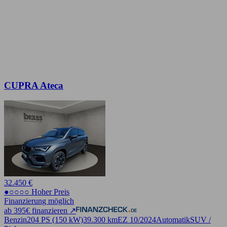
CUPRA Ateca
32.450 €
●○○○○ Hoher Preis
Finanzierung möglich
ab 395€ finanzieren ↗
Benzin
204 PS (150 kW)
39.300 km
EZ 10/2024
Automatik
SUV /