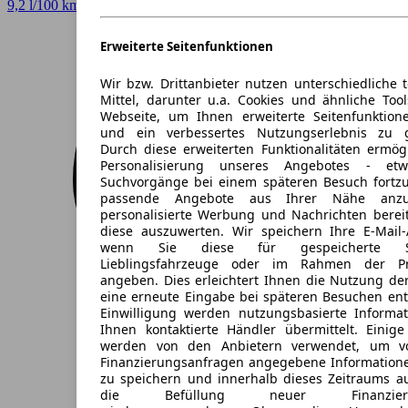
9,2 l/100 km (komb.)* · 208 g/km CO2* · CO2-Klasse G
Erweiterte Seitenfunktionen
Wir bzw. Drittanbieter nutzen unterschiedliche 
Mittel, darunter u.a. Cookies und ähnliche Too
Webseite, um Ihnen erweiterte Seitenfunktion
und ein verbessertes Nutzungserlebnis zu g
Durch diese erweiterten Funktionalitäten ermög
Personalisierung unseres Angebotes - e
Suchvorgänge bei einem späteren Besuch fortzu
passende Angebote aus Ihrer Nähe anzu
personalisierte Werbung und Nachrichten berei
diese auszuwerten. Wir speichern Ihre E-Mail-
wenn Sie diese für gespeicherte Suc
Lieblingsfahrzeuge oder im Rahmen der Pr
angeben. Dies erleichtert Ihnen die Nutzung de
eine erneute Eingabe bei späteren Besuchen entfä
Einwilligung werden nutzungsbasierte Informa
Ihnen kontaktierte Händler übermittelt. Einige
werden von den Anbietern verwendet, um v
Finanzierungsanfragen angegebene Informatione
zu speichern und innerhalb dieses Zeitraums a
die Befüllung neuer Finanzierun