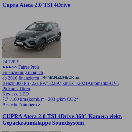
Cupra Ateca 2.0 TSI 4Drive
24.720 €
●●●○○ Fairer Preis
Finanzierung möglich
ab 301€ finanzieren ↗
Benzin
300 PS (221 kW)
52.897 km
EZ -/2021
Automatik
SUV /
Pickup
5 Türen
Keyless, LED
7,7 l/100 km (komb.)* · 203 g/km CO2*
Besuche Autohero
➚
CUPRA Ateca 2.0 TSI 4Drive 360°-Kamera elekt.
Gepäckraumklappe Soundsystem