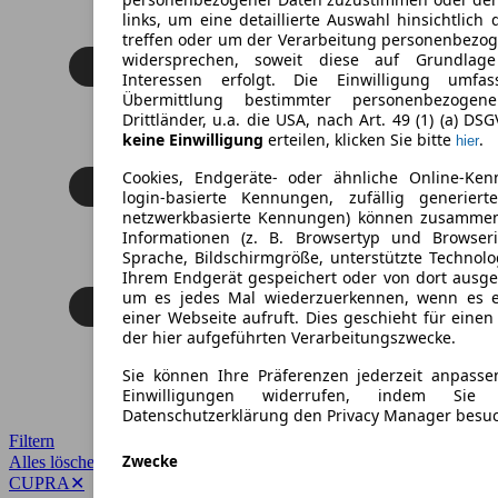
links, um eine detaillierte Auswahl hinsichtlich 
treffen oder um der Verarbeitung personenbezo
widersprechen, soweit diese auf Grundlage 
Interessen erfolgt. Die Einwilligung umfa
Übermittlung bestimmter personenbezoge
Drittländer, u.a. die USA, nach Art. 49 (1) (a) DS
keine Einwilligung
erteilen, klicken Sie bitte
.
hier
Cookies, Endgeräte- oder ähnliche Online-Ken
login-basierte Kennungen, zufällig generier
netzwerkbasierte Kennungen) können zusamme
Informationen (z. B. Browsertyp und Browseri
Sprache, Bildschirmgröße, unterstützte Technolo
Ihrem Endgerät gespeichert oder von dort ausg
um es jedes Mal wiederzuerkennen, wenn es 
einer Webseite aufruft. Dies geschieht für eine
der hier aufgeführten Verarbeitungszwecke.
Sie können Ihre Präferenzen jederzeit anpasse
Einwilligungen widerrufen, indem Sie
Datenschutzerklärung den Privacy Manager besu
Filtern
Zwecke
Alles löschen
✕
CUPRA
✕