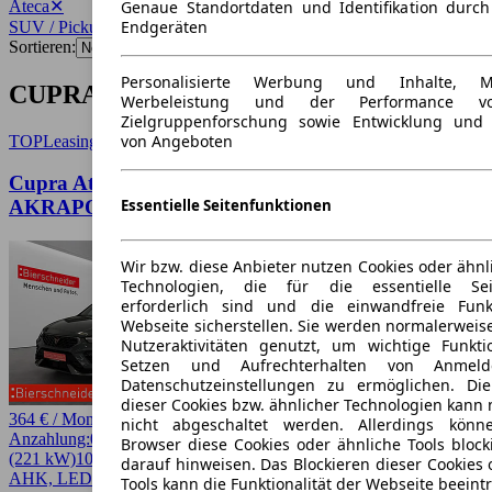
Ateca
✕
Genaue Standortdaten und Identifikation durc
Endgeräten
SUV / Pickup
✕
Sortieren:
Personalisierte Werbung und Inhalte, 
CUPRA Ateca SUV / Pickup Angebote
Werbeleistung und der Performance vo
Zielgruppenforschung sowie Entwicklung und
von Angeboten
TOP
Leasing
Cupra Ateca VZ Tribe
Essentielle Seitenfunktionen
AKRAPOVIC+BREMBO+AHK+20+AREAVIEW+L
Wir bzw. diese Anbieter nutzen Cookies oder ähnl
Technologien, die für die essentielle Seit
erforderlich sind und die einwandfreie Funkt
Webseite sicherstellen. Sie werden normalerweise
Nutzeraktivitäten genutzt, um wichtige Funkt
Setzen und Aufrechterhalten von Anmeld
Datenschutzeinstellungen zu ermöglichen. D
dieser Cookies bzw. ähnlicher Technologien kann
364 € / Monat
nicht abgeschaltet werden. Allerdings könn
Anzahlung:
0,00 €
Laufzeit:
30 Monate
km/Jahr:
10.000
Benzin
300 PS
Browser diese Cookies oder ähnliche Tools block
(221 kW)
10 km
EZ 08/2026
Automatik
SUV / Pickup
4 Türen
darauf hinweisen. Das Blockieren dieser Cookies 
AHK, LED
Tools kann die Funktionalität der Webseite beeint