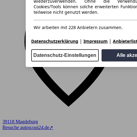
wiederzuverwenden. Ohne die Verwend
Cookies/Tools können solche erweiterten Funkti
teilweise nicht genutzt werden.
Wir arbeiten mit 228 Anbietern zusammen.
|
|
Datenschutzerklärung
Impressum
Anbieterlis
Datenschutz-Einstellungen
Alle akz
39118 Magdeburg
Besuche autoscout24.de
➚