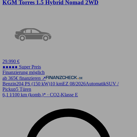
KGM Torres 1.5 Hybrid Nomad 2WD
29.990 €
●●●●● Super Preis
Finanzierung möglich
ab 365€ finanzieren ↗
Benzin
204 PS (150 kW)
10 km
EZ 08/2026
Automatik
SUV /
Pickup
5 Türen
6,1 l/100 km (komb.)* · CO2-Klasse E