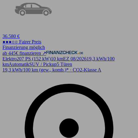
36.580 €
●●●○○ Fairer Preis
Finanzierung möglich
ab 445€ finanzieren ↗
Elektro
207 PS (152 kW)
10 km
EZ 08/2026
19,3 kWh/100
km
Automatik
SUV / Pickup
5 Türen
19,3 kWh/100 km (gew., komb.)* · CO2-Klasse A