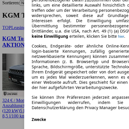
Sortieren:
links, um eine detaillierte Auswahl hinsichtlich 
treffen oder um der Verarbeitung personenbezo
KGM Torres SUV / Pickup Angebote
widersprechen, soweit diese auf Grundlage 
Interessen erfolgt. Die Einwilligung umfa
Übermittlung bestimmter personenbezoge
TOP
Leasing
Drittländer, u.a. die USA, nach Art. 49 (1) (a) DS
keine Einwilligung
erteilen, klicken Sie bitte
.
hier
KGM Torres LUX 2WD*LAGERWAGEN-
AKTION*
Cookies, Endgeräte- oder ähnliche Online-Ken
login-basierte Kennungen, zufällig generier
netzwerkbasierte Kennungen) können zusamme
Informationen (z. B. Browsertyp und Browseri
Sprache, Bildschirmgröße, unterstützte Technolo
Ihrem Endgerät gespeichert oder von dort ausg
um es jedes Mal wiederzuerkennen, wenn es 
einer Webseite aufruft. Dies geschieht für eine
der hier aufgeführten Verarbeitungszwecke.
Sie können Ihre Präferenzen jederzeit anpasse
324 € / Monat
Einwilligungen widerrufen, indem Sie
Anzahlung:
0,00 €
Laufzeit:
60 Monate
km/Jahr:
10.000
Benzin
163 PS
Datenschutzerklärung den Privacy Manager besu
(120 kW)
5 km
EZ 08/2026
Automatik
SUV / Pickup
4 Türen
8,5 l/100 km (komb.)* · 194 g/km CO2* · CO2-Klasse G
Zwecke