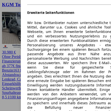
KGM Torres 1.5 Nomad 6A/T 2WD
Erweiterte Seitenfunktionen
Wir bzw. Drittanbieter nutzen unterschiedliche 
Mittel, darunter u.a. Cookies und ähnliche Too
Webseite, um Ihnen erweiterte Seitenfunktion
und ein verbessertes Nutzungserlebnis zu g
Durch diese erweiterten Funktionalitäten ermög
Personalisierung unseres Angebotes - e
Suchvorgänge bei einem späteren Besuch fortzu
30.980 €
passende Angebote aus Ihrer Nähe anzu
Ohne Preisbewertung
personalisierte Werbung und Nachrichten berei
Finanzierung möglich
diese auszuwerten. Wir speichern Ihre E-Mail-
ab 377€ finanzieren ↗
wenn Sie diese für gespeicherte Suc
Benzin
163 PS (120 kW)
10 km
Automatik
SUV / Pickup
5 Türen
Lieblingsfahrzeuge oder im Rahmen der Pr
Abstandswarner, Android Auto, Apple CarPlay, Beheizbares
angeben. Dies erleichtert Ihnen die Nutzung de
Lenkrad, CarPlay, Einparkhilfe, Einparkhilfe Sensoren hinten,
eine erneute Eingabe bei späteren Besuchen entfä
Einparkhilfe Sensoren vorne, Fernlichtassistent, LED, LED-
Einwilligung werden nutzungsbasierte Informa
Scheinwerfer, Lichtsensor, Regensensor, Sitzheizung,
Ihnen kontaktierte Händler übermittelt. Einige
Spurhalteassistent, Totwinkel-Assistent
werden von den Anbietern verwendet, um v
8,5 l/100 km (komb.)* · CO2-Klasse G
Finanzierungsanfragen angegebene Informatione
zu speichern und innerhalb dieses Zeitraums a
die Befüllung neuer Finanzierun