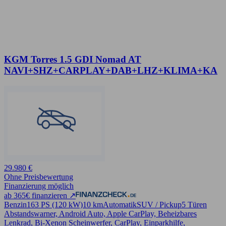
KGM Torres 1.5 GDI Nomad AT
NAVI+SHZ+CARPLAY+DAB+LHZ+KLIMA+KA
29.980 €
Ohne Preisbewertung
Finanzierung möglich
ab 365€ finanzieren ↗
Benzin
163 PS (120 kW)
10 km
Automatik
SUV / Pickup
5 Türen
Abstandswarner, Android Auto, Apple CarPlay, Beheizbares
Lenkrad, Bi-Xenon Scheinwerfer, CarPlay, Einparkhilfe,