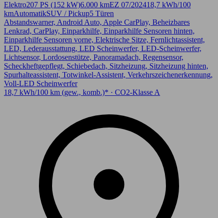
Elektro
207 PS (152 kW)
6.000 km
EZ 07/2024
18,7 kWh/100
km
Automatik
SUV / Pickup
5 Türen
Abstandswarner, Android Auto, Apple CarPlay, Beheizbares
Lenkrad, CarPlay, Einparkhilfe, Einparkhilfe Sensoren hinten,
Einparkhilfe Sensoren vorne, Elektrische Sitze, Fernlichtassistent,
LED, Lederausstattung, LED Scheinwerfer, LED-Scheinwerfer,
Lichtsensor, Lordosenstütze, Panoramadach, Regensensor,
Scheckheftgepflegt, Schiebedach, Sitzheizung, Sitzheizung hinten,
Spurhalteassistent, Totwinkel-Assistent, Verkehrszeichenerkennung,
Voll-LED Scheinwerfer
18,7 kWh/100 km (gew., komb.)* · CO2-Klasse A