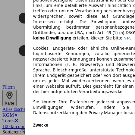
links, um eine detaillierte Auswahl hinsichtlich 
treffen oder um der Verarbeitung personenbezo
widersprechen, soweit diese auf Grundlage 
Interessen erfolgt. Die Einwilligung umfa
Übermittlung bestimmter personenbezoge
Drittländer, u.a. die USA, nach Art. 49 (1) (a) DS
keine Einwilligung
erteilen, klicken Sie bitte
.
hier
Cookies, Endgeräte- oder ähnliche Online-Ken
login-basierte Kennungen, zufällig generier
netzwerkbasierte Kennungen) können zusamme
Informationen (z. B. Browsertyp und Browseri
Sprache, Bildschirmgröße, unterstützte Technolo
Ihrem Endgerät gespeichert oder von dort ausg
um es jedes Mal wiederzuerkennen, wenn es 
einer Webseite aufruft. Dies geschieht für eine
Filtern
der hier aufgeführten Verarbeitungszwecke.
Sie können Ihre Präferenzen jederzeit anpasse
Karte
Einwilligungen widerrufen, indem Sie
Alles löschen
✕
Datenschutzerklärung den Privacy Manager besu
KGM
✕
Torres
✕
Zwecke
100 km um 60313
✕
Sortieren: