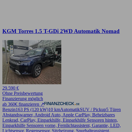
KGM Torres 1.5 T-GDi 2WD Automatik Nomad
29.590 €
Ohne Preisbewertung
Finanzierung möglich
ab 360€ finanzieren ↗
Benzin
163 PS (120 kW)
10 km
Automatik
SUV / Pickup
5 Türen
Abstandswarner, Android Auto, Apple CarPlay, Beheizbares
Lenkrad, CarPlay, Einparkhilfe, Einparkhilfe Sensoren hinten,
Einparkhilfe Sensoren vorne, Fernlichtassistent, Garantie, LED,
Lichtsensor, Regensensor, Sitzheizung, Spurhalteassistent,