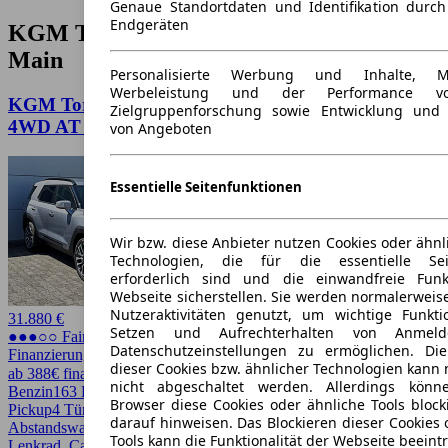
Genaue Standortdaten und Identifikation durc
Endgeräten
KGM Torres Angebote in Frankfurt am
Main
Personalisierte Werbung und Inhalte, 
Werbeleistung und der Performance vo
KGM Torres SsangYong Torres 1.5 SAPPHIRE
Zielgruppenforschung sowie Entwicklung und
4WD AT LEDER NAVI
von Angeboten
Essentielle Seitenfunktionen
Wir bzw. diese Anbieter nutzen Cookies oder ähnl
Technologien, die für die essentielle Seit
erforderlich sind und die einwandfreie Funkt
Webseite sicherstellen. Sie werden normalerweise
Nutzeraktivitäten genutzt, um wichtige Funkt
31.880 €
Setzen und Aufrechterhalten von Anmeld
●●●○○ Fairer Preis
Datenschutzeinstellungen zu ermöglichen. D
Finanzierung möglich
dieser Cookies bzw. ähnlicher Technologien kann
ab 388€ finanzieren ↗
nicht abgeschaltet werden. Allerdings könn
Benzin
163 PS (120 kW)
18 km
EZ 01/2025
Automatik
SUV /
Browser diese Cookies oder ähnliche Tools block
Pickup
4 Türen
darauf hinweisen. Das Blockieren dieser Cookies 
Abstandswarner, Allrad, Android Auto, Apple CarPlay, Beheizbares
Tools kann die Funktionalität der Webseite beeint
Lenkrad, CarPlay, Einparkhilfe, Einparkhilfe Sensoren hinten,