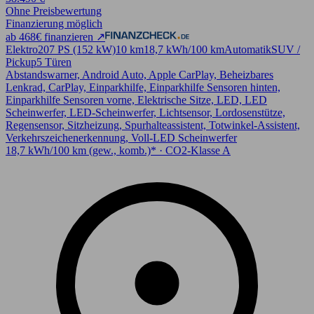
Ohne Preisbewertung
Finanzierung möglich
ab 468€ finanzieren ↗
Elektro
207 PS (152 kW)
10 km
18,7 kWh/100 km
Automatik
SUV /
Pickup
5 Türen
Abstandswarner, Android Auto, Apple CarPlay, Beheizbares
Lenkrad, CarPlay, Einparkhilfe, Einparkhilfe Sensoren hinten,
Einparkhilfe Sensoren vorne, Elektrische Sitze, LED, LED
Scheinwerfer, LED-Scheinwerfer, Lichtsensor, Lordosenstütze,
Regensensor, Sitzheizung, Spurhalteassistent, Totwinkel-Assistent,
Verkehrszeichenerkennung, Voll-LED Scheinwerfer
18,7 kWh/100 km (gew., komb.)* · CO2-Klasse A