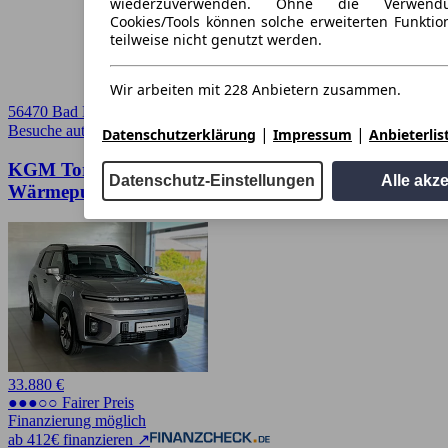
wiederzuverwenden. Ohne die Verwend
Cookies/Tools können solche erweiterten Funkti
teilweise nicht genutzt werden.
Wir arbeiten mit 228 Anbietern zusammen.
56470 Bad Marienberg
Besuche autoscout24.de
➚
|
|
Datenschutzerklärung
Impressum
Anbieterlis
KGM Torres EVX Titanium Leder, 20",
Datenschutz-Einstellungen
Alle akz
Wärmepumpe, Navi, VOLL
33.880 €
●●●○○ Fairer Preis
Finanzierung möglich
ab 412€ finanzieren ↗