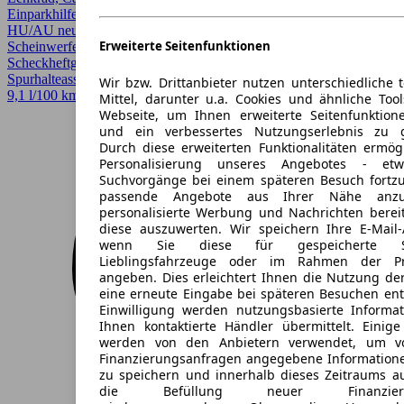
Einparkhilfe Sensoren vorne, Elektrische Sitze, Fernlichtassistent,
HU/AU neu, LED, Lederausstattung, LED Scheinwerfer, LED-
Erweiterte Seitenfunktionen
Scheinwerfer, Lichtsensor, Lordosenstütze, Regensensor,
Scheckheftgepflegt, Sitzheizung, Sitzheizung hinten,
Spurhalteassistent, Totwinkel-Assistent, Voll-LED Scheinwerfer
Wir bzw. Drittanbieter nutzen unterschiedliche 
9,1 l/100 km (komb.)* · CO2-Klasse G
Mittel, darunter u.a. Cookies und ähnliche Too
Webseite, um Ihnen erweiterte Seitenfunktion
und ein verbessertes Nutzungserlebnis zu g
Durch diese erweiterten Funktionalitäten ermög
Personalisierung unseres Angebotes - e
Suchvorgänge bei einem späteren Besuch fortzu
passende Angebote aus Ihrer Nähe anzu
personalisierte Werbung und Nachrichten berei
diese auszuwerten. Wir speichern Ihre E-Mail-
wenn Sie diese für gespeicherte Suc
Lieblingsfahrzeuge oder im Rahmen der Pr
angeben. Dies erleichtert Ihnen die Nutzung de
eine erneute Eingabe bei späteren Besuchen entfä
Einwilligung werden nutzungsbasierte Informa
Ihnen kontaktierte Händler übermittelt. Einige
werden von den Anbietern verwendet, um v
Finanzierungsanfragen angegebene Informatione
zu speichern und innerhalb dieses Zeitraums a
die Befüllung neuer Finanzierun