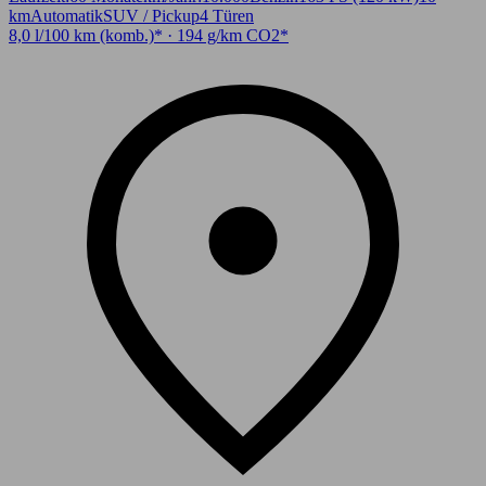
km
Automatik
SUV / Pickup
4 Türen
8,0 l/100 km (komb.)* · 194 g/km CO2*