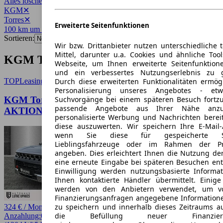
Alles löschen
✕
KGM
✕
Torres
✕
Erweiterte Seitenfunktionen
100 km um 48143
✕
Sortieren:
Wir bzw. Drittanbieter nutzen unterschiedliche 
Mittel, darunter u.a. Cookies und ähnliche Too
KGM Torres Angebote in Münster
Webseite, um Ihnen erweiterte Seitenfunktion
und ein verbessertes Nutzungserlebnis zu g
Durch diese erweiterten Funktionalitäten ermög
TOP
Leasing
Personalisierung unseres Angebotes - e
Suchvorgänge bei einem späteren Besuch fortzu
KGM Torres LUX 2WD*LAGERWAGEN-
passende Angebote aus Ihrer Nähe anzu
AKTION*
personalisierte Werbung und Nachrichten berei
diese auszuwerten. Wir speichern Ihre E-Mail-
wenn Sie diese für gespeicherte Suc
Lieblingsfahrzeuge oder im Rahmen der Pr
angeben. Dies erleichtert Ihnen die Nutzung de
eine erneute Eingabe bei späteren Besuchen entfä
Einwilligung werden nutzungsbasierte Informa
Ihnen kontaktierte Händler übermittelt. Einige
werden von den Anbietern verwendet, um v
Finanzierungsanfragen angegebene Informatione
zu speichern und innerhalb dieses Zeitraums a
324 € / Monat
die Befüllung neuer Finanzierun
Anzahlung:
0,00 €
Laufzeit:
60 Monate
km/Jahr:
10.000
Benzin
163 PS