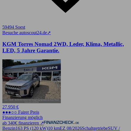
59494 Soest
Besuche autoscout24.de
➚
KGM Torres Nomad 2WD, Leder, Klima, Metallic,
LED, 5 Jahre Garantie.
27.950 €
●●●○○ Fairer Preis
Finanzierung möglich
ab 340€ finanzieren ↗
Benzin
163 PS (120 kW)
10 km
EZ 08/2026
Schaltgetriebe
SUV /