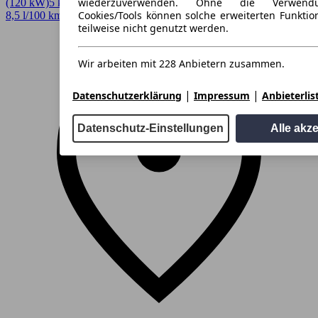
wiederzuverwenden. Ohne die Verwend
(120 kW)
5 km
EZ 08/2026
Automatik
SUV / Pickup
4 Türen
Cookies/Tools können solche erweiterten Funkti
8,5 l/100 km (komb.)* · 194 g/km CO2* · CO2-Klasse G
teilweise nicht genutzt werden.
Wir arbeiten mit 228 Anbietern zusammen.
|
|
Datenschutzerklärung
Impressum
Anbieterlis
Datenschutz-Einstellungen
Alle akz