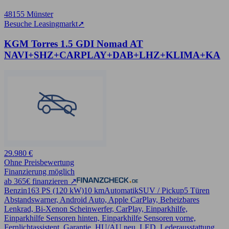
48155 Münster
Besuche Leasingmarkt
➚
KGM Torres 1.5 GDI Nomad AT
NAVI+SHZ+CARPLAY+DAB+LHZ+KLIMA+KA
29.980 €
Ohne Preisbewertung
Finanzierung möglich
ab 365€ finanzieren ↗
Benzin
163 PS (120 kW)
10 km
Automatik
SUV / Pickup
5 Türen
Abstandswarner, Android Auto, Apple CarPlay, Beheizbares
Lenkrad, Bi-Xenon Scheinwerfer, CarPlay, Einparkhilfe,
Einparkhilfe Sensoren hinten, Einparkhilfe Sensoren vorne,
Fernlichtassistent, Garantie, HU/AU neu, LED, Lederausstattung,