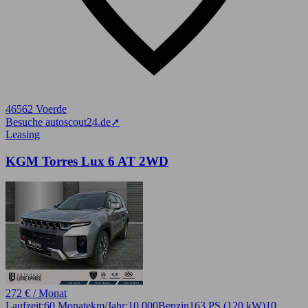
46562 Voerde
Besuche autoscout24.de
➚
Leasing
KGM Torres Lux 6 AT 2WD
272 € / Monat
Laufzeit:
60 Monate
km/Jahr:
10.000
Benzin
163 PS (120 kW)
10