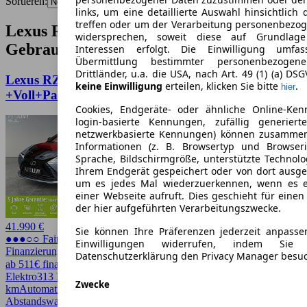
Sortieren:
links, um eine detaillierte Auswahl hinsichtlich 
treffen oder um der Verarbeitung personenbezo
Lexus RZ Baujahr 2024
widersprechen, soweit diese auf Grundlage 
Gebrauchtwagen-Angebote
Interessen erfolgt. Die Einwilligung umfa
Übermittlung bestimmter personenbezoge
Drittländer, u.a. die USA, nach Art. 49 (1) (a) DS
Lexus RZ 450e Luxury Line
keine Einwilligung
erteilen, klicken Sie bitte
.
hier
+Voll+Pano+Design+360+HeadUp+
Cookies, Endgeräte- oder ähnliche Online-Ken
login-basierte Kennungen, zufällig generier
netzwerkbasierte Kennungen) können zusamme
Informationen (z. B. Browsertyp und Browseri
Sprache, Bildschirmgröße, unterstützte Technolo
Ihrem Endgerät gespeichert oder von dort ausg
um es jedes Mal wiederzuerkennen, wenn es 
einer Webseite aufruft. Dies geschieht für eine
der hier aufgeführten Verarbeitungszwecke.
41.990 €
Sie können Ihre Präferenzen jederzeit anpasse
●●●○○ Fairer Preis
Einwilligungen widerrufen, indem Sie
Finanzierung möglich
Datenschutzerklärung den Privacy Manager besu
ab 511€ finanzieren ↗
Elektro
313 PS (230 kW)
74.580 km
EZ 01/2024
18,3 kWh/100
Zwecke
km
Automatik
SUV / Pickup
5 Türen
Abstandswarner, Allrad, Android Auto, Apple CarPlay, Beheizbares