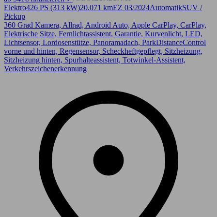
Elektro
426 PS (313 kW)
20.071 km
EZ 03/2024
Automatik
SUV /
Pickup
360 Grad Kamera, Allrad, Android Auto, Apple CarPlay, CarPlay,
Elektrische Sitze, Fernlichtassistent, Garantie, Kurvenlicht, LED,
Lichtsensor, Lordosenstütze, Panoramadach, ParkDistanceControl
vorne und hinten, Regensensor, Scheckheftgepflegt, Sitzheizung,
Sitzheizung hinten, Spurhalteassistent, Totwinkel-Assistent,
Verkehrszeichenerkennung