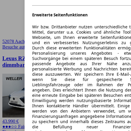
Erweiterte Seitenfunktionen
Wir bzw. Drittanbieter nutzen unterschiedliche 
Mittel, darunter u.a. Cookies und ähnliche Too
Webseite, um Ihnen erweiterte Seitenfunktion
52078 Aachen
und ein verbessertes Nutzungserlebnis zu g
Besuche autoscout24.de
➚
Durch diese erweiterten Funktionalitäten ermög
Personalisierung unseres Angebotes - e
Lexus RZ 450e Luxury Paket *Allrad*20Zoll*Pano
Suchvorgänge bei einem späteren Besuch fortzu
passende Angebote aus Ihrer Nähe anzu
dimmbar*
personalisierte Werbung und Nachrichten berei
diese auszuwerten. Wir speichern Ihre E-Mail-
wenn Sie diese für gespeicherte Suc
Lieblingsfahrzeuge oder im Rahmen der Pr
angeben. Dies erleichtert Ihnen die Nutzung de
eine erneute Eingabe bei späteren Besuchen entfä
Einwilligung werden nutzungsbasierte Informa
Ihnen kontaktierte Händler übermittelt. Einige
werden von den Anbietern verwendet, um v
Finanzierungsanfragen angegebene Informatione
zu speichern und innerhalb dieses Zeitraums a
43.990 €
die Befüllung neuer Finanzierun
●●●○○ Fairer Preis