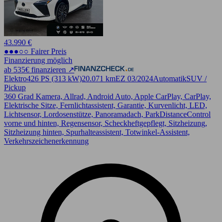
43.990 €
●●●○○ Fairer Preis
Finanzierung möglich
ab 535€ finanzieren ↗
Elektro
426 PS (313 kW)
20.071 km
EZ 03/2024
Automatik
SUV /
Pickup
360 Grad Kamera, Allrad, Android Auto, Apple CarPlay, CarPlay,
Elektrische Sitze, Fernlichtassistent, Garantie, Kurvenlicht, LED,
Lichtsensor, Lordosenstütze, Panoramadach, ParkDistanceControl
vorne und hinten, Regensensor, Scheckheftgepflegt, Sitzheizung,
Sitzheizung hinten, Spurhalteassistent, Totwinkel-Assistent,
Verkehrszeichenerkennung