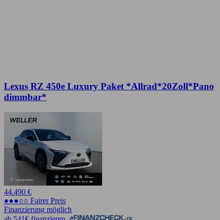
Lexus RZ 450e Luxury Paket *Allrad*20Zoll*Pano
dimmbar*
44.490 €
●●●○○ Fairer Preis
Finanzierung möglich
ab 541€ finanzieren ↗