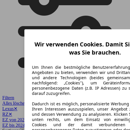
Wir verwenden Cookies. Damit Si
was Sie brauchen.
Um Ihnen die bestmögliche Benutzererfahrun
Angeboten zu bieten, verwenden wir und Drittan
und andere Technologien (beides gemeinsa
nachfolgend: „Cookies"), um Geräteinfor
personenbezogene Daten (z.B. IP Adressen) zu 
darauf zuzugreifen.
Filtern
Alles löschen
✕
Dadurch ist es möglich, personalisierte Werbun
Lexus
✕
Ihren Interessen auszuspielen, unser Angebot 
und dessen Verwendung zu analysieren. Klicken 
RZ
✕
unten rechts, um dem Einsatz von einwillig
EZ von 2024
✕
Cookies und der damit verbundenen V
EZ bis 2024
✕
personenbezogener Daten zuzustimmen oder den