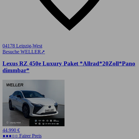
04178 Leipzig-West
Besuche WELLER
➚
Lexus RZ 450e Luxury Paket *Allrad*20Zoll*Pano
dimmbar*
44.990 €
●●●○○ Fairer Preis