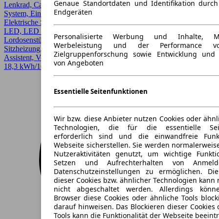
Genaue Standortdaten und Identifikation durc
Lenkrad, CarPlay, Einparkhilfe, Einparkhilfe selbstlenkendes
Endgeräten
System, Einparkhilfe Sensoren hinten, Einparkhilfe Sensoren vorne,
Elektrische Sitze, Fernlichtassistent, Garantie, Head-up display,
LED, LED Scheinwerfer, LED-Scheinwerfer, Lichtsensor,
Personalisierte Werbung und Inhalte, 
Lordosenstütze, Panoramadach, Regensensor, Scheckheftgepflegt,
Werbeleistung und der Performance vo
Sitzheizung, Sitzheizung hinten, Spurhalteassistent, Totwinkel-
Zielgruppenforschung sowie Entwicklung und
Assistent, Verkehrszeichenerkennung, Voll-LED Scheinwerfer
von Angeboten
18,3 kWh/100 km (gew., komb.)* · CO2-Klasse A
Essentielle Seitenfunktionen
Wir bzw. diese Anbieter nutzen Cookies oder ähnl
Technologien, die für die essentielle Seit
erforderlich sind und die einwandfreie Funkt
Webseite sicherstellen. Sie werden normalerweise
Nutzeraktivitäten genutzt, um wichtige Funkt
Setzen und Aufrechterhalten von Anmeld
Datenschutzeinstellungen zu ermöglichen. D
dieser Cookies bzw. ähnlicher Technologien kann
nicht abgeschaltet werden. Allerdings könn
Browser diese Cookies oder ähnliche Tools block
darauf hinweisen. Das Blockieren dieser Cookies 
Tools kann die Funktionalität der Webseite beeint