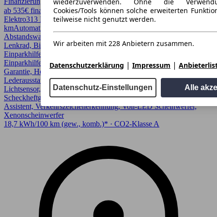
wiederzuverwenden. Ohne die Verwend
Finanzierung möglich
Cookies/Tools können solche erweiterten Funkti
ab 535€ finanzieren ↗
teilweise nicht genutzt werden.
Elektro
313 PS (230 kW)
20.071 km
EZ 03/2024
18,7 kWh/100
km
Automatik
SUV / Pickup
5 Türen
Abstandswarner, Allrad, Android Auto, Apple CarPlay, Beheizbares
Wir arbeiten mit 228 Anbietern zusammen.
Lenkrad, Bi-Xenon Scheinwerfer, CarPlay, Einparkhilfe,
Einparkhilfe selbstlenkendes System, Einparkhilfe Sensoren hinten,
Einparkhilfe Sensoren vorne, Elektrische Sitze, Fernlichtassistent,
|
|
Datenschutzerklärung
Impressum
Anbieterlis
Garantie, Head-up display, HU/AU neu, Kurvenlicht, LED,
Lederausstattung, LED Scheinwerfer, LED-Scheinwerfer,
Datenschutz-Einstellungen
Alle akz
Lichtsensor, Lordosenstütze, Panoramadach, Regensensor,
Scheckheftgepflegt, Sitzheizung, Spurhalteassistent, Totwinkel-
Assistent, Verkehrszeichenerkennung, Voll-LED Scheinwerfer,
Xenonscheinwerfer
18,7 kWh/100 km (gew., komb.)* · CO2-Klasse A