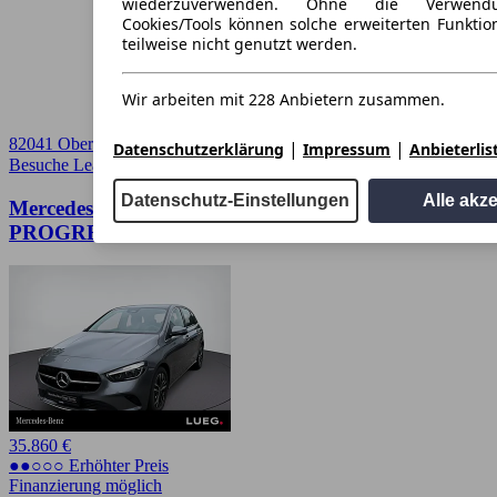
wiederzuverwenden. Ohne die Verwend
Cookies/Tools können solche erweiterten Funkti
teilweise nicht genutzt werden.
Wir arbeiten mit 228 Anbietern zusammen.
82041 Oberhaching
|
|
Datenschutzerklärung
Impressum
Anbieterlis
Besuche Leasingmarkt
➚
Datenschutz-Einstellungen
Alle akz
Mercedes-Benz B 220 d
PROGRESSIVE+RÜCKFK+MEMORY+LENKRH
35.860 €
●●○○○ Erhöhter Preis
Finanzierung möglich