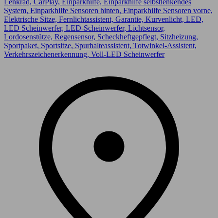
Lenkrad, CarPlay, Einparkhilfe, Einparkhilfe selbstlenkendes
System, Einparkhilfe Sensoren hinten, Einparkhilfe Sensoren vorne,
Elektrische Sitze, Fernlichtassistent, Garantie, Kurvenlicht, LED,
LED Scheinwerfer, LED-Scheinwerfer, Lichtsensor,
Lordosenstütze, Regensensor, Scheckheftgepflegt, Sitzheizung,
Sportpaket, Sportsitze, Spurhalteassistent, Totwinkel-Assistent,
Verkehrszeichenerkennung, Voll-LED Scheinwerfer