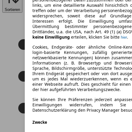
links, um eine detaillierte Auswahl hinsichtlich 
Sortieren
treffen oder um der Verarbeitung personenbezo
widersprechen, soweit diese auf Grundlage 
Interessen erfolgt. Die Einwilligung umfa
Übermittlung bestimmter personenbezoge
Drittländer, u.a. die USA, nach Art. 49 (1) (a) DS
keine Einwilligung
erteilen, klicken Sie bitte
.
hier
Cookies, Endgeräte- oder ähnliche Online-Ken
login-basierte Kennungen, zufällig generier
netzwerkbasierte Kennungen) können zusamme
Informationen (z. B. Browsertyp und Browseri
Sprache, Bildschirmgröße, unterstützte Technolo
Ihrem Endgerät gespeichert oder von dort ausg
um es jedes Mal wiederzuerkennen, wenn es 
einer Webseite aufruft. Dies geschieht für eine
der hier aufgeführten Verarbeitungszwecke.
Sie können Ihre Präferenzen jederzeit anpasse
Einwilligungen widerrufen, indem Sie
Datenschutzerklärung den Privacy Manager besu
Zwecke