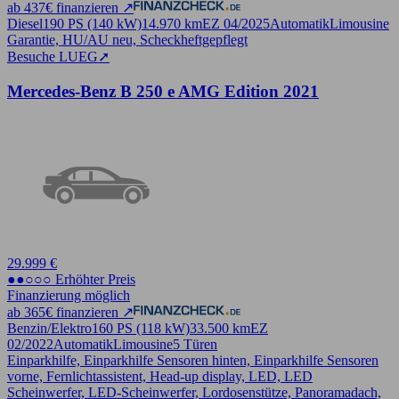
ab 437€ finanzieren ↗
Diesel
190 PS (140 kW)
14.970 km
EZ 04/2025
Automatik
Limousine
Garantie, HU/AU neu, Scheckheftgepflegt
Besuche LUEG
➚
Mercedes-Benz B 250 e AMG Edition 2021
29.999 €
●●○○○ Erhöhter Preis
Finanzierung möglich
ab 365€ finanzieren ↗
Benzin/Elektro
160 PS (118 kW)
33.500 km
EZ
02/2022
Automatik
Limousine
5 Türen
Einparkhilfe, Einparkhilfe Sensoren hinten, Einparkhilfe Sensoren
vorne, Fernlichtassistent, Head-up display, LED, LED
Scheinwerfer, LED-Scheinwerfer, Lordosenstütze, Panoramadach,