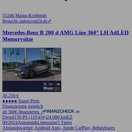
55246 Mainz-Kostheim
Besuche autoscout24.de
➚
Mercedes-Benz B 200 d AMG Line 360° LH AdLED
Memorysitze
30.250 €
●●●●● Super Preis
Finanzierung möglich
ab 368€ finanzieren ↗
Diesel
150 PS (110 kW)
24.000 km
EZ
09/2024
Automatik
Limousine
5 Türen
Abstandswarner, Android Auto, Apple CarPlay, Beheizbares