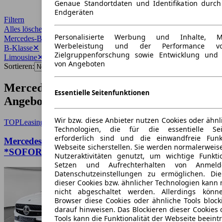
Genaue Standortdaten und Identifikation durc
Endgeräten
Filtern
Alles löschen
✕
Personalisierte Werbung und Inhalte, 
Mercedes-Benz
✕
Werbeleistung und der Performance vo
B-Klasse
✕
Zielgruppenforschung sowie Entwicklung und
Limousine
✕
von Angeboten
Sortieren:
Mercedes-Benz B-Klasse Limousine
Essentielle Seitenfunktionen
Angebote
Wir bzw. diese Anbieter nutzen Cookies oder ähnl
TOP
Leasing
Technologien, die für die essentielle Seit
erforderlich sind und die einwandfreie Funkt
Mercedes-Benz B 250 e SHZ/NAVI/LED
Webseite sicherstellen. Sie werden normalerweise
*SOFORT*
Nutzeraktivitäten genutzt, um wichtige Funkt
Setzen und Aufrechterhalten von Anmeld
Datenschutzeinstellungen zu ermöglichen. D
dieser Cookies bzw. ähnlicher Technologien kann
nicht abgeschaltet werden. Allerdings könn
Browser diese Cookies oder ähnliche Tools block
darauf hinweisen. Das Blockieren dieser Cookies 
Tools kann die Funktionalität der Webseite beeint