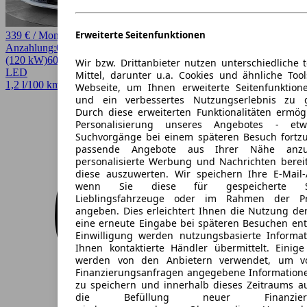
Erweiterte Seitenfunktionen
339 € / Monat
Anzahlung:
0,00 €
Laufzeit:
48 Monate
km/Jahr:
10.000
Andere
163 PS
(120 kW)
60.518 km
EZ 04/2023
Automatik
Limousine
4 Türen
Wir bzw. Drittanbieter nutzen unterschiedliche 
LED
Mittel, darunter u.a. Cookies und ähnliche Too
1,2 l/100 km (komb.)* · 28 g/km CO2* · CO2-Klasse B
Webseite, um Ihnen erweiterte Seitenfunktion
und ein verbessertes Nutzungserlebnis zu g
Durch diese erweiterten Funktionalitäten ermög
Personalisierung unseres Angebotes - e
Suchvorgänge bei einem späteren Besuch fortzu
passende Angebote aus Ihrer Nähe anzu
personalisierte Werbung und Nachrichten berei
diese auszuwerten. Wir speichern Ihre E-Mail-
wenn Sie diese für gespeicherte Suc
Lieblingsfahrzeuge oder im Rahmen der Pr
angeben. Dies erleichtert Ihnen die Nutzung de
eine erneute Eingabe bei späteren Besuchen entfä
Einwilligung werden nutzungsbasierte Informa
Ihnen kontaktierte Händler übermittelt. Einige
werden von den Anbietern verwendet, um v
Finanzierungsanfragen angegebene Informatione
zu speichern und innerhalb dieses Zeitraums a
die Befüllung neuer Finanzierun