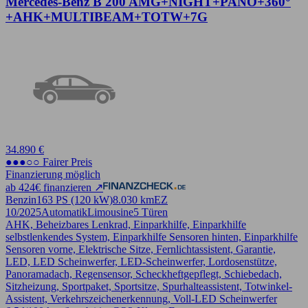
Mercedes-Benz B 200 AMG+NIGHT+PANO+360°
+AHK+MULTIBEAM+TOTW+7G
34.890 €
●●●○○ Fairer Preis
Finanzierung möglich
ab 424€ finanzieren ↗
Benzin
163 PS (120 kW)
8.030 km
EZ
10/2025
Automatik
Limousine
5 Türen
AHK, Beheizbares Lenkrad, Einparkhilfe, Einparkhilfe
selbstlenkendes System, Einparkhilfe Sensoren hinten, Einparkhilfe
Sensoren vorne, Elektrische Sitze, Fernlichtassistent, Garantie,
LED, LED Scheinwerfer, LED-Scheinwerfer, Lordosenstütze,
Panoramadach, Regensensor, Scheckheftgepflegt, Schiebedach,
Sitzheizung, Sportpaket, Sportsitze, Spurhalteassistent, Totwinkel-
Assistent, Verkehrszeichenerkennung, Voll-LED Scheinwerfer