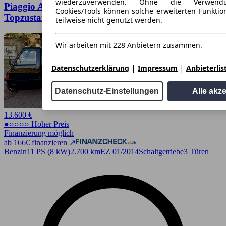
wiederzuverwenden. Ohne die Verwend
Piaggio Ape TM 703 - Sammlerfahrzeug in
Cookies/Tools können solche erweiterten Funkti
Topzustand
teilweise nicht genutzt werden.
Wir arbeiten mit 228 Anbietern zusammen.
|
|
Datenschutzerklärung
Impressum
Anbieterlis
Datenschutz-Einstellungen
Alle akz
13.600 €
●○○○○ Hoher Preis
Finanzierung möglich
ab 166€ finanzieren ↗
Benzin
11 PS (8 kW)
2.700 km
EZ 01/2014
Schaltgetriebe
3 Türen