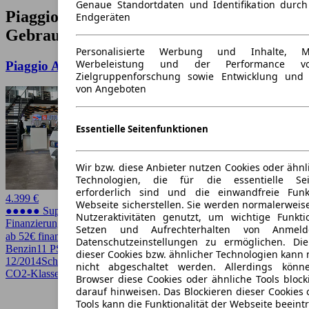
Genaue Standortdaten und Identifikation durc
Piaggio APE Baujahr 2014
Endgeräten
Gebrauchtwagen-Angebote
Personalisierte Werbung und Inhalte, 
Werbeleistung und der Performance vo
Piaggio Ape *Kasten*TÜV 08/2027*
Zielgruppenforschung sowie Entwicklung und
von Angeboten
Essentielle Seitenfunktionen
Wir bzw. diese Anbieter nutzen Cookies oder ähnl
Technologien, die für die essentielle Seit
erforderlich sind und die einwandfreie Funkt
4.399 €
Webseite sicherstellen. Sie werden normalerweise
●●●●● Super Preis
Nutzeraktivitäten genutzt, um wichtige Funkt
Finanzierung möglich
Setzen und Aufrechterhalten von Anmeld
ab 52€ finanzieren ↗
Datenschutzeinstellungen zu ermöglichen. D
Benzin
11 PS (8 kW)
1.437 km
EZ
dieser Cookies bzw. ähnlicher Technologien kann
12/2014
Schaltgetriebe
Kleinwagen
2 Türen
nicht abgeschaltet werden. Allerdings könn
CO2-Klasse B
Browser diese Cookies oder ähnliche Tools block
darauf hinweisen. Das Blockieren dieser Cookies 
Tools kann die Funktionalität der Webseite beeint