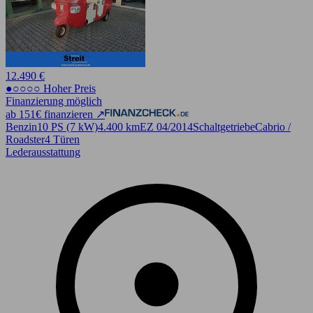
12.490 €
●○○○○ Hoher Preis
Finanzierung möglich
ab 151€ finanzieren ↗
Benzin
10 PS (7 kW)
4.400 km
EZ 04/2014
Schaltgetriebe
Cabrio /
Roadster
4 Türen
Lederausstattung