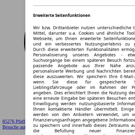
Erweiterte Seitenfunktionen
Wir bzw. Drittanbieter nutzen unterschiedliche 
Mittel, darunter u.a. Cookies und ähnliche Too
Webseite, um Ihnen erweiterte Seitenfunktion
und ein verbessertes Nutzungserlebnis zu g
Durch diese erweiterten Funktionalitäten ermög
Personalisierung unseres Angebotes - e
Suchvorgänge bei einem späteren Besuch fortzu
passende Angebote aus Ihrer Nähe anzu
personalisierte Werbung und Nachrichten berei
diese auszuwerten. Wir speichern Ihre E-Mail-
wenn Sie diese für gespeicherte Suc
Lieblingsfahrzeuge oder im Rahmen der Pr
angeben. Dies erleichtert Ihnen die Nutzung de
eine erneute Eingabe bei späteren Besuchen entfä
Einwilligung werden nutzungsbasierte Informa
Ihnen kontaktierte Händler übermittelt. Einige
werden von den Anbietern verwendet, um v
Finanzierungsanfragen angegebene Informatione
85276 Pfaffenhofen an der Ilm
zu speichern und innerhalb dieses Zeitraums a
Besuche autoscout24.de
➚
die Befüllung neuer Finanzierun