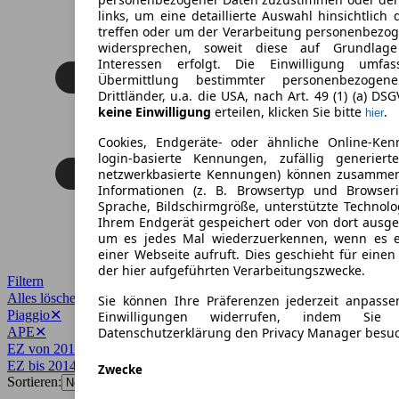
links, um eine detaillierte Auswahl hinsichtlich 
treffen oder um der Verarbeitung personenbezo
widersprechen, soweit diese auf Grundlage 
Interessen erfolgt. Die Einwilligung umfa
Übermittlung bestimmter personenbezoge
Drittländer, u.a. die USA, nach Art. 49 (1) (a) DS
keine Einwilligung
erteilen, klicken Sie bitte
.
hier
Cookies, Endgeräte- oder ähnliche Online-Ken
login-basierte Kennungen, zufällig generier
netzwerkbasierte Kennungen) können zusamme
Informationen (z. B. Browsertyp und Browseri
Sprache, Bildschirmgröße, unterstützte Technolo
Ihrem Endgerät gespeichert oder von dort ausg
um es jedes Mal wiederzuerkennen, wenn es 
einer Webseite aufruft. Dies geschieht für eine
der hier aufgeführten Verarbeitungszwecke.
Filtern
Alles löschen
✕
Sie können Ihre Präferenzen jederzeit anpasse
Piaggio
✕
Einwilligungen widerrufen, indem Sie
APE
✕
Datenschutzerklärung den Privacy Manager besu
EZ von 2014
✕
EZ bis 2014
✕
Zwecke
Sortieren: