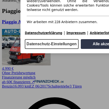
Sortieren:
wiederzuverwenden. Ohne die Verwend
Cookies/Tools können solche erweiterten Funkti
teilweise nicht genutzt werden.
Piaggio APE Angebote in Hamburg
Piaggio Ape 50 Kasten + Standheizung
Wir arbeiten mit 228 Anbietern zusammen.
|
|
Datenschutzerklärung
Impressum
Anbieterlis
Datenschutz-Einstellungen
Alle akz
4.990 €
Ohne Preisbewertung
Finanzierung möglich
ab 60€ finanzieren ↗
Benzin
16.093 km
EZ 06/2017
Schaltgetriebe
3 Türen