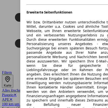
Erweiterte Seitenfunktionen
Wir bzw. Drittanbieter nutzen unterschiedliche 
Mittel, darunter u.a. Cookies und ähnliche Too
Webseite, um Ihnen erweiterte Seitenfunktion
und ein verbessertes Nutzungserlebnis zu g
Durch diese erweiterten Funktionalitäten ermög
Personalisierung unseres Angebotes - e
Suchvorgänge bei einem späteren Besuch fortzu
passende Angebote aus Ihrer Nähe anzu
personalisierte Werbung und Nachrichten berei
diese auszuwerten. Wir speichern Ihre E-Mail-
wenn Sie diese für gespeicherte Suc
Lieblingsfahrzeuge oder im Rahmen der Pr
Filtern
angeben. Dies erleichtert Ihnen die Nutzung de
eine erneute Eingabe bei späteren Besuchen entfä
Einwilligung werden nutzungsbasierte Informa
Karte
Ihnen kontaktierte Händler übermittelt. Einige
Alles löschen
✕
werden von den Anbietern verwendet, um v
Piaggio
✕
Finanzierungsanfragen angegebene Informatione
APE
✕
zu speichern und innerhalb dieses Zeitraums a
100 km um 20099
✕
die Befüllung neuer Finanzierun