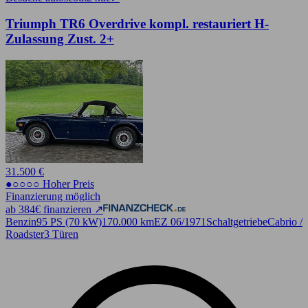
Triumph TR6 Overdrive kompl. restauriert H-
Zulassung Zust. 2+
31.500 €
●○○○○ Hoher Preis
Finanzierung möglich
ab 384€ finanzieren ↗
Benzin
95 PS (70 kW)
170.000 km
EZ 06/1971
Schaltgetriebe
Cabrio /
Roadster
3 Türen