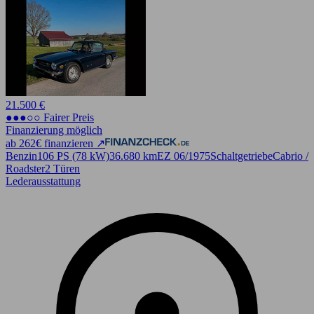
21.500 €
●●●○○ Fairer Preis
Finanzierung möglich
ab 262€ finanzieren ↗
Benzin
106 PS (78 kW)
36.680 km
EZ 06/1975
Schaltgetriebe
Cabrio /
Roadster
2 Türen
Lederausstattung