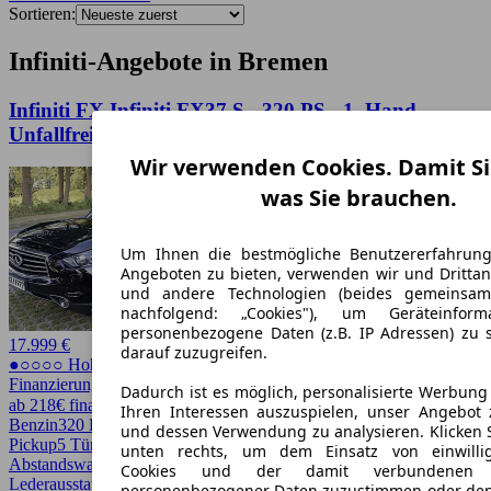
Sortieren:
Infiniti-Angebote in Bremen
Infiniti FX Infiniti FX37 S - 320 PS - 1. Hand -
Unfallfrei
Wir verwenden Cookies. Damit Si
was Sie brauchen.
Um Ihnen die bestmögliche Benutzererfahrun
Angeboten zu bieten, verwenden wir und Drittan
und andere Technologien (beides gemeinsa
nachfolgend: „Cookies"), um Geräteinfor
personenbezogene Daten (z.B. IP Adressen) zu 
17.999 €
darauf zuzugreifen.
●○○○○ Hoher Preis
Finanzierung möglich
Dadurch ist es möglich, personalisierte Werbun
ab 218€ finanzieren ↗
Ihren Interessen auszuspielen, unser Angebot 
Benzin
320 PS (235 kW)
130.000 km
EZ 12/2012
Automatik
SUV /
und dessen Verwendung zu analysieren. Klicken 
Pickup
5 Türen
unten rechts, um dem Einsatz von einwillig
Abstandswarner, Allrad, Einparkhilfe, Elektrische Sitze, LED,
Cookies und der damit verbundenen V
Lederausstattung, Lichtsensor, Regensensor, Schiebedach,
personenbezogener Daten zuzustimmen oder den