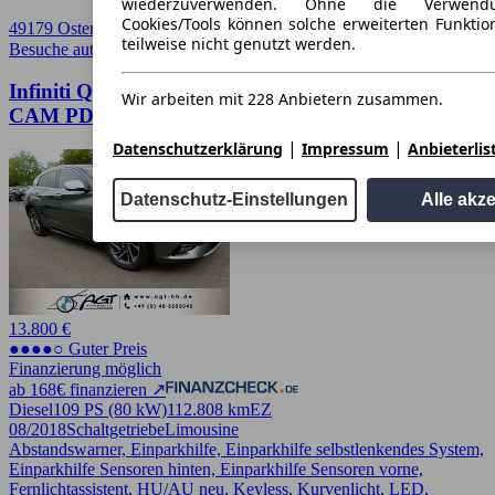
wiederzuverwenden. Ohne die Verwend
Cookies/Tools können solche erweiterten Funkti
49179 Ostercappeln
teilweise nicht genutzt werden.
Besuche autoscout24.de
➚
Infiniti Q30 1.5d LUXE Nav LED Alcantara Keyless
Wir arbeiten mit 228 Anbietern zusammen.
CAM PDC
|
|
Datenschutzerklärung
Impressum
Anbieterlis
Datenschutz-Einstellungen
Alle akz
13.800 €
●●●●○ Guter Preis
Finanzierung möglich
ab 168€ finanzieren ↗
Diesel
109 PS (80 kW)
112.808 km
EZ
08/2018
Schaltgetriebe
Limousine
Abstandswarner, Einparkhilfe, Einparkhilfe selbstlenkendes System,
Einparkhilfe Sensoren hinten, Einparkhilfe Sensoren vorne,
Fernlichtassistent, HU/AU neu, Keyless, Kurvenlicht, LED,