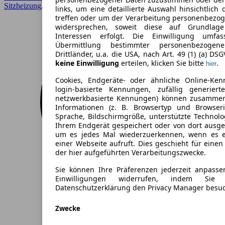
Sitzheizung, Spurhalteassistent, unfallfrei, Xenonscheinwerfer
links, um eine detaillierte Auswahl hinsichtlich 
treffen oder um der Verarbeitung personenbezo
widersprechen, soweit diese auf Grundlage 
Interessen erfolgt. Die Einwilligung umfa
Übermittlung bestimmter personenbezoge
Drittländer, u.a. die USA, nach Art. 49 (1) (a) DS
keine Einwilligung
erteilen, klicken Sie bitte
.
hier
Cookies, Endgeräte- oder ähnliche Online-Ken
login-basierte Kennungen, zufällig generier
netzwerkbasierte Kennungen) können zusamme
Informationen (z. B. Browsertyp und Browseri
Sprache, Bildschirmgröße, unterstützte Technolo
Ihrem Endgerät gespeichert oder von dort ausg
um es jedes Mal wiederzuerkennen, wenn es 
einer Webseite aufruft. Dies geschieht für eine
der hier aufgeführten Verarbeitungszwecke.
Sie können Ihre Präferenzen jederzeit anpasse
Einwilligungen widerrufen, indem Sie
Datenschutzerklärung den Privacy Manager besu
Zwecke