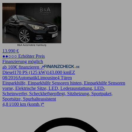
13.990 €
●●○○○ Erhöhter Preis
Finanzierung möglich
ab 169€ finanzieren ↗
Diesel
170 PS (125 kW)
143.000 km
EZ
08/2016
Automatik
Limousine
4 Türen
Einparkhilfe, Einparkhilfe Sensoren hinten, Einparkhilfe Sensoren
vorne, Elektrische Sitze, LED, Lederausstattung, LED-
Scheinwerfer, Scheckheftgepflegt, Sitzheizung, Sportpaket,
Sportsitze, Spurhalteassistent
4,8 l/100 km (komb.)*