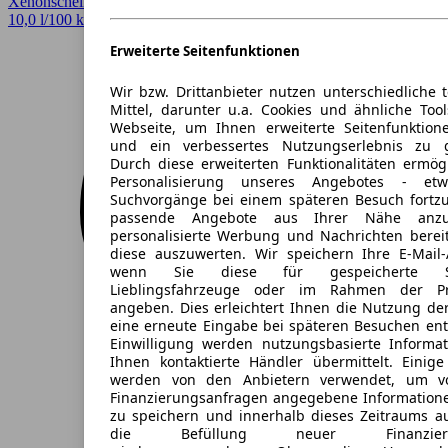
Xenonscheinwerfer
10,0 l/100 km (komb.)*
Erweiterte Seitenfunktionen
Wir bzw. Drittanbieter nutzen unterschiedliche 
Mittel, darunter u.a. Cookies und ähnliche Too
Webseite, um Ihnen erweiterte Seitenfunktion
und ein verbessertes Nutzungserlebnis zu g
Durch diese erweiterten Funktionalitäten ermög
Personalisierung unseres Angebotes - e
Suchvorgänge bei einem späteren Besuch fortzu
passende Angebote aus Ihrer Nähe anzu
personalisierte Werbung und Nachrichten berei
diese auszuwerten. Wir speichern Ihre E-Mail-
wenn Sie diese für gespeicherte Suc
Lieblingsfahrzeuge oder im Rahmen der Pr
angeben. Dies erleichtert Ihnen die Nutzung de
eine erneute Eingabe bei späteren Besuchen entfä
Einwilligung werden nutzungsbasierte Informa
Ihnen kontaktierte Händler übermittelt. Einige
werden von den Anbietern verwendet, um v
Finanzierungsanfragen angegebene Informatione
zu speichern und innerhalb dieses Zeitraums a
die Befüllung neuer Finanzierun