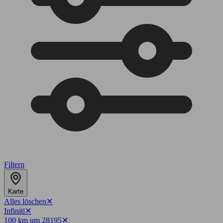
Filtern
Karte
Alles löschen
✕
Infiniti
✕
100 km um 28195
✕