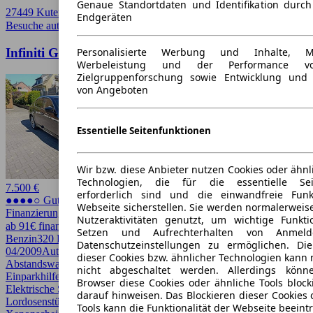
Genaue Standortdaten und Identifikation durc
27449 Kutenholz
Endgeräten
Besuche autoscout24.de
➚
Personalisierte Werbung und Inhalte, 
Infiniti G37 G AWD Aut.
Werbeleistung und der Performance vo
Zielgruppenforschung sowie Entwicklung und
von Angeboten
Essentielle Seitenfunktionen
Wir bzw. diese Anbieter nutzen Cookies oder ähnl
Technologien, die für die essentielle Seit
7.500 €
erforderlich sind und die einwandfreie Funkt
●●●●○ Guter Preis
Webseite sicherstellen. Sie werden normalerweise
Finanzierung möglich
Nutzeraktivitäten genutzt, um wichtige Funkt
ab 91€ finanzieren ↗
Setzen und Aufrechterhalten von Anmeld
Benzin
320 PS (235 kW)
213.000 km
EZ
Datenschutzeinstellungen zu ermöglichen. D
04/2009
Automatik
Limousine
4 Türen
dieser Cookies bzw. ähnlicher Technologien kann
Abstandswarner, Allrad, Bi-Xenon Scheinwerfer, Einparkhilfe,
nicht abgeschaltet werden. Allerdings könn
Einparkhilfe Sensoren hinten, Einparkhilfe Sensoren vorne,
Browser diese Cookies oder ähnliche Tools block
Elektrische Sitze, Kurvenlicht, Lederausstattung, Lichtsensor,
darauf hinweisen. Das Blockieren dieser Cookies 
Lordosenstütze, Regensensor, Sitzheizung, Sportsitze,
Tools kann die Funktionalität der Webseite beeint