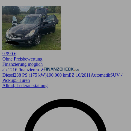
9.999 €
Ohne Preisbewertung
Finanzierung möglich
ab 121€ finanzieren ↗
Diesel
238 PS (175 kW)
190.000 km
EZ 10/2011
Automatik
SUV /
Pickup
5 Türen
Allrad, Lederausstattung