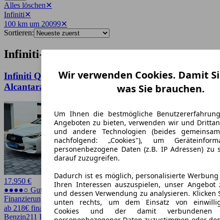
Alles löschen
✕
Infiniti
✕
100 km um 20099
✕
Sortieren:
Infiniti-Angebote in Hamburg
Wir verwenden Cookies. Damit Si
Infiniti Q30 2.0 AWD Sport Cam Bose Pano Navi
Alcantara
was Sie brauchen.
Um Ihnen die bestmögliche Benutzererfahrun
Angeboten zu bieten, verwenden wir und Drittan
und andere Technologien (beides gemeinsa
nachfolgend: „Cookies"), um Geräteinfor
personenbezogene Daten (z.B. IP Adressen) zu 
darauf zuzugreifen.
Dadurch ist es möglich, personalisierte Werbun
17.950 €
Ihren Interessen auszuspielen, unser Angebot 
●●●●○ Guter Preis
und dessen Verwendung zu analysieren. Klicken 
Finanzierung möglich
unten rechts, um dem Einsatz von einwillig
ab 218€ finanzieren ↗
Cookies und der damit verbundenen V
Benzin
211 PS (155 kW)
55.000 km
EZ
personenbezogener Daten zuzustimmen oder den