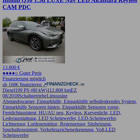
Infiniti Q30 1.5d LUXE Nav LED Alcantara Keyless
CAM PDC
13.800 €
●●●●○ Guter Preis
Finanzierung möglich
ab 168€ finanzieren ↗
Diesel
109 PS (80 kW)
112.808 km
EZ
08/2018
Schaltgetriebe
Limousine
Abstandswarner, Einparkhilfe, Einparkhilfe selbstlenkendes System,
Einparkhilfe Sensoren hinten, Einparkhilfe Sensoren vorne,
Fernlichtassistent, HU/AU neu, Keyless, Kurvenlicht, LED,
Lederausstattung, LED Scheinwerfer, LED-Scheinwerfer,
Lichtsensor, Lordosenstütze, Regensensor, Sitzheizung,
Spurhalteassistent, Verkehrszeichenerkennung, Voll-LED
Scheinwerfer