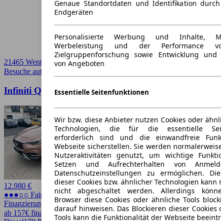
Genaue Standortdaten und Identifikation durc
Endgeräten
Personalisierte Werbung und Inhalte, 
Werbeleistung und der Performance vo
Zielgruppenforschung sowie Entwicklung und
21465 Wentorf
von Angeboten
Besuche autoscout24.de
➚
Infiniti QX30 2.2d DCT AWD Premium Tech
Essentielle Seitenfunktionen
Wir bzw. diese Anbieter nutzen Cookies oder ähnl
Technologien, die für die essentielle Seit
erforderlich sind und die einwandfreie Funkt
Webseite sicherstellen. Sie werden normalerweise
Nutzeraktivitäten genutzt, um wichtige Funkt
Setzen und Aufrechterhalten von Anmeld
Datenschutzeinstellungen zu ermöglichen. D
dieser Cookies bzw. ähnlicher Technologien kann
12.980 €
nicht abgeschaltet werden. Allerdings könn
●●●○○ Fairer Preis
Browser diese Cookies oder ähnliche Tools block
Finanzierung möglich
darauf hinweisen. Das Blockieren dieser Cookies 
ab 157€ finanzieren ↗
Tools kann die Funktionalität der Webseite beeint