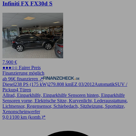
Infiniti FX FX30d S
7.900 €
●●●○○ Fairer Preis
Finanzierung möglich
ab 96€ finanzieren ↗
Diesel
238 PS (175 kW)
279.808 km
EZ 03/2012
Automatik
SUV /
Pickup
4 Türen
Allrad, Einparkhilfe, Einparkhilfe Sensoren hinten, Einparkhilfe
Sensoren vorne, Elektrische Sitze, Kurvenlicht, Lederausstattung,
Lichtsensor, Regensensor, Schiebedach, Sitzheizung, Sportsitze,
Xenonscheinwerfer
9,0 l/100 km (komb.)*