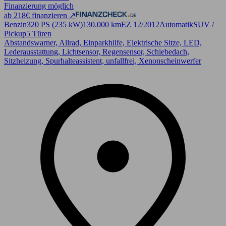
Finanzierung möglich
ab 218€ finanzieren ↗
Benzin
320 PS (235 kW)
130.000 km
EZ 12/2012
Automatik
SUV /
Pickup
5 Türen
Abstandswarner, Allrad, Einparkhilfe, Elektrische Sitze, LED,
Lederausstattung, Lichtsensor, Regensensor, Schiebedach,
Sitzheizung, Spurhalteassistent, unfallfrei, Xenonscheinwerfer