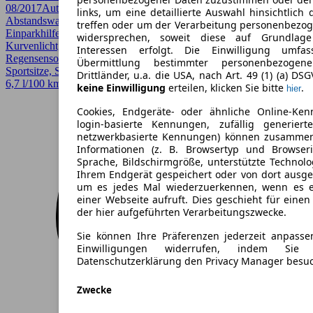
08/2017
Automatik
Limousine
4 Türen
links, um eine detaillierte Auswahl hinsichtlich 
Abstandswarner, Allrad, Einparkhilfe, Einparkhilfe Sensoren hinten,
treffen oder um der Verarbeitung personenbezo
Einparkhilfe Sensoren vorne, Fernlichtassistent, HU/AU neu,
widersprechen, soweit diese auf Grundlage 
Kurvenlicht, LED, LED-Scheinwerfer, Lichtsensor, Panoramadach,
Interessen erfolgt. Die Einwilligung umfa
Regensensor, Scheckheftgepflegt, Sitzheizung, Sportpaket,
Übermittlung bestimmter personenbezoge
Sportsitze, Spurhalteassistent
Drittländer, u.a. die USA, nach Art. 49 (1) (a) DS
6,7 l/100 km (komb.)*
keine Einwilligung
erteilen, klicken Sie bitte
.
hier
Cookies, Endgeräte- oder ähnliche Online-Ken
login-basierte Kennungen, zufällig generier
netzwerkbasierte Kennungen) können zusamme
Informationen (z. B. Browsertyp und Browseri
Sprache, Bildschirmgröße, unterstützte Technolo
Ihrem Endgerät gespeichert oder von dort ausg
um es jedes Mal wiederzuerkennen, wenn es 
einer Webseite aufruft. Dies geschieht für eine
der hier aufgeführten Verarbeitungszwecke.
Sie können Ihre Präferenzen jederzeit anpasse
Einwilligungen widerrufen, indem Sie
Datenschutzerklärung den Privacy Manager besu
Zwecke