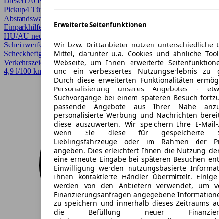
Diesel
170 PS (125 kW)
154.000 km
EZ 11/2016
Automatik
SUV /
Pickup
4 Türen
Abstandswarner, Allrad, Einparkhilfe, Einparkhilfe Sensoren hinten,
Erweiterte Seitenfunktionen
Einparkhilfe Sensoren vorne, Elektrische Sitze, Fernlichtassistent,
HU/AU neu, Kurvenlicht, LED, Lederausstattung, LED-
Wir bzw. Drittanbieter nutzen unterschiedliche 
Scheinwerfer, Lichtsensor, Lordosenstütze, Regensensor,
Mittel, darunter u.a. Cookies und ähnliche Too
Scheckheftgepflegt, Sitzheizung, Spurhalteassistent,
Webseite, um Ihnen erweiterte Seitenfunktion
Verkehrszeichenerkennung
und ein verbessertes Nutzungserlebnis zu g
4,9 l/100 km (komb.)* · CO2-Klasse A
Durch diese erweiterten Funktionalitäten ermög
Personalisierung unseres Angebotes - e
Suchvorgänge bei einem späteren Besuch fortzu
passende Angebote aus Ihrer Nähe anzu
personalisierte Werbung und Nachrichten berei
diese auszuwerten. Wir speichern Ihre E-Mail-
wenn Sie diese für gespeicherte Suc
Lieblingsfahrzeuge oder im Rahmen der Pr
angeben. Dies erleichtert Ihnen die Nutzung de
eine erneute Eingabe bei späteren Besuchen entfä
Einwilligung werden nutzungsbasierte Informa
Ihnen kontaktierte Händler übermittelt. Einige
werden von den Anbietern verwendet, um v
Finanzierungsanfragen angegebene Informatione
zu speichern und innerhalb dieses Zeitraums a
die Befüllung neuer Finanzierun