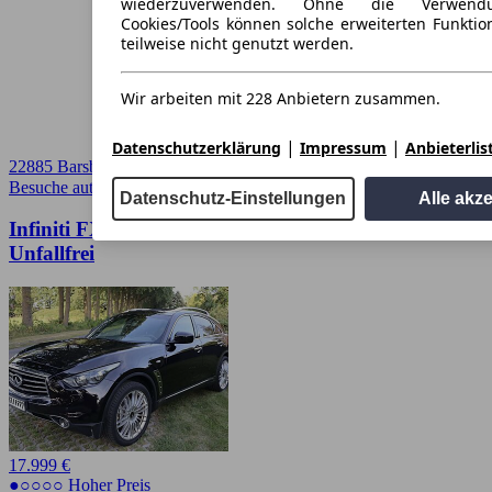
wiederzuverwenden. Ohne die Verwend
Cookies/Tools können solche erweiterten Funkti
teilweise nicht genutzt werden.
Wir arbeiten mit 228 Anbietern zusammen.
|
|
Datenschutzerklärung
Impressum
Anbieterlis
22885 Barsbuettel
Besuche autoscout24.de
➚
Datenschutz-Einstellungen
Alle akz
Infiniti FX Infiniti FX37 S - 320 PS - 1. Hand -
Unfallfrei
17.999 €
●○○○○ Hoher Preis