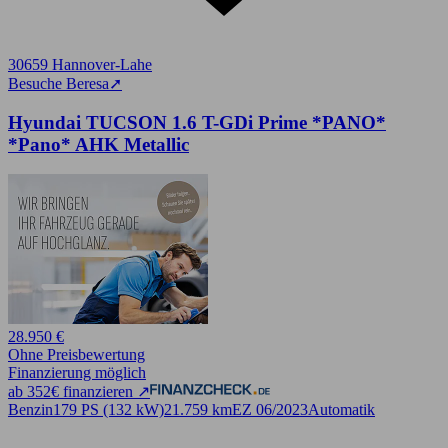
30659 Hannover-Lahe
Besuche Beresa
➚
Hyundai TUCSON 1.6 T-GDi Prime *PANO*
*Pano* AHK Metallic
28.950 €
Ohne Preisbewertung
Finanzierung möglich
ab 352€ finanzieren ↗
Benzin
179 PS (132 kW)
21.759 km
EZ 06/2023
Automatik