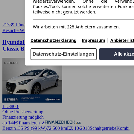
wiederzuverwenden. Ohne die Verwend
Cookies/Tools können solche erweiterten Funkti
teilweise nicht genutzt werden.
21339 Lüneburg
Wir arbeiten mit 228 Anbietern zusammen.
Besuche WELLER
➚
|
|
Datenschutzerklärung
Impressum
Anbieterlis
Hyundai Andere i40cw 1.6 GDI Classic *Allwetter*
Classic Blue
Datenschutz-Einstellungen
Alle akz
11.880 €
Ohne Preisbewertung
Finanzierung möglich
ab 144€ finanzieren ↗
Benzin
135 PS (99 kW)
72.500 km
EZ 10/2018
Schaltgetriebe
Kombi