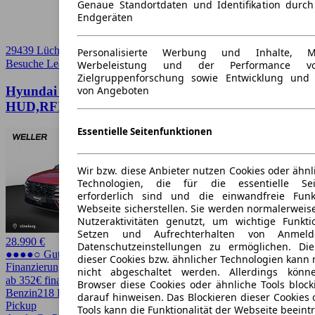
Genaue Standortdaten und Identifikation durc
Endgeräten
29439 Lüchow
Personalisierte Werbung und Inhalte, 
Besuche Leasingmarkt
➚
Werbeleistung und der Performance vo
Zielgruppenforschung sowie Entwicklung und
Hyundai TUCSON 1.6
von Angeboten
HUD,RFK,RegenS,LED,DAB,Pano,Keyless
Essentielle Seitenfunktionen
Wir bzw. diese Anbieter nutzen Cookies oder ähnl
Technologien, die für die essentielle Seit
erforderlich sind und die einwandfreie Funkt
Webseite sicherstellen. Sie werden normalerweise
Nutzeraktivitäten genutzt, um wichtige Funkt
Setzen und Aufrechterhalten von Anmeld
28.990 €
Datenschutzeinstellungen zu ermöglichen. D
●●●●○ Guter Preis
dieser Cookies bzw. ähnlicher Technologien kann
Finanzierung möglich
nicht abgeschaltet werden. Allerdings könn
ab 352€ finanzieren ↗
Browser diese Cookies oder ähnliche Tools block
Benzin
218 PS (160 kW)
15.002 km
EZ 12/2024
Automatik
SUV /
darauf hinweisen. Das Blockieren dieser Cookies 
Pickup
Tools kann die Funktionalität der Webseite beeint