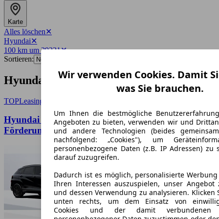
Karte
Alles löschen
✕
Hyundai
✕
100 km um 29221
✕
Sortieren:
Wir verwenden Cookies. Damit Si
Hyundai-Angebote in Celle
was Sie brauchen.
TOP
Leasing
Um Ihnen die bestmögliche Benutzererfahrun
Hyundai KONA Elektro Trend 150 kW *3000 EUR
Angeboten zu bieten, verwenden wir und Drittan
Förderung* el. Heckklappe*SOFORT
und andere Technologien (beides gemeinsa
nachfolgend: „Cookies"), um Geräteinfor
personenbezogene Daten (z.B. IP Adressen) zu 
darauf zuzugreifen.
Dadurch ist es möglich, personalisierte Werbun
Ihren Interessen auszuspielen, unser Angebot 
und dessen Verwendung zu analysieren. Klicken 
unten rechts, um dem Einsatz von einwillig
Cookies und der damit verbundenen V
personenbezogener Daten zuzustimmen oder den