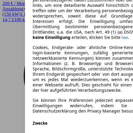
269 € / Monat
links, um eine detaillierte Auswahl hinsichtlich 
Anzahlung:
0,00 €
Laufzeit:
36 Monate
km/Jahr:
5.000
Elektro
204 PS
treffen oder um der Verarbeitung personenbezo
(150 kW)
1 km
EZ 08/2026
Automatik
SUV / Pickup
4 Türen
widersprechen, soweit diese auf Grundlage 
14,7 l/100 km (komb.)* · 0 g/km CO2* · CO2-Klasse A
Interessen erfolgt. Die Einwilligung umfa
Übermittlung bestimmter personenbezoge
Drittländer, u.a. die USA, nach Art. 49 (1) (a) DS
keine Einwilligung
erteilen, klicken Sie bitte
.
hier
Cookies, Endgeräte- oder ähnliche Online-Ken
login-basierte Kennungen, zufällig generier
netzwerkbasierte Kennungen) können zusamme
Informationen (z. B. Browsertyp und Browseri
Sprache, Bildschirmgröße, unterstützte Technolo
Ihrem Endgerät gespeichert oder von dort ausg
um es jedes Mal wiederzuerkennen, wenn es 
einer Webseite aufruft. Dies geschieht für eine
der hier aufgeführten Verarbeitungszwecke.
Sie können Ihre Präferenzen jederzeit anpasse
Einwilligungen widerrufen, indem Sie
Datenschutzerklärung den Privacy Manager besu
Zwecke