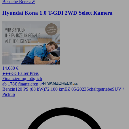
Besuche Beresa
➚
Hyundai Kona 1.0 T-GDI 2WD Select Kamera
14.680 €
●●●○○ Fairer Preis
Finanzierung möglich
ab 178€ finanzieren ↗
Benzin
120 PS (88 kW)
72.100 km
EZ 05/2023
Schaltgetriebe
SUV /
Pickup