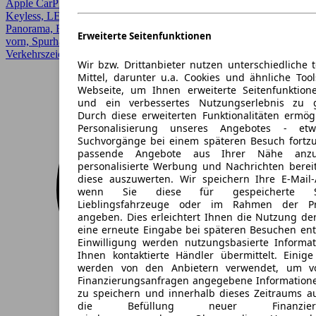
Apple CarPlay, CarPlay, Einparkhilfe, Fernlichtassistent, HUD,
Keyless, LED, LED Scheinwerfer, Lichtsensor, Lordosenstütze,
Panorama, Regensensor, Schiebedach, Sitzheizung, Sitzheizung
Erweiterte Seitenfunktionen
vorn, Spurhalteassistent, Totwinkel-Assistent,
Verkehrszeichenerkennung
Wir bzw. Drittanbieter nutzen unterschiedliche 
Mittel, darunter u.a. Cookies und ähnliche Too
Webseite, um Ihnen erweiterte Seitenfunktion
und ein verbessertes Nutzungserlebnis zu g
Durch diese erweiterten Funktionalitäten ermög
Personalisierung unseres Angebotes - e
Suchvorgänge bei einem späteren Besuch fortzu
passende Angebote aus Ihrer Nähe anzu
personalisierte Werbung und Nachrichten berei
diese auszuwerten. Wir speichern Ihre E-Mail-
wenn Sie diese für gespeicherte Suc
Lieblingsfahrzeuge oder im Rahmen der Pr
angeben. Dies erleichtert Ihnen die Nutzung de
eine erneute Eingabe bei späteren Besuchen entfä
Einwilligung werden nutzungsbasierte Informa
Ihnen kontaktierte Händler übermittelt. Einige
werden von den Anbietern verwendet, um v
Finanzierungsanfragen angegebene Informatione
zu speichern und innerhalb dieses Zeitraums a
die Befüllung neuer Finanzierun