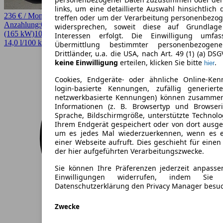
links, um eine detaillierte Auswahl hinsichtlich 
236 € / Monat
treffen oder um der Verarbeitung personenbezo
Anzahlung:
0,00 €
Laufzeit:
36 Monate
km/Jahr:
10.000
Elektro
224 PS
widersprechen, soweit diese auf Grundlage 
(165 kW)
10 km
EZ 08/2026
Automatik
SUV / Pickup
4 Türen
Interessen erfolgt. Die Einwilligung umfa
14,0 l/100 km (komb.)* · 0 g/km CO2* · CO2-Klasse A
Übermittlung bestimmter personenbezoge
Drittländer, u.a. die USA, nach Art. 49 (1) (a) DS
keine Einwilligung
erteilen, klicken Sie bitte
.
hier
Cookies, Endgeräte- oder ähnliche Online-Ken
login-basierte Kennungen, zufällig generier
netzwerkbasierte Kennungen) können zusamme
Informationen (z. B. Browsertyp und Browseri
Sprache, Bildschirmgröße, unterstützte Technolo
Ihrem Endgerät gespeichert oder von dort ausg
um es jedes Mal wiederzuerkennen, wenn es 
einer Webseite aufruft. Dies geschieht für eine
der hier aufgeführten Verarbeitungszwecke.
Sie können Ihre Präferenzen jederzeit anpasse
Einwilligungen widerrufen, indem Sie
Datenschutzerklärung den Privacy Manager besu
Zwecke