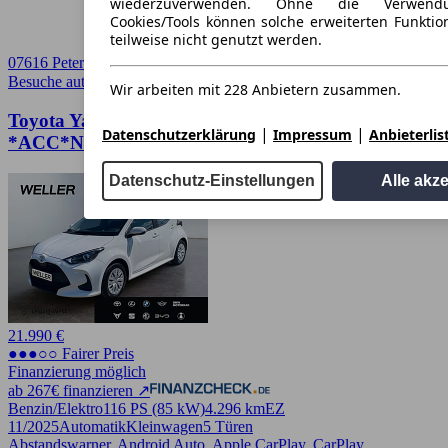
wiederzuverwenden. Ohne die Verwend
Cookies/Tools können solche erweiterten Funkti
teilweise nicht genutzt werden.
07616 Petersberg
Besuche autoscout24.de
➚
Wir arbeiten mit 228 Anbietern zusammen.
Toyota Yaris Hybrid 1.5 Business Edition
|
|
Datenschutzerklärung
Impressum
Anbieterlis
*ACC*Navi*SHZ*
Datenschutz-Einstellungen
Alle akz
21.990 €
●●●○○ Fairer Preis
Finanzierung möglich
ab 267€ finanzieren ↗
Benzin/Elektro
116 PS (85 kW)
4.296 km
EZ
11/2025
Automatik
Kleinwagen
5 Türen
Abstandswarner, Android Auto, Apple CarPlay, CarPlay,