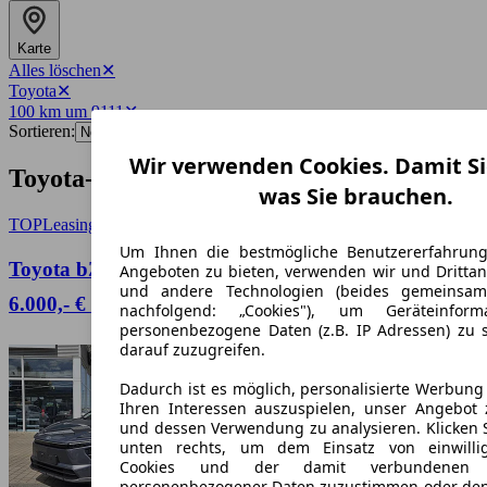
Karte
Alles löschen
✕
Toyota
✕
100 km um 9111
✕
Sortieren:
Wir verwenden Cookies. Damit Si
Toyota-Angebote in Chemnitz
was Sie brauchen.
TOP
Leasing
Um Ihnen die bestmögliche Benutzererfahrun
Toyota bZ4X Touring Teamplayer 4x2⚡⚡inkl.
Angeboten zu bieten, verwenden wir und Drittan
und andere Technologien (beides gemeinsa
6.000,- € BAFA Prämie als Anzahlung⚡⚡
nachfolgend: „Cookies"), um Geräteinfor
personenbezogene Daten (z.B. IP Adressen) zu 
darauf zuzugreifen.
Dadurch ist es möglich, personalisierte Werbun
Ihren Interessen auszuspielen, unser Angebot 
und dessen Verwendung zu analysieren. Klicken 
unten rechts, um dem Einsatz von einwillig
Cookies und der damit verbundenen V
personenbezogener Daten zuzustimmen oder den