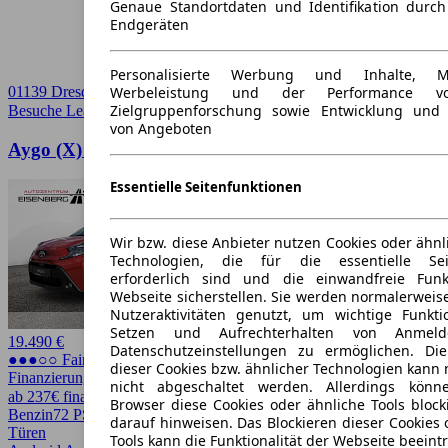
Genaue Standortdaten und Identifikation durc
Endgeräten
Personalisierte Werbung und Inhalte, 
Werbeleistung und der Performance vo
01139 Dresden
Zielgruppenforschung sowie Entwicklung und
Besuche Leasingmarkt
➚
von Angeboten
Aygo (X) Toyota Aygo X 1.0 Teamplayer
Essentielle Seitenfunktionen
Wir bzw. diese Anbieter nutzen Cookies oder ähnl
Technologien, die für die essentielle Seit
erforderlich sind und die einwandfreie Funkt
Webseite sicherstellen. Sie werden normalerweise
Nutzeraktivitäten genutzt, um wichtige Funkt
Setzen und Aufrechterhalten von Anmeld
19.490 €
Datenschutzeinstellungen zu ermöglichen. D
●●●○○ Fairer Preis
dieser Cookies bzw. ähnlicher Technologien kann
Finanzierung möglich
nicht abgeschaltet werden. Allerdings könn
ab 237€ finanzieren ↗
Browser diese Cookies oder ähnliche Tools block
Benzin
72 PS (53 kW)
4.500 km
EZ 08/2025
Automatik
Limousine
5
darauf hinweisen. Das Blockieren dieser Cookies 
Türen
Tools kann die Funktionalität der Webseite beeint