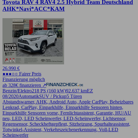
Toyota RAV 4 RAV4 2.5 Hybrid Team Deutschland
AHK*Navi*ACC*KAM
26.990 €
●●●○○ Fairer Preis
Finanzierung möglich
ab 328€ finanzieren ↗
Benzin/Elektro
218 PS (160 kW)
92.637 km
EZ
08/2020
Automatik
SUV / Pickup
5 Türen
Abstandswarner, AHK, Android Auto, Apple CarPlay, Beheizbares
Lenkrad, CarPlay, Einparkhilfe, Einparkhilfe Sensoren hinten,
Einparkhilfe Sensoren vorne, Fernlichtassistent, Garantie, HU/AU
neu, LED, LED Scheinwerfer, LED-Scheinwerfer, Lichtsensor,
Regensensor, Scheckheftgepflegt, Sitzheizung, Spurhalteassistent,
Totwinkel-Assistent, Verkehrszeichenerkennung, Voll-LED
Scheinwerfer