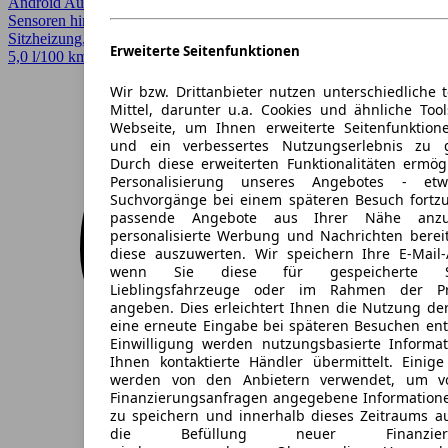
Android Auto, Apple CarPlay, CarPlay, Einparkhilfe, Einparkhilfe
Sensoren hinten, Fernlichtassistent, LED, Scheckheftgepflegt,
Sitzheizung, Spurhalteassistent, Verkehrszeichenerkennung
Erweiterte Seitenfunktionen
5,0 l/100 km (komb.)* · CO2-Klasse C
Wir bzw. Drittanbieter nutzen unterschiedliche 
Mittel, darunter u.a. Cookies und ähnliche Too
Webseite, um Ihnen erweiterte Seitenfunktion
und ein verbessertes Nutzungserlebnis zu g
Durch diese erweiterten Funktionalitäten ermög
Personalisierung unseres Angebotes - e
Suchvorgänge bei einem späteren Besuch fortzu
passende Angebote aus Ihrer Nähe anzu
personalisierte Werbung und Nachrichten berei
diese auszuwerten. Wir speichern Ihre E-Mail-
wenn Sie diese für gespeicherte Suc
Lieblingsfahrzeuge oder im Rahmen der Pr
angeben. Dies erleichtert Ihnen die Nutzung de
eine erneute Eingabe bei späteren Besuchen entfä
Einwilligung werden nutzungsbasierte Informa
Ihnen kontaktierte Händler übermittelt. Einige
werden von den Anbietern verwendet, um v
Finanzierungsanfragen angegebene Informatione
zu speichern und innerhalb dieses Zeitraums a
die Befüllung neuer Finanzierun