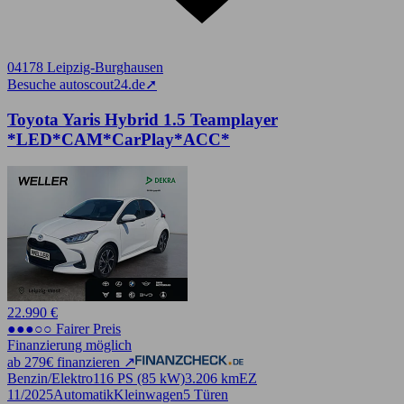
04178 Leipzig-Burghausen
Besuche autoscout24.de
➚
Toyota Yaris Hybrid 1.5 Teamplayer
*LED*CAM*CarPlay*ACC*
22.990 €
●●●○○ Fairer Preis
Finanzierung möglich
ab 279€ finanzieren ↗
Benzin/Elektro
116 PS (85 kW)
3.206 km
EZ
11/2025
Automatik
Kleinwagen
5 Türen