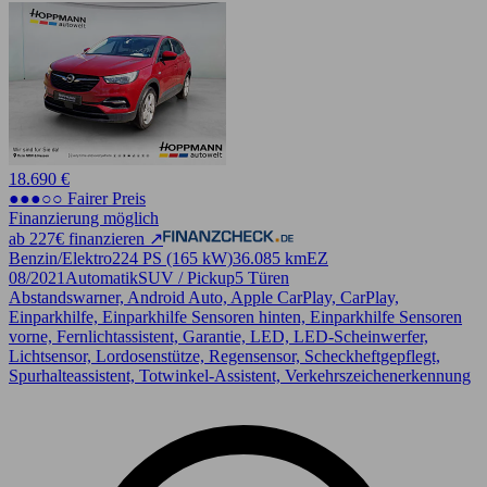
18.690 €
●●●○○ Fairer Preis
Finanzierung möglich
ab 227€ finanzieren ↗
Benzin/Elektro
224 PS (165 kW)
36.085 km
EZ
08/2021
Automatik
SUV / Pickup
5 Türen
Abstandswarner, Android Auto, Apple CarPlay, CarPlay,
Einparkhilfe, Einparkhilfe Sensoren hinten, Einparkhilfe Sensoren
vorne, Fernlichtassistent, Garantie, LED, LED-Scheinwerfer,
Lichtsensor, Lordosenstütze, Regensensor, Scheckheftgepflegt,
Spurhalteassistent, Totwinkel-Assistent, Verkehrszeichenerkennung