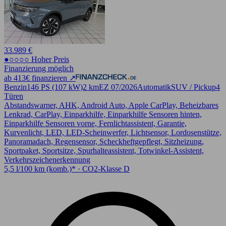
33.989 €
●○○○○ Hoher Preis
Finanzierung möglich
ab 413€ finanzieren ↗
Benzin
146 PS (107 kW)
2 km
EZ 07/2026
Automatik
SUV / Pickup
4
Türen
Abstandswarner, AHK, Android Auto, Apple CarPlay, Beheizbares
Lenkrad, CarPlay, Einparkhilfe, Einparkhilfe Sensoren hinten,
Einparkhilfe Sensoren vorne, Fernlichtassistent, Garantie,
Kurvenlicht, LED, LED-Scheinwerfer, Lichtsensor, Lordosenstütze,
Panoramadach, Regensensor, Scheckheftgepflegt, Sitzheizung,
Sportpaket, Sportsitze, Spurhalteassistent, Totwinkel-Assistent,
Verkehrszeichenerkennung
5,5 l/100 km (komb.)* · CO2-Klasse D