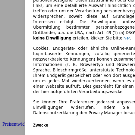
links, um eine detaillierte Auswahl hinsichtlich 
treffen oder um der Verarbeitung personenbezo
widersprechen, soweit diese auf Grundlage 
Interessen erfolgt. Die Einwilligung umfa
Übermittlung bestimmter personenbezoge
Drittländer, u.a. die USA, nach Art. 49 (1) (a) DS
keine Einwilligung
erteilen, klicken Sie bitte
.
hier
Cookies, Endgeräte- oder ähnliche Online-Ken
login-basierte Kennungen, zufällig generier
netzwerkbasierte Kennungen) können zusamme
Informationen (z. B. Browsertyp und Browseri
Sprache, Bildschirmgröße, unterstützte Technolo
Ihrem Endgerät gespeichert oder von dort ausg
um es jedes Mal wiederzuerkennen, wenn es 
einer Webseite aufruft. Dies geschieht für eine
der hier aufgeführten Verarbeitungszwecke.
Sie können Ihre Präferenzen jederzeit anpasse
Einwilligungen widerrufen, indem Sie
Datenschutzerklärung den Privacy Manager besu
Preisentwicklung
Zwecke