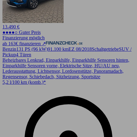
13.490 €
●●●●○ Guter Preis
Finanzierung möglich
ab 163€ finanzieren ↗
Benzin
131 PS (96 kW)
91.100 km
EZ 08/2018
Schaltgetriebe
SUV /
Pickup
4 Türen
Beheizbares Lenkrad, Einparkhilfe, Einparkhilfe Sensoren hinten,
Einparkhilfe Sensoren vorne, Elektrische Sitze, HU/AU neu,
Lederausstattung, Lichtsensor, Lordosenstütze, Panoramadach,
Regensensor, Schiebedach, Sitzheizung, Sportsitze
5,2 l/100 km (komb.)*