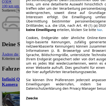
Q30
✕
links, um eine detaillierte Auswahl hinsichtlich 
100 km um 79098
✕
treffen oder um der Verarbeitung personenbezo
Sortieren:
widersprechen, soweit diese auf Grundlage 
Interessen erfolgt. Die Einwilligung umfa
Übermittlung bestimmter personenbezoge
Drittländer, u.a. die USA, nach Art. 49 (1) (a) DS
keine Einwilligung
erteilen, klicken Sie bitte
.
hier
Cookies, Endgeräte- oder ähnliche Online-Ken
login-basierte Kennungen, zufällig generier
Deine Suche ergab keine Treffer.
netzwerkbasierte Kennungen) können zusamme
Informationen (z. B. Browsertyp und Browseri
Ändere die Filter
- Benutze einen größeren Umkreis, weniger
Sprache, Bildschirmgröße, unterstützte Technolo
Kriterien oder entferne seltene Merkmale.
Ihrem Endgerät gespeichert oder von dort ausg
um es jedes Mal wiederzuerkennen, wenn es 
einer Webseite aufruft. Dies geschieht für eine
Fahrzeuge ähnlich zur Suche:
der hier aufgeführten Verarbeitungszwecke.
Infiniti Q30 2.0t DCT AWD Sport Bose 360 Grad
Sie können Ihre Präferenzen jederzeit anpasse
Kamera
Einwilligungen widerrufen, indem Sie
Datenschutzerklärung den Privacy Manager besu
Zwecke