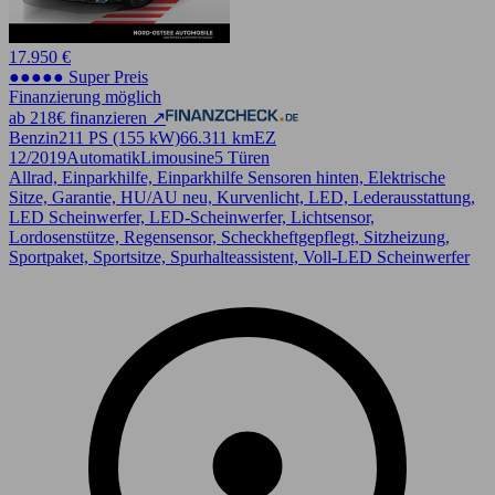
17.950 €
●●●●● Super Preis
Finanzierung möglich
ab 218€ finanzieren ↗
Benzin
211 PS (155 kW)
66.311 km
EZ
12/2019
Automatik
Limousine
5 Türen
Allrad, Einparkhilfe, Einparkhilfe Sensoren hinten, Elektrische
Sitze, Garantie, HU/AU neu, Kurvenlicht, LED, Lederausstattung,
LED Scheinwerfer, LED-Scheinwerfer, Lichtsensor,
Lordosenstütze, Regensensor, Scheckheftgepflegt, Sitzheizung,
Sportpaket, Sportsitze, Spurhalteassistent, Voll-LED Scheinwerfer