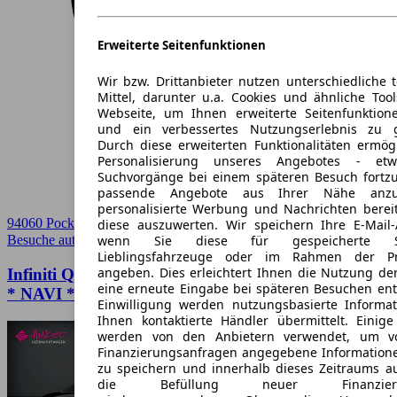
Erweiterte Seitenfunktionen
Wir bzw. Drittanbieter nutzen unterschiedliche 
Mittel, darunter u.a. Cookies und ähnliche Too
Webseite, um Ihnen erweiterte Seitenfunktion
und ein verbessertes Nutzungserlebnis zu g
Durch diese erweiterten Funktionalitäten ermög
Personalisierung unseres Angebotes - e
Suchvorgänge bei einem späteren Besuch fortzu
passende Angebote aus Ihrer Nähe anzu
personalisierte Werbung und Nachrichten berei
94060 Pocking
diese auszuwerten. Wir speichern Ihre E-Mail-
wenn Sie diese für gespeicherte Suc
Besuche autoscout24.de
➚
Lieblingsfahrzeuge oder im Rahmen der Pr
angeben. Dies erleichtert Ihnen die Nutzung de
Infiniti Q30 PREMIUM 122 PS ( * SITZHEIZUNG
eine erneute Eingabe bei späteren Besuchen entfä
* NAVI * )
Einwilligung werden nutzungsbasierte Informa
Ihnen kontaktierte Händler übermittelt. Einige
werden von den Anbietern verwendet, um v
Finanzierungsanfragen angegebene Informatione
zu speichern und innerhalb dieses Zeitraums a
die Befüllung neuer Finanzierun