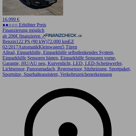
16.999 €
●●○○○ Erhöhter Preis
Finanzierung möglich
ab 206€ finanzieren ↗
Benzin
122 PS (90 kW)
72.000 km
EZ
02/2017
Automatik
Kleinwagen
5 Türen
Allrad, Einparkhilfe, Einparkhilfe selbstlenkendes System,
Einparkhilfe Sensoren hinten, Einparkhilfe Sensoren vorne,
Garantie, HU/AU neu, Kurvenlicht, LED, LED-Scheinwerfer,
Lichtsensor, Panoramadach, Regensensor, Sitzheizung, Sportpaket,
Sportsitze, Spurhalteassistent, Verkehrszeichenerkennung