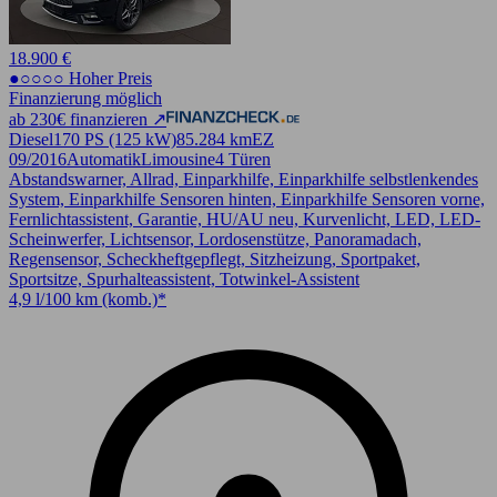
18.900 €
●○○○○ Hoher Preis
Finanzierung möglich
ab 230€ finanzieren ↗
Diesel
170 PS (125 kW)
85.284 km
EZ
09/2016
Automatik
Limousine
4 Türen
Abstandswarner, Allrad, Einparkhilfe, Einparkhilfe selbstlenkendes
System, Einparkhilfe Sensoren hinten, Einparkhilfe Sensoren vorne,
Fernlichtassistent, Garantie, HU/AU neu, Kurvenlicht, LED, LED-
Scheinwerfer, Lichtsensor, Lordosenstütze, Panoramadach,
Regensensor, Scheckheftgepflegt, Sitzheizung, Sportpaket,
Sportsitze, Spurhalteassistent, Totwinkel-Assistent
4,9 l/100 km (komb.)*