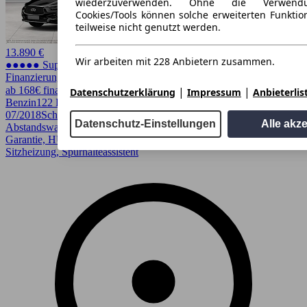
wiederzuverwenden. Ohne die Verwend
Cookies/Tools können solche erweiterten Funkti
teilweise nicht genutzt werden.
13.890 €
Wir arbeiten mit 228 Anbietern zusammen.
●●●●● Super Preis
Finanzierung möglich
|
|
ab 168€ finanzieren ↗
Datenschutzerklärung
Impressum
Anbieterlis
Benzin
122 PS (90 kW)
121.890 km
EZ
07/2018
Schaltgetriebe
Limousine
4 Türen
Datenschutz-Einstellungen
Alle akz
Abstandswarner, Einparkhilfe, Einparkhilfe Sensoren hinten,
Garantie, HU/AU neu, LED, Lordosenstütze, Regensensor,
Sitzheizung, Spurhalteassistent