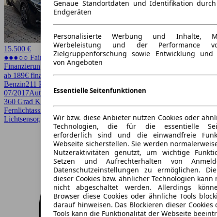
Genaue Standortdaten und Identifikation durc
Endgeräten
Personalisierte Werbung und Inhalte, 
Werbeleistung und der Performance vo
15.500 €
Zielgruppenforschung sowie Entwicklung und
●●●○○ Fairer Preis
von Angeboten
Finanzierung möglich
ab 189€ finanzieren ↗
Benzin
211 PS (155 kW)
94.000 km
EZ
Essentielle Seitenfunktionen
07/2017
Automatik
Limousine
5 Türen
360 Grad Kamera, Einparkhilfe, Einparkhilfe Sensoren hinten,
Fernlichtassistent, Kurvenlicht, LED, LED-Scheinwerfer,
Wir bzw. diese Anbieter nutzen Cookies oder ähnl
Lichtsensor, Regensensor, Sitzheizung, Sportsitze, Spurhalteassistent
Technologien, die für die essentielle Seit
erforderlich sind und die einwandfreie Funkt
Webseite sicherstellen. Sie werden normalerweise
Nutzeraktivitäten genutzt, um wichtige Funkt
Setzen und Aufrechterhalten von Anmeld
Datenschutzeinstellungen zu ermöglichen. D
dieser Cookies bzw. ähnlicher Technologien kann
nicht abgeschaltet werden. Allerdings könn
Browser diese Cookies oder ähnliche Tools block
darauf hinweisen. Das Blockieren dieser Cookies 
Tools kann die Funktionalität der Webseite beeint