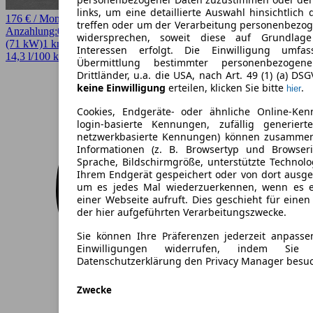
links, um eine detaillierte Auswahl hinsichtlich 
176 € / Monat
treffen oder um der Verarbeitung personenbezo
Anzahlung:
0,00 €
Laufzeit:
48 Monate
km/Jahr:
5.000
Elektro
97 PS
widersprechen, soweit diese auf Grundlage 
(71 kW)
1 km
EZ 08/2026
Automatik
Kleinwagen
4 Türen
Interessen erfolgt. Die Einwilligung umfa
14,3 l/100 km (komb.)* · 0 g/km CO2* · CO2-Klasse A
Übermittlung bestimmter personenbezoge
Drittländer, u.a. die USA, nach Art. 49 (1) (a) DS
keine Einwilligung
erteilen, klicken Sie bitte
.
hier
Cookies, Endgeräte- oder ähnliche Online-Ken
login-basierte Kennungen, zufällig generier
netzwerkbasierte Kennungen) können zusamme
Informationen (z. B. Browsertyp und Browseri
Sprache, Bildschirmgröße, unterstützte Technolo
Ihrem Endgerät gespeichert oder von dort ausg
um es jedes Mal wiederzuerkennen, wenn es 
einer Webseite aufruft. Dies geschieht für eine
der hier aufgeführten Verarbeitungszwecke.
Sie können Ihre Präferenzen jederzeit anpasse
Einwilligungen widerrufen, indem Sie
Datenschutzerklärung den Privacy Manager besu
Zwecke