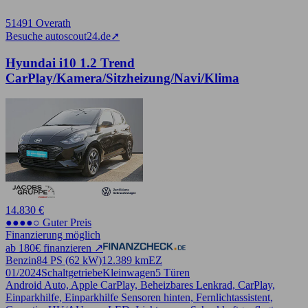
51491 Overath
Besuche autoscout24.de
➚
Hyundai i10 1.2 Trend
CarPlay/Kamera/Sitzheizung/Navi/Klima
14.830 €
●●●●○ Guter Preis
Finanzierung möglich
ab 180€ finanzieren ↗
Benzin
84 PS (62 kW)
12.389 km
EZ
01/2024
Schaltgetriebe
Kleinwagen
5 Türen
Android Auto, Apple CarPlay, Beheizbares Lenkrad, CarPlay,
Einparkhilfe, Einparkhilfe Sensoren hinten, Fernlichtassistent,