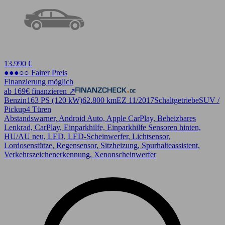
13.990 €
●●●○○ Fairer Preis
Finanzierung möglich
ab 169€ finanzieren ↗
Benzin
163 PS (120 kW)
62.800 km
EZ 11/2017
Schaltgetriebe
SUV /
Pickup
4 Türen
Abstandswarner, Android Auto, Apple CarPlay, Beheizbares
Lenkrad, CarPlay, Einparkhilfe, Einparkhilfe Sensoren hinten,
HU/AU neu, LED, LED-Scheinwerfer, Lichtsensor,
Lordosenstütze, Regensensor, Sitzheizung, Spurhalteassistent,
Verkehrszeichenerkennung, Xenonscheinwerfer