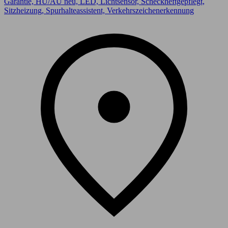
Garantie, HU/AU neu, LED, Lichtsensor, Scheckheftgepflegt,
Sitzheizung, Spurhalteassistent, Verkehrszeichenerkennung