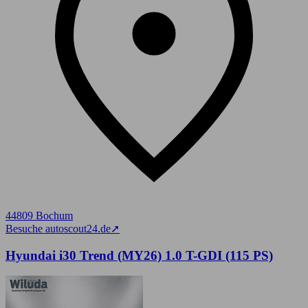
44809 Bochum
Besuche autoscout24.de
➚
Hyundai i30 Trend (MY26) 1.0 T-GDI (115 PS)