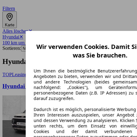
Filtern
Karte
Alles löschen
✕
Hyundai
✕
100 km um 41061
✕
Wir verwenden Cookies. Damit Si
Sortieren:
was Sie brauchen.
Hyundai-Angebote in Mönchengladbach
Um Ihnen die bestmögliche Benutzererfahrun
TOP
Leasing
Angeboten zu bieten, verwenden wir und Drittan
und andere Technologien (beides gemeinsa
Hyundai INSTER (AX1)
nachfolgend: „Cookies"), um Geräteinfor
personenbezogene Daten (z.B. IP Adressen) zu 
darauf zuzugreifen.
Dadurch ist es möglich, personalisierte Werbun
Ihren Interessen auszuspielen, unser Angebot 
und dessen Verwendung zu analysieren. Klicken 
unten rechts, um dem Einsatz von einwillig
Cookies und der damit verbundenen V
personenbezogener Daten zuzustimmen oder den