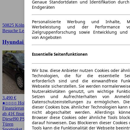
Genaue Standortdaten und Identifikation durc
Endgeräten
Personalisierte Werbung und Inhalte, 
50825 Köln
Werbeleistung und der Performance vo
Besuche Leasingmarkt
➚
Zielgruppenforschung sowie Entwicklung und
von Angeboten
Hyundai i30 cw Classic / KLIMA *
Essentielle Seitenfunktionen
Wir bzw. diese Anbieter nutzen Cookies oder ähnl
Technologien, die für die essentielle Seit
erforderlich sind und die einwandfreie Funkt
Webseite sicherstellen. Sie werden normalerweise
Nutzeraktivitäten genutzt, um wichtige Funkt
Setzen und Aufrechterhalten von Anmeld
3.490 €
Datenschutzeinstellungen zu ermöglichen. D
●○○○○ Hoher Preis
dieser Cookies bzw. ähnlicher Technologien kann
Finanzierung möglich
nicht abgeschaltet werden. Allerdings könn
ab 41€ finanzieren ↗
Browser diese Cookies oder ähnliche Tools block
Diesel
90 PS (66 kW)
225.000 km
EZ 09/2013
Schaltgetriebe
Kombi
4
darauf hinweisen. Das Blockieren dieser Cookies 
Türen
Tools kann die Funktionalität der Webseite beeint
Sportpaket