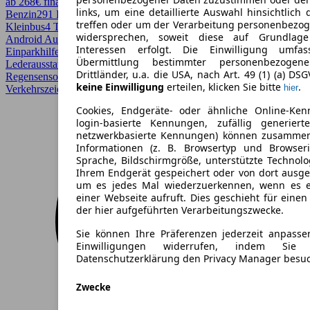
ab 268€ finanzieren ↗
links, um eine detaillierte Auswahl hinsichtlich 
Benzin
291 PS (214 kW)
148.696 km
EZ 06/2017
Automatik
Van /
treffen oder um der Verarbeitung personenbezo
Kleinbus
4 Türen
widersprechen, soweit diese auf Grundlage 
Android Auto, Apple CarPlay, Beheizbares Lenkrad, CarPlay,
Interessen erfolgt. Die Einwilligung umfa
Einparkhilfe, Einparkhilfe Sensoren hinten, Elektrische Sitze, LED,
Übermittlung bestimmter personenbezoge
Lederausstattung, LED-Scheinwerfer, Lichtsensor, Lordosenstütze,
Drittländer, u.a. die USA, nach Art. 49 (1) (a) DS
Regensensor, Scheckheftgepflegt, Sitzheizung, Totwinkel-Assistent,
keine Einwilligung
erteilen, klicken Sie bitte
.
hier
Verkehrszeichenerkennung
Cookies, Endgeräte- oder ähnliche Online-Ken
login-basierte Kennungen, zufällig generier
netzwerkbasierte Kennungen) können zusamme
Informationen (z. B. Browsertyp und Browseri
Sprache, Bildschirmgröße, unterstützte Technolo
Ihrem Endgerät gespeichert oder von dort ausg
um es jedes Mal wiederzuerkennen, wenn es 
einer Webseite aufruft. Dies geschieht für eine
der hier aufgeführten Verarbeitungszwecke.
Sie können Ihre Präferenzen jederzeit anpasse
Einwilligungen widerrufen, indem Sie
Datenschutzerklärung den Privacy Manager besu
Zwecke