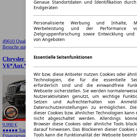
Genaue Standortdaten und Identifikation durc
Endgeräten
Personalisierte Werbung und Inhalte, 
Werbeleistung und der Performance vo
Zielgruppenforschung sowie Entwicklung und
von Angeboten
49610 Quakenbrueck
Besuche autoscout24.de
➚
Essentielle Seitenfunktionen
Chrysler 300C 3.0 CRD
V6*Aut.*Leder*Schiebedach*Navi*PDC*
Wir bzw. diese Anbieter nutzen Cookies oder ähnl
Technologien, die für die essentielle Seit
erforderlich sind und die einwandfreie Funkt
Webseite sicherstellen. Sie werden normalerweise
Nutzeraktivitäten genutzt, um wichtige Funkt
Setzen und Aufrechterhalten von Anmeld
Datenschutzeinstellungen zu ermöglichen. D
dieser Cookies bzw. ähnlicher Technologien kann
nicht abgeschaltet werden. Allerdings könn
Browser diese Cookies oder ähnliche Tools block
9.990 €
darauf hinweisen. Das Blockieren dieser Cookies 
●●●●● Super Preis
Tools kann die Funktionalität der Webseite beeint
Finanzierung möglich