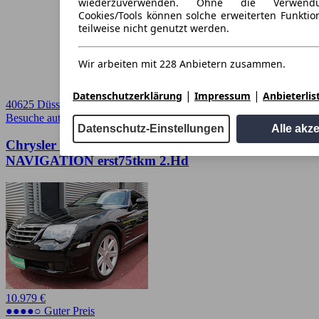
wiederzuverwenden. Ohne die Verwend
Cookies/Tools können solche erweiterten Funkti
teilweise nicht genutzt werden.
Wir arbeiten mit 228 Anbietern zusammen.
|
|
Datenschutzerklärung
Impressum
Anbieterlis
40625 Düsseldorf
Besuche autoscout24.de
➚
Datenschutz-Einstellungen
Alle akz
Chrysler Crossfire CROSSFIRE COUPE KLIMA
NAVIGATION erst75tkm 2.Hd
10.979 €
●●●●○ Guter Preis