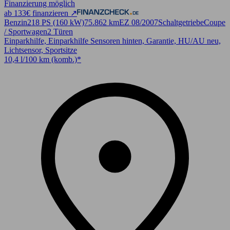
Finanzierung möglich
ab 133€ finanzieren ↗
Benzin
218 PS (160 kW)
75.862 km
EZ 08/2007
Schaltgetriebe
Coupe
/ Sportwagen
2 Türen
Einparkhilfe, Einparkhilfe Sensoren hinten, Garantie, HU/AU neu,
Lichtsensor, Sportsitze
10,4 l/100 km (komb.)*