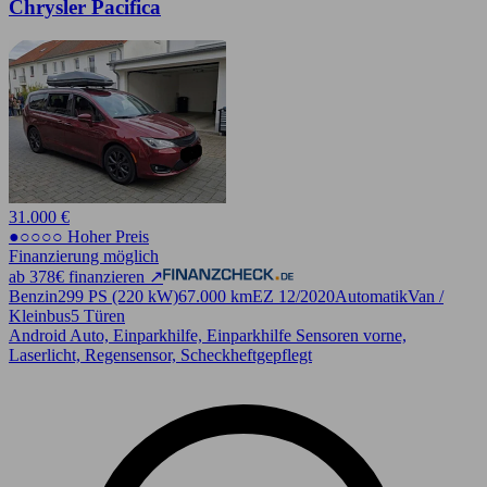
Chrysler Pacifica
31.000 €
●○○○○ Hoher Preis
Finanzierung möglich
ab 378€ finanzieren ↗
Benzin
299 PS (220 kW)
67.000 km
EZ 12/2020
Automatik
Van /
Kleinbus
5 Türen
Android Auto, Einparkhilfe, Einparkhilfe Sensoren vorne,
Laserlicht, Regensensor, Scheckheftgepflegt