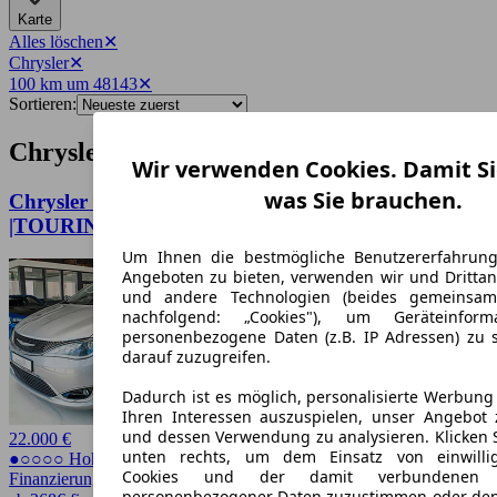
Karte
Alles löschen
✕
Chrysler
✕
100 km um 48143
✕
Sortieren:
Chrysler-Angebote in Münster
Wir verwenden Cookies. Damit Si
was Sie brauchen.
Chrysler Pacifica 3,6 8-SITZER | FAMILIENVAN
|TOURING L
Um Ihnen die bestmögliche Benutzererfahrun
Angeboten zu bieten, verwenden wir und Drittan
und andere Technologien (beides gemeinsa
nachfolgend: „Cookies"), um Geräteinfor
personenbezogene Daten (z.B. IP Adressen) zu 
darauf zuzugreifen.
Dadurch ist es möglich, personalisierte Werbun
Ihren Interessen auszuspielen, unser Angebot 
und dessen Verwendung zu analysieren. Klicken 
22.000 €
unten rechts, um dem Einsatz von einwillig
●○○○○ Hoher Preis
Cookies und der damit verbundenen V
Finanzierung möglich
personenbezogener Daten zuzustimmen oder den