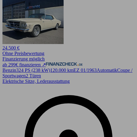
24.500 €
Ohne Preisbewertung
Finanzierung möglich
ab 299€ finanzieren ↗
Benzin
324 PS (238 kW)
120.000 km
EZ 01/1963
Automatik
Coupe /
Sportwagen
2 Türen
Elektrische Sitze, Lederausstattung