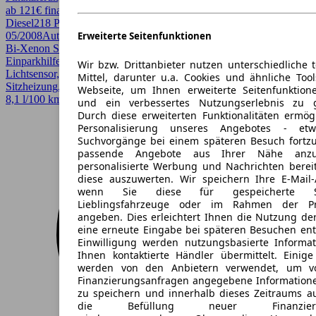
ab 121€ finanzieren ↗
Diesel
218 PS (160 kW)
149.857 km
EZ
05/2008
Automatik
Limousine
4 Türen
Erweiterte Seitenfunktionen
Bi-Xenon Scheinwerfer, Einparkhilfe, Einparkhilfe Sensoren hinten,
Einparkhilfe Sensoren vorne, Elektrische Sitze, Lederausstattung,
Wir bzw. Drittanbieter nutzen unterschiedliche 
Lichtsensor, Lordosenstütze, Regensensor, Schiebedach,
Mittel, darunter u.a. Cookies und ähnliche Too
Sitzheizung, Sportpaket
Webseite, um Ihnen erweiterte Seitenfunktion
8,1 l/100 km (komb.)*
und ein verbessertes Nutzungserlebnis zu g
Durch diese erweiterten Funktionalitäten ermög
Personalisierung unseres Angebotes - e
Suchvorgänge bei einem späteren Besuch fortzu
passende Angebote aus Ihrer Nähe anzu
personalisierte Werbung und Nachrichten berei
diese auszuwerten. Wir speichern Ihre E-Mail-
wenn Sie diese für gespeicherte Suc
Lieblingsfahrzeuge oder im Rahmen der Pr
angeben. Dies erleichtert Ihnen die Nutzung de
eine erneute Eingabe bei späteren Besuchen entfä
Einwilligung werden nutzungsbasierte Informa
Ihnen kontaktierte Händler übermittelt. Einige
werden von den Anbietern verwendet, um v
Finanzierungsanfragen angegebene Informatione
zu speichern und innerhalb dieses Zeitraums a
die Befüllung neuer Finanzierun