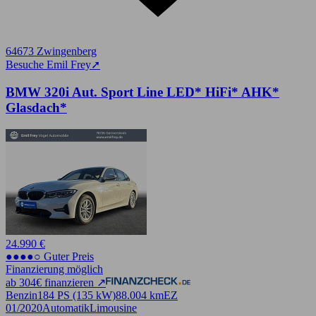
64673 Zwingenberg
Besuche Emil Frey
➚
BMW 320i Aut. Sport Line LED* HiFi* AHK*
Glasdach*
24.990 €
●●●●○ Guter Preis
Finanzierung möglich
ab 304€ finanzieren ↗
Benzin
184 PS (135 kW)
88.004 km
EZ
01/2020
Automatik
Limousine