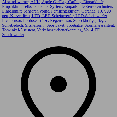
Abstandswarner, AHK, Apple CarPlay, CarPlay, Einparkhilfe,
Einparkhilfe selbstlenkendes System, Einparkhilfe Sensoren hinten,
Einparkhilfe Sensoren vorne, Fernlichtassistent, Garantie, HU/AU
neu, Kurvenlicht, LED, LED Scheinwerfer, LED-Scheinwerfer,
Lichtsensor, Lordosenstütze, Regensensor, Scheckheftgepflegt,
Schiebedach, Sitzheizung, Sportpaket, Sportsitze, Spurhalteassistent,
Totwinkel-Assistent, Verkehrszeichenerkennung, Voll-LED
Scheinwerfer