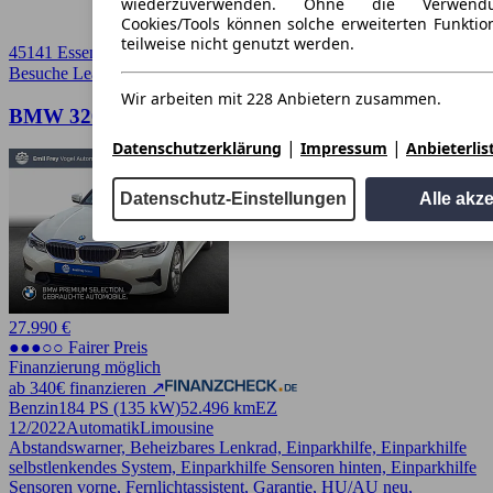
wiederzuverwenden. Ohne die Verwend
Cookies/Tools können solche erweiterten Funkti
teilweise nicht genutzt werden.
45141 Essen
Besuche Leasingmarkt
➚
Wir arbeiten mit 228 Anbietern zusammen.
BMW 320i Aut. Sport Line Laserlicht* HiFi* SHZ*
|
|
Datenschutzerklärung
Impressum
Anbieterlis
Datenschutz-Einstellungen
Alle akz
27.990 €
●●●○○ Fairer Preis
Finanzierung möglich
ab 340€ finanzieren ↗
Benzin
184 PS (135 kW)
52.496 km
EZ
12/2022
Automatik
Limousine
Abstandswarner, Beheizbares Lenkrad, Einparkhilfe, Einparkhilfe
selbstlenkendes System, Einparkhilfe Sensoren hinten, Einparkhilfe
Sensoren vorne, Fernlichtassistent, Garantie, HU/AU neu,