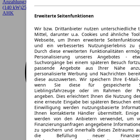
Anzahlung:
0,00 €
Laufzeit:
42 Monate
km/Jahr:
10.000
Diesel
190 PS
(140 kW)
25.037 km
EZ 10/2025
Automatik
Limousine
4 Türen
AHK
Erweiterte Seitenfunktionen
Wir bzw. Drittanbieter nutzen unterschiedliche 
Mittel, darunter u.a. Cookies und ähnliche Too
Webseite, um Ihnen erweiterte Seitenfunktion
und ein verbessertes Nutzungserlebnis zu g
Durch diese erweiterten Funktionalitäten ermög
Personalisierung unseres Angebotes - e
Suchvorgänge bei einem späteren Besuch fortzu
passende Angebote aus Ihrer Nähe anzu
personalisierte Werbung und Nachrichten berei
diese auszuwerten. Wir speichern Ihre E-Mail-
wenn Sie diese für gespeicherte Suc
Lieblingsfahrzeuge oder im Rahmen der Pr
angeben. Dies erleichtert Ihnen die Nutzung de
eine erneute Eingabe bei späteren Besuchen entfä
Einwilligung werden nutzungsbasierte Informa
Ihnen kontaktierte Händler übermittelt. Einige
werden von den Anbietern verwendet, um v
Finanzierungsanfragen angegebene Informatione
zu speichern und innerhalb dieses Zeitraums a
die Befüllung neuer Finanzierun