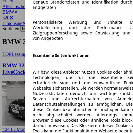
Filtern
Genaue Standortdaten und Identifikation durc
Alles löschen
✕
Endgeräten
BMW
✕
320
✕
Personalisierte Werbung und Inhalte, 
Limousine
✕
Werbeleistung und der Performance vo
Sortieren:
Zielgruppenforschung sowie Entwicklung und
von Angeboten
BMW 320 Limousine Angebote
TOP
Leasing
Essentielle Seitenfunktionen
BMW 320 d Limousine M Sport AHK
LiveCockpitProf HiFi
Wir bzw. diese Anbieter nutzen Cookies oder ähnl
Technologien, die für die essentielle Seit
erforderlich sind und die einwandfreie Funkt
Webseite sicherstellen. Sie werden normalerweise
Nutzeraktivitäten genutzt, um wichtige Funkt
Setzen und Aufrechterhalten von Anmeld
Datenschutzeinstellungen zu ermöglichen. D
dieser Cookies bzw. ähnlicher Technologien kann
nicht abgeschaltet werden. Allerdings könn
Browser diese Cookies oder ähnliche Tools block
darauf hinweisen. Das Blockieren dieser Cookies 
404 € / Monat
Tools kann die Funktionalität der Webseite beeint