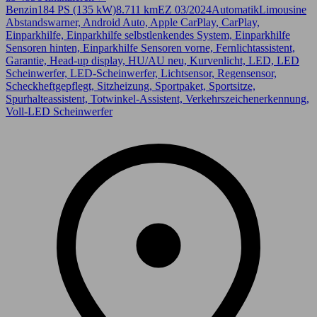
Benzin
184 PS (135 kW)
8.711 km
EZ 03/2024
Automatik
Limousine
Abstandswarner, Android Auto, Apple CarPlay, CarPlay,
Einparkhilfe, Einparkhilfe selbstlenkendes System, Einparkhilfe
Sensoren hinten, Einparkhilfe Sensoren vorne, Fernlichtassistent,
Garantie, Head-up display, HU/AU neu, Kurvenlicht, LED, LED
Scheinwerfer, LED-Scheinwerfer, Lichtsensor, Regensensor,
Scheckheftgepflegt, Sitzheizung, Sportpaket, Sportsitze,
Spurhalteassistent, Totwinkel-Assistent, Verkehrszeichenerkennung,
Voll-LED Scheinwerfer