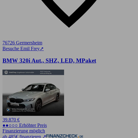
76726 Germersheim
Besuche Emil Frey
➚
BMW 320i Aut., SHZ, LED, MPaket
39.870 €
●●○○○ Erhöhter Preis
Finanzierung möglich
ab 485€ finanzieren ↗