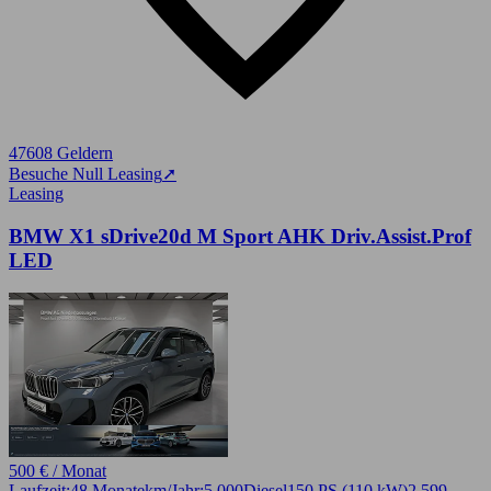
47608 Geldern
Besuche Null Leasing
➚
Leasing
BMW X1 sDrive20d M Sport AHK Driv.Assist.Prof
LED
500 € / Monat
Laufzeit:
48 Monate
km/Jahr:
5.000
Diesel
150 PS (110 kW)
2.599