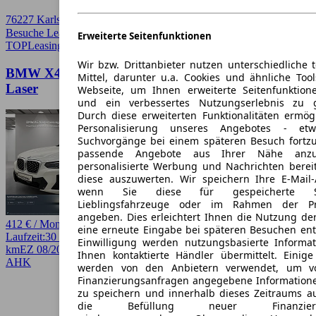
76227 Karlsruhe
Besuche Leasingmarkt
➚
Erweiterte Seitenfunktionen
TOP
Leasing
Wir bzw. Drittanbieter nutzen unterschiedliche 
BMW X4 xDrive30i M Sport AHK LiveCockpitProf
Mittel, darunter u.a. Cookies und ähnliche Too
Laser
Webseite, um Ihnen erweiterte Seitenfunktion
und ein verbessertes Nutzungserlebnis zu g
Durch diese erweiterten Funktionalitäten ermög
Personalisierung unseres Angebotes - e
Suchvorgänge bei einem späteren Besuch fortzu
passende Angebote aus Ihrer Nähe anzu
personalisierte Werbung und Nachrichten berei
diese auszuwerten. Wir speichern Ihre E-Mail-
wenn Sie diese für gespeicherte Suc
Lieblingsfahrzeuge oder im Rahmen der Pr
angeben. Dies erleichtert Ihnen die Nutzung de
412 € / Monat
eine erneute Eingabe bei späteren Besuchen entfä
Laufzeit:
30 Monate
km/Jahr:
5.000
Benzin
252 PS (185 kW)
24.090
Einwilligung werden nutzungsbasierte Informa
km
EZ 08/2025
Automatik
SUV / Pickup
4 Türen
Ihnen kontaktierte Händler übermittelt. Einige
AHK
werden von den Anbietern verwendet, um v
Finanzierungsanfragen angegebene Informatione
zu speichern und innerhalb dieses Zeitraums a
die Befüllung neuer Finanzierun