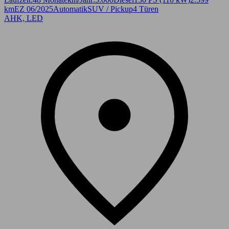
km
EZ 06/2025
Automatik
SUV / Pickup
4 Türen
AHK, LED