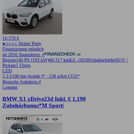
16.570 €
●○○○○ Hoher Preis
Finanzierung möglich
ab 201€ finanzieren ↗
Benzin
140 PS (103 kW)
69.317 km
EZ -/2018
Schaltgetriebe
SUV /
Pickup
5 Türen
LED
5,3 l/100 km (komb.)* · 158 g/km CO2*
Besuche Autohero
➚
Leasing
BMW X1 xDrive23d Inkl. € 1.190
Zubehörbonus*M Sport|