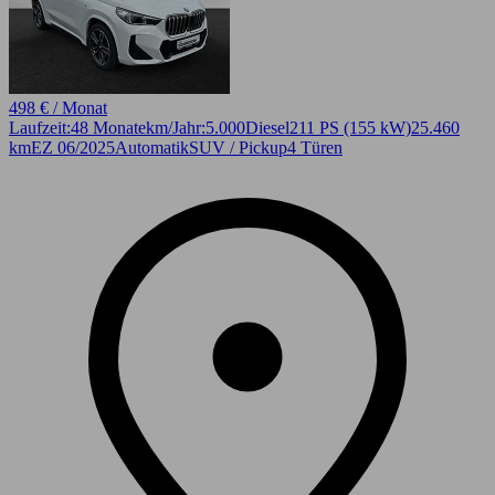
498 € / Monat
Laufzeit:
48 Monate
km/Jahr:
5.000
Diesel
211 PS (155 kW)
25.460
km
EZ 06/2025
Automatik
SUV / Pickup
4 Türen