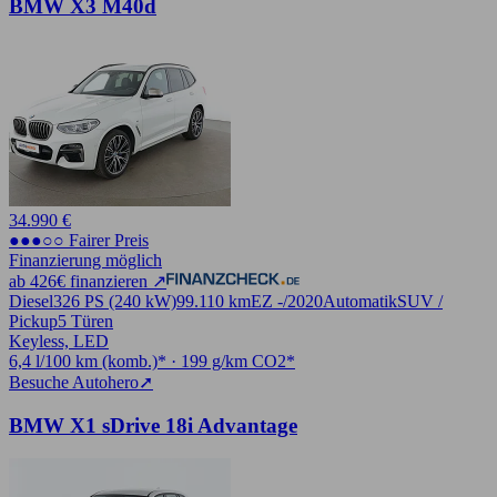
BMW X3 M40d
34.990 €
●●●○○ Fairer Preis
Finanzierung möglich
ab 426€ finanzieren ↗
Diesel
326 PS (240 kW)
99.110 km
EZ -/2020
Automatik
SUV /
Pickup
5 Türen
Keyless, LED
6,4 l/100 km (komb.)* · 199 g/km CO2*
Besuche Autohero
➚
BMW X1 sDrive 18i Advantage