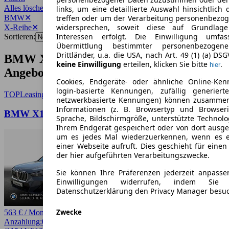
Alles löschen
✕
links, um eine detaillierte Auswahl hinsichtlich 
BMW
✕
treffen oder um der Verarbeitung personenbezo
widersprechen, soweit diese auf Grundlage 
X-Reihe
✕
Interessen erfolgt. Die Einwilligung umfa
Sortieren:
Übermittlung bestimmter personenbezoge
Drittländer, u.a. die USA, nach Art. 49 (1) (a) DS
BMW X-Reihe Gebrauchtwagen-
keine Einwilligung
erteilen, klicken Sie bitte
.
hier
Angebote
Cookies, Endgeräte- oder ähnliche Online-Ken
login-basierte Kennungen, zufällig generier
TOP
Leasing
netzwerkbasierte Kennungen) können zusamme
Informationen (z. B. Browsertyp und Browseri
BMW X1 sDrive20i Aut., AHK, MSport, SHZ, LED
Sprache, Bildschirmgröße, unterstützte Technolo
Ihrem Endgerät gespeichert oder von dort ausg
um es jedes Mal wiederzuerkennen, wenn es 
einer Webseite aufruft. Dies geschieht für eine
der hier aufgeführten Verarbeitungszwecke.
Sie können Ihre Präferenzen jederzeit anpasse
Einwilligungen widerrufen, indem Sie
Datenschutzerklärung den Privacy Manager besu
Zwecke
563 € / Monat
Anzahlung:
0,00 €
Laufzeit:
48 Monate
km/Jahr:
5.000
Benzin
156 PS