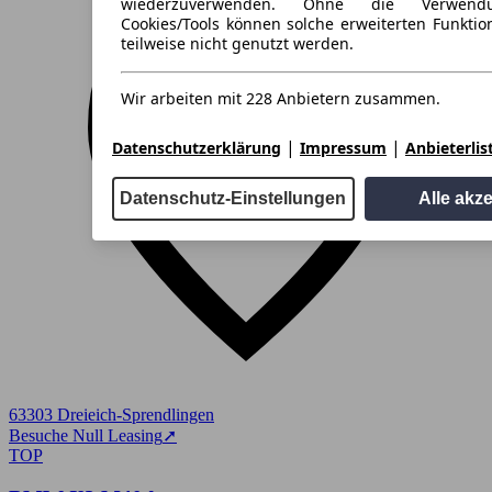
wiederzuverwenden. Ohne die Verwend
Cookies/Tools können solche erweiterten Funkti
teilweise nicht genutzt werden.
Wir arbeiten mit 228 Anbietern zusammen.
|
|
Datenschutzerklärung
Impressum
Anbieterlis
Datenschutz-Einstellungen
Alle akz
63303 Dreieich-Sprendlingen
Besuche Null Leasing
➚
TOP