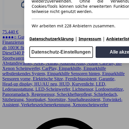
wiederzuverwenden. Ohne die Verwend
Cookies/Tools können solche erweiterten Funkti
teilweise nicht genutzt werden.
Wir arbeiten mit 228 Anbietern zusammen.
75.440 €
●●●●○ Guter Preis
|
|
Datenschutzerklärung
Impressum
Anbieterlis
Finanzierung möglich
ab 1003€ finanzieren ↗
Datenschutz-Einstellungen
Alle akz
Diesel
340 PS (250 kW)
20.090 km
EZ 05/2025
Automatik
Coupe /
Sportwagen
4 Türen
Abstandswarner, AHK, Allrad, Android Auto, Apple CarPlay, Bi-
Xenon Scheinwerfer, CarPlay, Einparkhilfe, Einparkhilfe
selbstlenkendes System, Einparkhilfe Sensoren hinten, Einparkhilfe
Sensoren vorne, Elektrische Sitze, Fernlichtassistent, Garantie,
Head-up display, HU/AU neu, HUD, Kurvenlicht, LED,
Lederausstattung, LED-Scheinwerfer, Lichtsensor, Lordosenstütze,
Panoramadach, Regensensor, Scheckheftgepflegt, Schiebedach,
Sitzheizung, Sportpaket, Sportsitze, Spurhalteassistent, Totwinkel-
Assistent, Verkehrszeichenerkennung, Xenonscheinwerfer