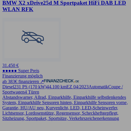
BMW X2 xDrive25d M Sportpaket HiFi DAB LED
WLAN RFK
31.450 €
●●●●● Super Preis
Finanzierung möglich
ab 383€ finanzieren ↗
Diesel
231 PS (170 kW)
44.100 km
EZ 04/2023
Automatik
Coupe /
Sportwagen
4 Türen
Abstandswarner, Allrad, Einparkhilfe, Einparkhilfe selbstlenkendes
System, Einparkhilfe Sensoren hinten, Einparkhilfe Sensoren vorne,
Garantie, HU/AU neu, Kurvenlicht, LED, LED-Scheinwerfer,
Lichtsensor, Lordosenstütze, Regensensor, Scheckheftgepflegt,
Sitzheizung, Sportpaket, Sportsitze, Verkehrszeichenerkennung