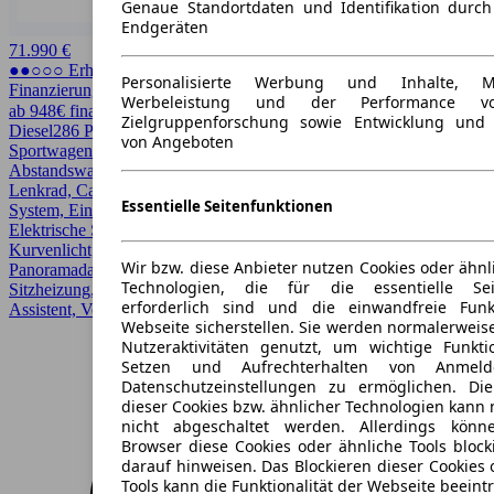
Genaue Standortdaten und Identifikation durc
Endgeräten
71.990 €
●●○○○ Erhöhter Preis
Personalisierte Werbung und Inhalte, 
Finanzierung möglich
Werbeleistung und der Performance vo
ab 948€ finanzieren ↗
Zielgruppenforschung sowie Entwicklung und
Diesel
286 PS (210 kW)
13.174 km
EZ 09/2025
Automatik
Coupe /
von Angeboten
Sportwagen
4 Türen
Abstandswarner, Allrad, Android Auto, Apple CarPlay, Beheizbares
Lenkrad, CarPlay, Einparkhilfe, Einparkhilfe selbstlenkendes
Essentielle Seitenfunktionen
System, Einparkhilfe Sensoren hinten, Einparkhilfe Sensoren vorne,
Elektrische Sitze, Fernlichtassistent, Garantie, Head-up display,
Kurvenlicht, LED, LED-Scheinwerfer, Lichtsensor, Lordosenstütze,
Wir bzw. diese Anbieter nutzen Cookies oder ähnl
Panoramadach, Regensensor, Scheckheftgepflegt, Schiebedach,
Technologien, die für die essentielle Seit
Sitzheizung, Sportpaket, Sportsitze, Spurhalteassistent, Totwinkel-
erforderlich sind und die einwandfreie Funkt
Assistent, Verkehrszeichenerkennung
Webseite sicherstellen. Sie werden normalerweise
Nutzeraktivitäten genutzt, um wichtige Funkt
Setzen und Aufrechterhalten von Anmeld
Datenschutzeinstellungen zu ermöglichen. D
dieser Cookies bzw. ähnlicher Technologien kann
nicht abgeschaltet werden. Allerdings könn
Browser diese Cookies oder ähnliche Tools block
darauf hinweisen. Das Blockieren dieser Cookies 
Tools kann die Funktionalität der Webseite beeint