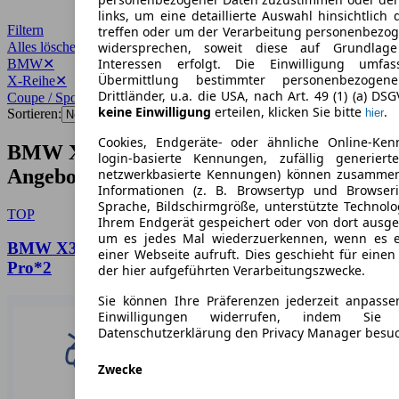
links, um eine detaillierte Auswahl hinsichtlich 
Filtern
treffen oder um der Verarbeitung personenbezo
Alles löschen
✕
widersprechen, soweit diese auf Grundlage 
Interessen erfolgt. Die Einwilligung umfa
BMW
✕
Übermittlung bestimmter personenbezoge
X-Reihe
✕
Drittländer, u.a. die USA, nach Art. 49 (1) (a) DS
Coupe / Sportwagen
✕
keine Einwilligung
erteilen, klicken Sie bitte
.
Sortieren:
hier
Cookies, Endgeräte- oder ähnliche Online-Ken
BMW X-Reihe Coupe / Sportwagen
login-basierte Kennungen, zufällig generier
Angebote
netzwerkbasierte Kennungen) können zusamme
Informationen (z. B. Browsertyp und Browseri
Sprache, Bildschirmgröße, unterstützte Technolo
TOP
Ihrem Endgerät gespeichert oder von dort ausg
um es jedes Mal wiederzuerkennen, wenn es 
BMW X3 40d xDrive 627€ netto/mtl.*M Sportpaket
einer Webseite aufruft. Dies geschieht für eine
Pro*2
der hier aufgeführten Verarbeitungszwecke.
Sie können Ihre Präferenzen jederzeit anpasse
Einwilligungen widerrufen, indem Sie
Datenschutzerklärung den Privacy Manager besu
Zwecke