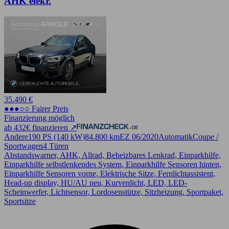
AHK elekr.
35.490 €
●●●○○ Fairer Preis
Finanzierung möglich
ab 432€ finanzieren ↗
Andere
190 PS (140 kW)
84.800 km
EZ 06/2020
Automatik
Coupe /
Sportwagen
4 Türen
Abstandswarner, AHK, Allrad, Beheizbares Lenkrad, Einparkhilfe,
Einparkhilfe selbstlenkendes System, Einparkhilfe Sensoren hinten,
Einparkhilfe Sensoren vorne, Elektrische Sitze, Fernlichtassistent,
Head-up display, HU/AU neu, Kurvenlicht, LED, LED-
Scheinwerfer, Lichtsensor, Lordosenstütze, Sitzheizung, Sportpaket,
Sportsitze