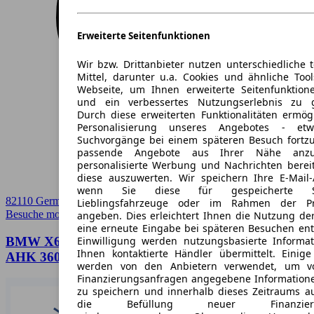
Erweiterte Seitenfunktionen
Wir bzw. Drittanbieter nutzen unterschiedliche 
Mittel, darunter u.a. Cookies und ähnliche Too
Webseite, um Ihnen erweiterte Seitenfunktion
und ein verbessertes Nutzungserlebnis zu g
Durch diese erweiterten Funktionalitäten ermög
Personalisierung unseres Angebotes - e
Suchvorgänge bei einem späteren Besuch fortzu
passende Angebote aus Ihrer Nähe anzu
personalisierte Werbung und Nachrichten berei
diese auszuwerten. Wir speichern Ihre E-Mail-
wenn Sie diese für gespeicherte Suc
82110 Germering
Lieblingsfahrzeuge oder im Rahmen der Pr
Besuche mobile.de
➚
angeben. Dies erleichtert Ihnen die Nutzung de
eine erneute Eingabe bei späteren Besuchen entfä
Einwilligung werden nutzungsbasierte Informa
BMW X6 xDrive40d M Sport HUD PANO ACC
Ihnen kontaktierte Händler übermittelt. Einige
AHK 360°KAM
werden von den Anbietern verwendet, um v
Finanzierungsanfragen angegebene Informatione
zu speichern und innerhalb dieses Zeitraums a
die Befüllung neuer Finanzierun