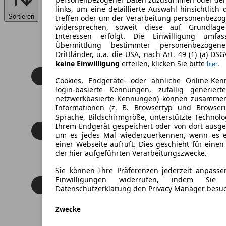
links, um eine detaillierte Auswahl hinsichtlich 
Sortieren
treffen oder um der Verarbeitung personenbezo
widersprechen, soweit diese auf Grundlage 
Interessen erfolgt. Die Einwilligung umfa
Übermittlung bestimmter personenbezoge
Drittländer, u.a. die USA, nach Art. 49 (1) (a) DS
keine Einwilligung
erteilen, klicken Sie bitte
.
hier
Cookies, Endgeräte- oder ähnliche Online-Ken
login-basierte Kennungen, zufällig generier
netzwerkbasierte Kennungen) können zusamme
Informationen (z. B. Browsertyp und Browseri
Sprache, Bildschirmgröße, unterstützte Technolo
Ihrem Endgerät gespeichert oder von dort ausg
um es jedes Mal wiederzuerkennen, wenn es 
einer Webseite aufruft. Dies geschieht für eine
der hier aufgeführten Verarbeitungszwecke.
Sie können Ihre Präferenzen jederzeit anpasse
Einwilligungen widerrufen, indem Sie
Datenschutzerklärung den Privacy Manager besu
Zwecke