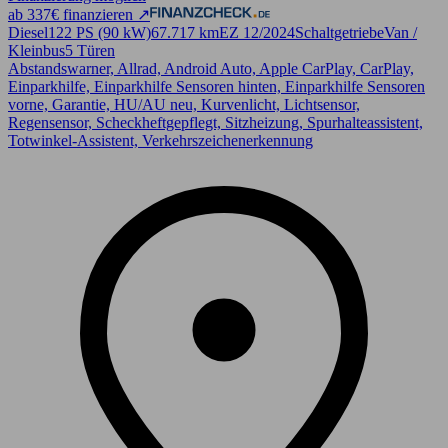
ab 337€ finanzieren ↗
Diesel
122 PS (90 kW)
67.717 km
EZ 12/2024
Schaltgetriebe
Van /
Kleinbus
5 Türen
Abstandswarner, Allrad, Android Auto, Apple CarPlay, CarPlay,
Einparkhilfe, Einparkhilfe Sensoren hinten, Einparkhilfe Sensoren
vorne, Garantie, HU/AU neu, Kurvenlicht, Lichtsensor,
Regensensor, Scheckheftgepflegt, Sitzheizung, Spurhalteassistent,
Totwinkel-Assistent, Verkehrszeichenerkennung