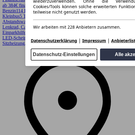
wiederzuverwenden. Ohne die Verwend
ab 384€ finanzieren ↗
Cookies/Tools können solche erweiterten Funkti
Benzin
114 PS (84 kW)
21.000 km
EZ 10/2024
Schaltgetriebe
Van /
teilweise nicht genutzt werden.
Kleinbus
5 Türen
Abstandswarner, AHK, Android Auto, Apple CarPlay, Beheizbares
Wir arbeiten mit 228 Anbietern zusammen.
Lenkrad, CarPlay, Einparkhilfe, Einparkhilfe Sensoren hinten,
Einparkhilfe Sensoren vorne, Garantie, LED, LED Scheinwerfer,
LED-Scheinwerfer, Lichtsensor, Regensensor, Scheckheftgepflegt,
|
|
Datenschutzerklärung
Impressum
Anbieterlis
Sitzheizung, Spurhalteassistent, Voll-LED Scheinwerfer
Datenschutz-Einstellungen
Alle akz