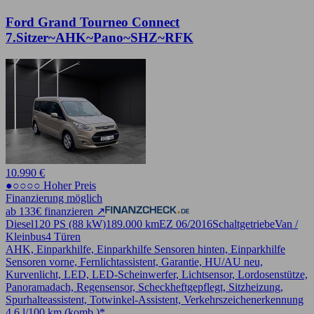
Ford Grand Tourneo Connect
7.Sitzer~AHK~Pano~SHZ~RFK
10.990 €
●○○○○ Hoher Preis
Finanzierung möglich
ab 133€ finanzieren ↗
Diesel
120 PS (88 kW)
189.000 km
EZ 06/2016
Schaltgetriebe
Van /
Kleinbus
4 Türen
AHK, Einparkhilfe, Einparkhilfe Sensoren hinten, Einparkhilfe
Sensoren vorne, Fernlichtassistent, Garantie, HU/AU neu,
Kurvenlicht, LED, LED-Scheinwerfer, Lichtsensor, Lordosenstütze,
Panoramadach, Regensensor, Scheckheftgepflegt, Sitzheizung,
Spurhalteassistent, Totwinkel-Assistent, Verkehrszeichenerkennung
4,6 l/100 km (komb.)*