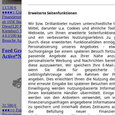
13.530 €
●●●●○ Guter Preis
Erweiterte Seitenfunktionen
Finanzierung möglich
ab 165€ finanzieren ↗
Wir bzw. Drittanbieter nutzen unterschiedliche 
Diesel
120 PS (88 kW)
117.494 km
EZ -/2017
Schaltgetriebe
Van /
Mittel, darunter u.a. Cookies und ähnliche Too
Kleinbus
5 Türen
Webseite, um Ihnen erweiterte Seitenfunktion
4,6 l/100 km (komb.)* · 119 g/km CO2*
und ein verbessertes Nutzungserlebnis zu g
Besuche Autohero
➚
Durch diese erweiterten Funktionalitäten ermög
Personalisierung unseres Angebotes - e
Ford Grand Tourneo Connect 1.5EB
Suchvorgänge bei einem späteren Besuch fortzu
passende Angebote aus Ihrer Nähe anzu
Active*Navi*RFK*AHK
personalisierte Werbung und Nachrichten berei
diese auszuwerten. Wir speichern Ihre E-Mail-
wenn Sie diese für gespeicherte Suc
Lieblingsfahrzeuge oder im Rahmen der Pr
angeben. Dies erleichtert Ihnen die Nutzung de
eine erneute Eingabe bei späteren Besuchen entfä
Einwilligung werden nutzungsbasierte Informa
Ihnen kontaktierte Händler übermittelt. Einige
werden von den Anbietern verwendet, um v
Finanzierungsanfragen angegebene Informatione
31.580 €
zu speichern und innerhalb dieses Zeitraums a
●●●○○ Fairer Preis
die Befüllung neuer Finanzierun
Finanzierung möglich