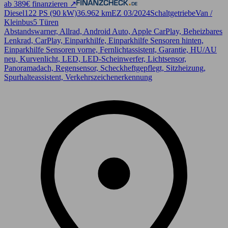
ab 389€ finanzieren ↗
Diesel
122 PS (90 kW)
36.962 km
EZ 03/2024
Schaltgetriebe
Van /
Kleinbus
5 Türen
Abstandswarner, Allrad, Android Auto, Apple CarPlay, Beheizbares
Lenkrad, CarPlay, Einparkhilfe, Einparkhilfe Sensoren hinten,
Einparkhilfe Sensoren vorne, Fernlichtassistent, Garantie, HU/AU
neu, Kurvenlicht, LED, LED-Scheinwerfer, Lichtsensor,
Panoramadach, Regensensor, Scheckheftgepflegt, Sitzheizung,
Spurhalteassistent, Verkehrszeichenerkennung