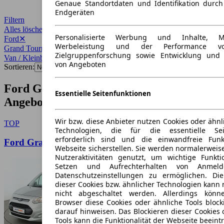
Genaue Standortdaten und Identifikation durc
Endgeräten
Filtern
Alles löschen
✕
Personalisierte Werbung und Inhalte, 
Ford
✕
Werbeleistung und der Performance vo
Grand Tourneo
✕
Zielgruppenforschung sowie Entwicklung und
Van / Kleinbus
✕
von Angeboten
Sortieren:
Ford Grand Tourneo Van / Kleinbus
Essentielle Seitenfunktionen
Angebote
Wir bzw. diese Anbieter nutzen Cookies oder ähnl
TOP
Technologien, die für die essentielle Seit
erforderlich sind und die einwandfreie Funkt
Ford Grand Tourneo Connect 1.5 TDCi Titanium
Webseite sicherstellen. Sie werden normalerweise
Nutzeraktivitäten genutzt, um wichtige Funkt
Setzen und Aufrechterhalten von Anmeld
Datenschutzeinstellungen zu ermöglichen. D
dieser Cookies bzw. ähnlicher Technologien kann
nicht abgeschaltet werden. Allerdings könn
Browser diese Cookies oder ähnliche Tools block
darauf hinweisen. Das Blockieren dieser Cookies 
Tools kann die Funktionalität der Webseite beeint