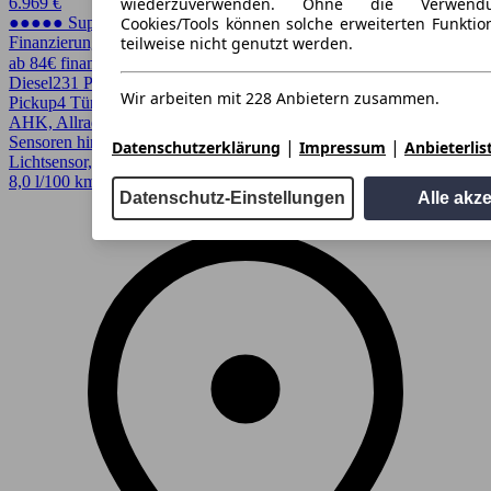
wiederzuverwenden. Ohne die Verwend
6.969 €
Cookies/Tools können solche erweiterten Funkti
●●●●● Super Preis
teilweise nicht genutzt werden.
Finanzierung möglich
ab 84€ finanzieren ↗
Diesel
231 PS (170 kW)
286.574 km
EZ 03/2011
Automatik
SUV /
Wir arbeiten mit 228 Anbietern zusammen.
Pickup
4 Türen
AHK, Allrad, Bi-Xenon Scheinwerfer, Einparkhilfe, Einparkhilfe
Sensoren hinten, Einparkhilfe Sensoren vorne, Elektrische Sitze,
|
|
Datenschutzerklärung
Impressum
Anbieterlis
Lichtsensor, Lordosenstütze, Regensensor, Sitzheizung
8,0 l/100 km (komb.)* · CO2-Klasse E
Datenschutz-Einstellungen
Alle akz