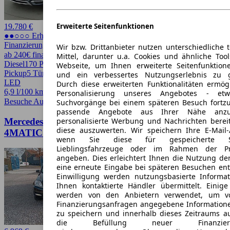
Erweiterte Seitenfunktionen
19.780 €
●●○○○ Erhöhter Preis
Finanzierung möglich
Wir bzw. Drittanbieter nutzen unterschiedliche 
ab 240€ finanzieren ↗
Mittel, darunter u.a. Cookies und ähnliche Too
Diesel
170 PS (125 kW)
110.409 km
EZ -/2015
Automatik
SUV /
Webseite, um Ihnen erweiterte Seitenfunktion
Pickup
5 Türen
und ein verbessertes Nutzungserlebnis zu g
LED
Durch diese erweiterten Funktionalitäten ermög
6,9 l/100 km (komb.)* · 176 g/km CO2*
Personalisierung unseres Angebotes - e
Besuche Autohero
➚
Suchvorgänge bei einem späteren Besuch fortzu
passende Angebote aus Ihrer Nähe anzu
personalisierte Werbung und Nachrichten berei
Mercedes-Benz GLK 350 CDI
diese auszuwerten. Wir speichern Ihre E-Mail-
4MATIC.Klima.Navi.AHK
wenn Sie diese für gespeicherte Suc
Lieblingsfahrzeuge oder im Rahmen der Pr
angeben. Dies erleichtert Ihnen die Nutzung de
eine erneute Eingabe bei späteren Besuchen entfä
Einwilligung werden nutzungsbasierte Informa
Ihnen kontaktierte Händler übermittelt. Einige
werden von den Anbietern verwendet, um v
Finanzierungsanfragen angegebene Informatione
zu speichern und innerhalb dieses Zeitraums a
die Befüllung neuer Finanzierun