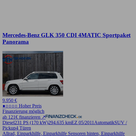
Mercedes-Benz GLK 350 CDI 4MATIC Sportpaket
Panorama
9.950 €
●○○○○ Hoher Preis
Finanzierung möglich
ab 121€ finanzieren ↗
Diesel
231 PS (170 kW)
294.635 km
EZ 05/2011
Automatik
SUV /
Pickup
4 Türen
Allrad, Einparkhilfe, Einparkhilfe Sensoren hinten, Einparkhilfe