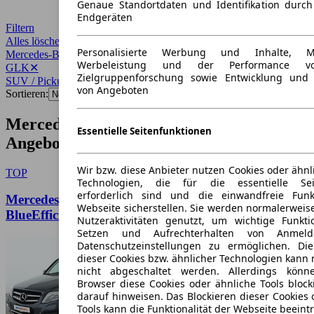
Genaue Standortdaten und Identifikation durc
Endgeräten
Filtern
Alles löschen
✕
Personalisierte Werbung und Inhalte, 
Mercedes-Benz
✕
Werbeleistung und der Performance vo
GLK
✕
Zielgruppenforschung sowie Entwicklung und
SUV / Pickup
✕
von Angeboten
Sortieren:
Mercedes-Benz GLK SUV / Pickup
Essentielle Seitenfunktionen
Angebote
Wir bzw. diese Anbieter nutzen Cookies oder ähnl
TOP
Technologien, die für die essentielle Seit
erforderlich sind und die einwandfreie Funkt
Mercedes-Benz GLK-Klasse GLK 220 CDI 4Matic
Webseite sicherstellen. Sie werden normalerweise
BlueEfficiency
Nutzeraktivitäten genutzt, um wichtige Funkt
Setzen und Aufrechterhalten von Anmeld
Datenschutzeinstellungen zu ermöglichen. D
dieser Cookies bzw. ähnlicher Technologien kann
nicht abgeschaltet werden. Allerdings könn
Browser diese Cookies oder ähnliche Tools block
darauf hinweisen. Das Blockieren dieser Cookies 
Tools kann die Funktionalität der Webseite beeint