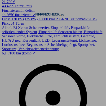
21.780 €
●●●○○ Fairer Preis
Finanzierung möglich
ab 265€ finanzieren ↗
Diesel
170 PS (125 kW)
89.000 km
EZ 04/2013
Automatik
SUV /
Pickup
4 Türen
Allrad, Bi-Xenon Scheinwerfer, Einparkhilfe, Einparkhilfe
selbstlenkendes System, Einparkhilfe Sensoren hinten, Einparkhilfe
Sensoren vorne, Elektrische Sitze, Fernlichtassistent, Garantie,
HU/AU neu, Kurvenlicht, LED, Lederausstattung, Lichtsensor,
Lordosenstütze, Regensensor, Scheckheftgepflegt, Sportpaket,
Sportsitze, Verkehrszeichenerkennung
6,1 l/100 km (komb.)*