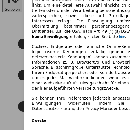
links, um eine detaillierte Auswahl hinsichtlich 
Sortieren
treffen oder um der Verarbeitung personenbezo
widersprechen, soweit diese auf Grundlage 
Interessen erfolgt. Die Einwilligung umfa
Übermittlung bestimmter personenbezoge
Drittländer, u.a. die USA, nach Art. 49 (1) (a) DS
keine Einwilligung
erteilen, klicken Sie bitte
.
hier
Cookies, Endgeräte- oder ähnliche Online-Ken
login-basierte Kennungen, zufällig generier
netzwerkbasierte Kennungen) können zusamme
Informationen (z. B. Browsertyp und Browseri
Sprache, Bildschirmgröße, unterstützte Technolo
Ihrem Endgerät gespeichert oder von dort ausg
um es jedes Mal wiederzuerkennen, wenn es 
einer Webseite aufruft. Dies geschieht für eine
der hier aufgeführten Verarbeitungszwecke.
Sie können Ihre Präferenzen jederzeit anpasse
Einwilligungen widerrufen, indem Sie
Datenschutzerklärung den Privacy Manager besu
Zwecke