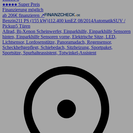
●●●●● Super Preis
Finanzierung möglich
ab 206€ finanzieren ↗
Benzin
211 PS (155 kW)
112.400 km
EZ 08/2014
Automatik
SUV /
Pickup
5 Türen
Allrad, Bi-Xenon Scheinwerfer, Einparkhilfe, Einparkhilfe Sensoren
hinten, Einparkhilfe Sensoren vorne, Elektrische Sitze, LED,
Lichtsensor, Lordosenstütze, Panoramadach, Regensensor,
Scheckheftgepflegt, Schiebedach, Sitzheizung, Sportpaket,
Sportsitze, Spurhalteassistent, Totwinkel-Assistent