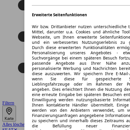
Erweiterte Seitenfunktionen
Wir bzw. Drittanbieter nutzen unterschiedliche 
Mittel, darunter u.a. Cookies und ähnliche Too
Webseite, um Ihnen erweiterte Seitenfunktion
und ein verbessertes Nutzungserlebnis zu g
Durch diese erweiterten Funktionalitäten ermög
Personalisierung unseres Angebotes - e
Suchvorgänge bei einem späteren Besuch fortzu
passende Angebote aus Ihrer Nähe anzu
personalisierte Werbung und Nachrichten berei
diese auszuwerten. Wir speichern Ihre E-Mail-
wenn Sie diese für gespeicherte Suc
Lieblingsfahrzeuge oder im Rahmen der Pr
angeben. Dies erleichtert Ihnen die Nutzung de
eine erneute Eingabe bei späteren Besuchen entfä
Einwilligung werden nutzungsbasierte Informa
Filtern
Ihnen kontaktierte Händler übermittelt. Einige
werden von den Anbietern verwendet, um v
Finanzierungsanfragen angegebene Informatione
Karte
zu speichern und innerhalb dieses Zeitraums a
Alles löschen
✕
die Befüllung neuer Finanzierun
SEAT
✕