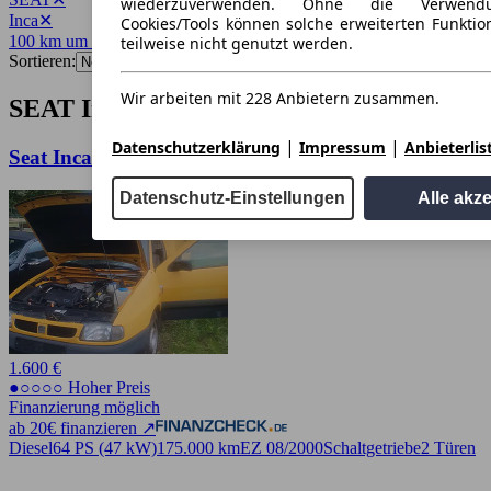
wiederzuverwenden. Ohne die Verwend
Inca
✕
Cookies/Tools können solche erweiterten Funkti
100 km um 28195
✕
teilweise nicht genutzt werden.
Sortieren:
Wir arbeiten mit 228 Anbietern zusammen.
SEAT Inca Angebote in Bremen
|
|
Datenschutzerklärung
Impressum
Anbieterlis
Seat Inca Kombi 1.9 SDI Standard
Datenschutz-Einstellungen
Alle akz
1.600 €
●○○○○ Hoher Preis
Finanzierung möglich
ab 20€ finanzieren ↗
Diesel
64 PS (47 kW)
175.000 km
EZ 08/2000
Schaltgetriebe
2 Türen