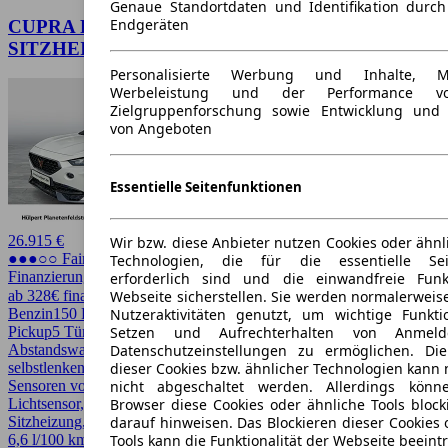
Genaue Standortdaten und Identifikation durc
Endgeräten
CUPRA Formentor 1.5 ACC LM18 NAVI
SITZHEIZUNG
Personalisierte Werbung und Inhalte, 
Werbeleistung und der Performance vo
Zielgruppenforschung sowie Entwicklung und
von Angeboten
Essentielle Seitenfunktionen
26.915 €
Wir bzw. diese Anbieter nutzen Cookies oder ähnl
●●●○○ Fairer Preis
Technologien, die für die essentielle Seit
Finanzierung möglich
erforderlich sind und die einwandfreie Funkt
Webseite sicherstellen. Sie werden normalerweise
ab 328€ finanzieren ↗
Nutzeraktivitäten genutzt, um wichtige Funkt
Benzin
150 PS (110 kW)
29.524 km
EZ 05/2024
Automatik
SUV /
Setzen und Aufrechterhalten von Anmeld
Pickup
5 Türen
Datenschutzeinstellungen zu ermöglichen. D
Abstandswarner, Beheizbares Lenkrad, Einparkhilfe, Einparkhilfe
dieser Cookies bzw. ähnlicher Technologien kann
selbstlenkendes System, Einparkhilfe Sensoren hinten, Einparkhilfe
nicht abgeschaltet werden. Allerdings könn
Sensoren vorne, Fernlichtassistent, LED, LED-Scheinwerfer,
Browser diese Cookies oder ähnliche Tools block
Lichtsensor, Lordosenstütze, Regensensor, Scheckheftgepflegt,
darauf hinweisen. Das Blockieren dieser Cookies 
Sitzheizung, Sportpaket, Spurhalteassistent
Tools kann die Funktionalität der Webseite beeint
6,6 l/100 km (komb.)* · CO2-Klasse E