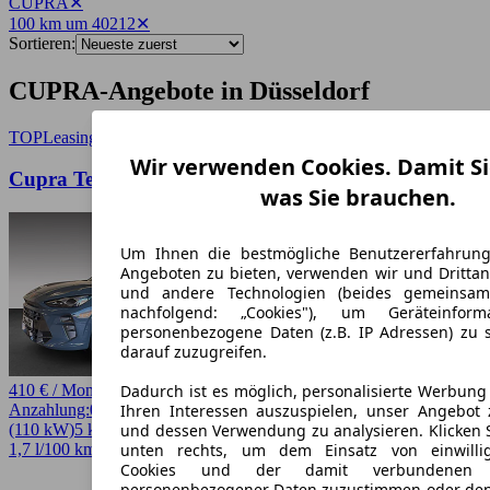
CUPRA
✕
100 km um 40212
✕
Sortieren:
CUPRA-Angebote in Düsseldorf
TOP
Leasing
Wir verwenden Cookies. Damit Si
Cupra Terramar 1.5 e-Hybrid 204 PS
was Sie brauchen.
Um Ihnen die bestmögliche Benutzererfahrun
Angeboten zu bieten, verwenden wir und Drittan
und andere Technologien (beides gemeinsa
nachfolgend: „Cookies"), um Geräteinfor
personenbezogene Daten (z.B. IP Adressen) zu 
darauf zuzugreifen.
410 € / Monat
Dadurch ist es möglich, personalisierte Werbun
Anzahlung:
0,00 €
Laufzeit:
48 Monate
km/Jahr:
10.000
Andere
150 PS
Ihren Interessen auszuspielen, unser Angebot 
(110 kW)
5 km
EZ 08/2026
Automatik
SUV / Pickup
4 Türen
und dessen Verwendung zu analysieren. Klicken 
1,7 l/100 km (komb.)* · 38 g/km CO2* · CO2-Klasse B
unten rechts, um dem Einsatz von einwillig
Cookies und der damit verbundenen V
personenbezogener Daten zuzustimmen oder den