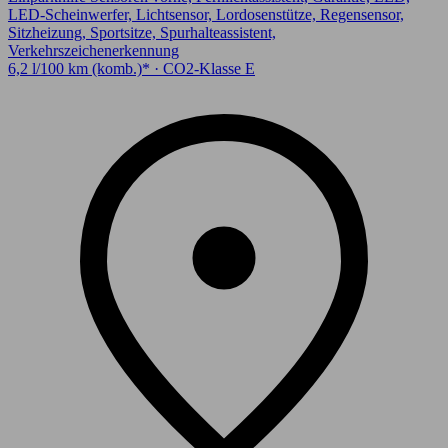
LED-Scheinwerfer, Lichtsensor, Lordosenstütze, Regensensor,
Sitzheizung, Sportsitze, Spurhalteassistent,
Verkehrszeichenerkennung
6,2 l/100 km (komb.)* · CO2-Klasse E