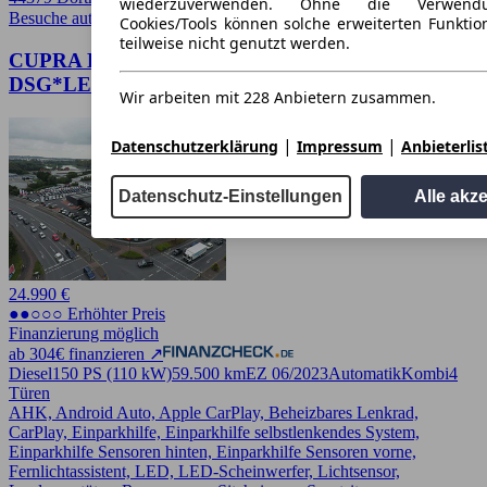
wiederzuverwenden. Ohne die Verwend
Besuche autoscout24.de
➚
Cookies/Tools können solche erweiterten Funkti
teilweise nicht genutzt werden.
CUPRA Leon ST 2.0 TDI
DSG*LED*Navi*AHK*Kamera*
Wir arbeiten mit 228 Anbietern zusammen.
|
|
Datenschutzerklärung
Impressum
Anbieterlis
Datenschutz-Einstellungen
Alle akz
24.990 €
●●○○○ Erhöhter Preis
Finanzierung möglich
ab 304€ finanzieren ↗
Diesel
150 PS (110 kW)
59.500 km
EZ 06/2023
Automatik
Kombi
4
Türen
AHK, Android Auto, Apple CarPlay, Beheizbares Lenkrad,
CarPlay, Einparkhilfe, Einparkhilfe selbstlenkendes System,
Einparkhilfe Sensoren hinten, Einparkhilfe Sensoren vorne,
Fernlichtassistent, LED, LED-Scheinwerfer, Lichtsensor,