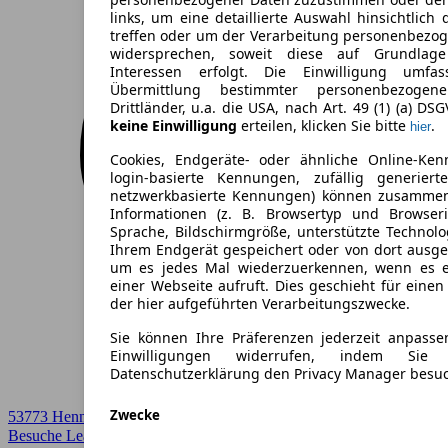
links, um eine detaillierte Auswahl hinsichtlich 
treffen oder um der Verarbeitung personenbezo
widersprechen, soweit diese auf Grundlage 
Interessen erfolgt. Die Einwilligung umfa
Übermittlung bestimmter personenbezoge
Drittländer, u.a. die USA, nach Art. 49 (1) (a) DS
keine Einwilligung
erteilen, klicken Sie bitte
.
hier
Cookies, Endgeräte- oder ähnliche Online-Ken
login-basierte Kennungen, zufällig generier
netzwerkbasierte Kennungen) können zusamme
Informationen (z. B. Browsertyp und Browseri
Sprache, Bildschirmgröße, unterstützte Technolo
Ihrem Endgerät gespeichert oder von dort ausg
um es jedes Mal wiederzuerkennen, wenn es 
einer Webseite aufruft. Dies geschieht für eine
der hier aufgeführten Verarbeitungszwecke.
Sie können Ihre Präferenzen jederzeit anpasse
Einwilligungen widerrufen, indem Sie
Datenschutzerklärung den Privacy Manager besu
Zwecke
53773 Hennef-Sieg
Besuche Leasingmarkt
➚