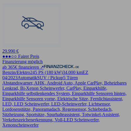
29.990 €
●●●○○ Fairer Preis
Finanzierung möglich
ab 365€ finanzieren ↗
Benzin/Elektro
245 PS (180 kW)
34.000 km
EZ
04/2023
Automatik
SUV / Pickup
5 Türen
Abstandswarner, AHK, Android Auto, Apple CarPlay, Beheizbares
Lenkrad, Bi-Xenon Scheinwerfer, CarPlay, Einparkhilfe,
Einparkhilfe selbstlenkendes System, Einparkhilfe Sensoren hinten,
Einparkhilfe Sensoren vorne, Elektrische Sitze, Fernlichtassistent,
LED, LED Scheinwerfer, LED-Scheinwerfer, Lichtsensor,
Lordosenstütze, Panoramadach, Regensensor, Schiebedach,
Sitzheizung, Sportsitze, Spurhalteassistent, Totwinkel-Assistent,
Verkehrszeichenerkennung, Voll-LED Scheinwerfer,
Xenonscheinwerfer