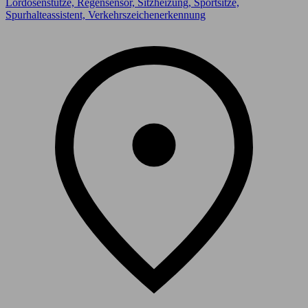
Lordosenstütze, Regensensor, Sitzheizung, Sportsitze,
Spurhalteassistent, Verkehrszeichenerkennung