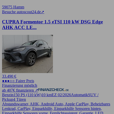
59075 Hamm
Besuche autoscout24.de
➚
CUPRA Formentor 1.5 eTSI 110 kW DSG Edge
AHK ACC LE...
33.490 €
●●●○○ Fairer Preis
Finanzierung möglich
ab 407€ finanzieren ↗
Benzin
150 PS (110 kW)
10 km
EZ 02/2026
Automatik
SUV /
Pickup
4 Türen
Abstandswarner, AHK, Android Auto, Apple CarPlay, Beheizbares
Lenkrad, CarPlay, Einparkhilfe, Einparkhilfe Sensoren hinten,
Einparkhilfe Sensoren vorne, Fernlichtassistent, Garantie, LED,