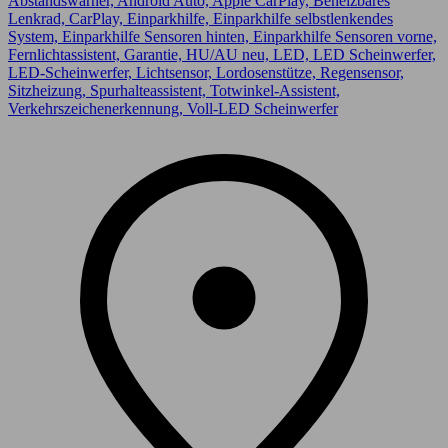
Abstandswarner, Android Auto, Apple CarPlay, Beheizbares
Lenkrad, CarPlay, Einparkhilfe, Einparkhilfe selbstlenkendes
System, Einparkhilfe Sensoren hinten, Einparkhilfe Sensoren vorne,
Fernlichtassistent, Garantie, HU/AU neu, LED, LED Scheinwerfer,
LED-Scheinwerfer, Lichtsensor, Lordosenstütze, Regensensor,
Sitzheizung, Spurhalteassistent, Totwinkel-Assistent,
Verkehrszeichenerkennung, Voll-LED Scheinwerfer