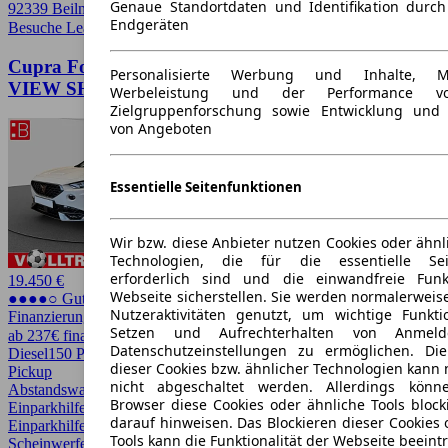
Genaue Standortdaten und Identifikation durc
92339 Beilngries
Endgeräten
Besuche Leasingmarkt
➚
Cupra Formentor 2.0 TDI AHK NAVI REAR
Personalisierte Werbung und Inhalte, 
VIEW SHZ
Werbeleistung und der Performance vo
Zielgruppenforschung sowie Entwicklung und
von Angeboten
Essentielle Seitenfunktionen
Wir bzw. diese Anbieter nutzen Cookies oder ähnl
Technologien, die für die essentielle Seit
erforderlich sind und die einwandfreie Funkt
19.450 €
Webseite sicherstellen. Sie werden normalerweise
●●●●○ Guter Preis
Nutzeraktivitäten genutzt, um wichtige Funkt
Finanzierung möglich
Setzen und Aufrechterhalten von Anmeld
ab 237€ finanzieren ↗
Datenschutzeinstellungen zu ermöglichen. D
Diesel
150 PS (110 kW)
76.363 km
EZ 11/2022
Schaltgetriebe
SUV /
dieser Cookies bzw. ähnlicher Technologien kann
Pickup
nicht abgeschaltet werden. Allerdings könn
Abstandswarner, AHK, Bi-Xenon Scheinwerfer, Einparkhilfe,
Browser diese Cookies oder ähnliche Tools block
Einparkhilfe selbstlenkendes System, Einparkhilfe Sensoren hinten,
darauf hinweisen. Das Blockieren dieser Cookies 
Einparkhilfe Sensoren vorne, Fernlichtassistent, LED, LED
Tools kann die Funktionalität der Webseite beeint
Scheinwerfer, LED-Scheinwerfer, Lichtsensor, Lordosenstütze,