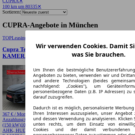
CUPRA
✕
100 km um 80335
✕
Sortieren:
CUPRA-Angebote in München
TOP
Leasing
Wir verwenden Cookies. Damit Si
Cupra Terramar 1.5 TSI DSG e-Hybrid HUD AHK
was Sie brauchen.
KAMERA NAVI SHZ GRA DAB 19
Um Ihnen die bestmögliche Benutzererfahrun
Angeboten zu bieten, verwenden wir und Drittan
und andere Technologien (beides gemeinsa
nachfolgend: „Cookies"), um Geräteinfor
personenbezogene Daten (z.B. IP Adressen) zu 
darauf zuzugreifen.
Dadurch ist es möglich, personalisierte Werbun
Ihren Interessen auszuspielen, unser Angebot 
367 € / Monat
und dessen Verwendung zu analysieren. Klicken 
Anzahlung:
0,00 €
Laufzeit:
48 Monate
km/Jahr:
10.000
Andere
204 PS
unten rechts, um dem Einsatz von einwillig
(150 kW)
10 km
EZ 08/2026
Automatik
SUV / Pickup
4 Türen
Cookies und der damit verbundenen V
AHK, HUD
personenbezogener Daten zuzustimmen oder den