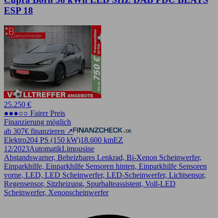
ESP 18
25.250 €
●●●○○ Fairer Preis
Finanzierung möglich
ab 307€ finanzieren ↗
Elektro
204 PS (150 kW)
18.600 km
EZ
12/2023
Automatik
Limousine
Abstandswarner, Beheizbares Lenkrad, Bi-Xenon Scheinwerfer,
Einparkhilfe, Einparkhilfe Sensoren hinten, Einparkhilfe Sensoren
vorne, LED, LED Scheinwerfer, LED-Scheinwerfer, Lichtsensor,
Regensensor, Sitzheizung, Spurhalteassistent, Voll-LED
Scheinwerfer, Xenonscheinwerfer