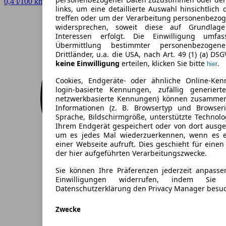
0,4 l/100 km (komb.)* · 10 g/km CO2* · CO2-Klasse B
links, um eine detaillierte Auswahl hinsichtlich 
treffen oder um der Verarbeitung personenbezo
widersprechen, soweit diese auf Grundlage 
Interessen erfolgt. Die Einwilligung umfa
Übermittlung bestimmter personenbezoge
Drittländer, u.a. die USA, nach Art. 49 (1) (a) DS
keine Einwilligung
erteilen, klicken Sie bitte
.
hier
Cookies, Endgeräte- oder ähnliche Online-Ken
login-basierte Kennungen, zufällig generier
netzwerkbasierte Kennungen) können zusamme
Informationen (z. B. Browsertyp und Browseri
Sprache, Bildschirmgröße, unterstützte Technolo
Ihrem Endgerät gespeichert oder von dort ausg
um es jedes Mal wiederzuerkennen, wenn es 
einer Webseite aufruft. Dies geschieht für eine
der hier aufgeführten Verarbeitungszwecke.
Sie können Ihre Präferenzen jederzeit anpasse
Einwilligungen widerrufen, indem Sie
Datenschutzerklärung den Privacy Manager besu
Zwecke