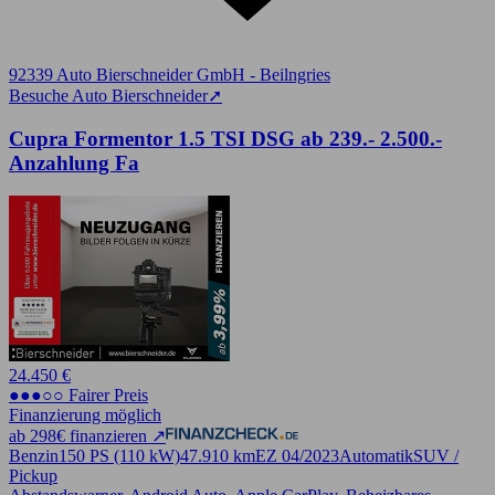
92339 Auto Bierschneider GmbH - Beilngries
Besuche Auto Bierschneider
➚
Cupra Formentor 1.5 TSI DSG ab 239.- 2.500.-
Anzahlung Fa
24.450 €
●●●○○ Fairer Preis
Finanzierung möglich
ab 298€ finanzieren ↗
Benzin
150 PS (110 kW)
47.910 km
EZ 04/2023
Automatik
SUV /
Pickup