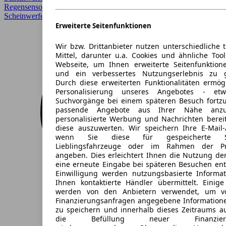
Regensensor, Sitzheizung, Spurhalteassistent, Voll-LED
Scheinwerfer, Xenonscheinwerfer
Erweiterte Seitenfunktionen
Wir bzw. Drittanbieter nutzen unterschiedliche 
Mittel, darunter u.a. Cookies und ähnliche Too
Webseite, um Ihnen erweiterte Seitenfunktion
und ein verbessertes Nutzungserlebnis zu g
Durch diese erweiterten Funktionalitäten ermög
Personalisierung unseres Angebotes - e
Suchvorgänge bei einem späteren Besuch fortzu
passende Angebote aus Ihrer Nähe anzu
personalisierte Werbung und Nachrichten berei
diese auszuwerten. Wir speichern Ihre E-Mail-
wenn Sie diese für gespeicherte Suc
Lieblingsfahrzeuge oder im Rahmen der Pr
angeben. Dies erleichtert Ihnen die Nutzung de
eine erneute Eingabe bei späteren Besuchen entfä
Einwilligung werden nutzungsbasierte Informa
Ihnen kontaktierte Händler übermittelt. Einige
werden von den Anbietern verwendet, um v
Finanzierungsanfragen angegebene Informatione
zu speichern und innerhalb dieses Zeitraums a
die Befüllung neuer Finanzierun