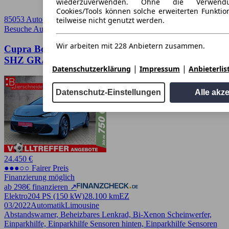
wiederzuverwenden. Ohne die Verwend
Cookies/Tools können solche erweiterten Funkti
85053 Auto Bierschneider GmbH - Ingolstadt
teilweise nicht genutzt werden.
Besuche Auto Bierschneider
➚
Wir arbeiten mit 228 Anbietern zusammen.
Cupra Born 58 kWh NAVI LED KAMERA ACC
SHZ GRA DAB 18
|
|
Datenschutzerklärung
Impressum
Anbieterlis
Datenschutz-Einstellungen
Alle akz
24.450 €
●●●○○ Fairer Preis
Finanzierung möglich
ab 298€ finanzieren ↗
Elektro
204 PS (150 kW)
28.100 km
EZ
03/2022
Automatik
Limousine
Abstandswarner, Beheizbares Lenkrad, Bi-Xenon Scheinwerfer,
Einparkhilfe, Einparkhilfe Sensoren hinten, Einparkhilfe Sensoren