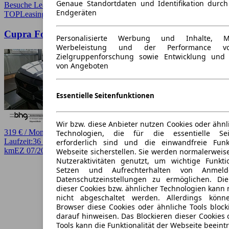
Genaue Standortdaten und Identifikation durc
Besuche Leasingmarkt
➚
Endgeräten
TOP
Leasing
Cupra Formentor 1.5 TSI
Personalisierte Werbung und Inhalte, 
Werbeleistung und der Performance vo
Zielgruppenforschung sowie Entwicklung und
von Angeboten
Essentielle Seitenfunktionen
Wir bzw. diese Anbieter nutzen Cookies oder ähnl
319 € / Monat
Technologien, die für die essentielle Seit
Laufzeit:
36 Monate
km/Jahr:
10.000
Benzin
150 PS (110 kW)
43.500
erforderlich sind und die einwandfreie Funkt
km
EZ 07/2023
Schaltgetriebe
SUV / Pickup
4 Türen
Webseite sicherstellen. Sie werden normalerweise
Nutzeraktivitäten genutzt, um wichtige Funkt
Setzen und Aufrechterhalten von Anmeld
Datenschutzeinstellungen zu ermöglichen. D
dieser Cookies bzw. ähnlicher Technologien kann
nicht abgeschaltet werden. Allerdings könn
Browser diese Cookies oder ähnliche Tools block
darauf hinweisen. Das Blockieren dieser Cookies 
Tools kann die Funktionalität der Webseite beeint