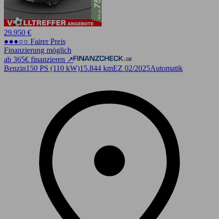
29.950 €
●●●○○ Fairer Preis
Finanzierung möglich
ab 365€ finanzieren ↗
Benzin
150 PS (110 kW)
15.844 km
EZ 02/2025
Automatik