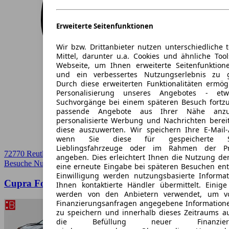
Erweiterte Seitenfunktionen
Wir bzw. Drittanbieter nutzen unterschiedliche 
Mittel, darunter u.a. Cookies und ähnliche Too
Webseite, um Ihnen erweiterte Seitenfunktion
und ein verbessertes Nutzungserlebnis zu g
Durch diese erweiterten Funktionalitäten ermög
Personalisierung unseres Angebotes - e
Suchvorgänge bei einem späteren Besuch fortzu
passende Angebote aus Ihrer Nähe anzu
personalisierte Werbung und Nachrichten berei
diese auszuwerten. Wir speichern Ihre E-Mail-
wenn Sie diese für gespeicherte Suc
Lieblingsfahrzeuge oder im Rahmen der Pr
72770 Reutlingen
angeben. Dies erleichtert Ihnen die Nutzung de
Besuche Null Leasing
➚
eine erneute Eingabe bei späteren Besuchen entfä
Einwilligung werden nutzungsbasierte Informa
Cupra Formentor 1.5 TSI Anz. 990,-
Ihnen kontaktierte Händler übermittelt. Einige
werden von den Anbietern verwendet, um v
Finanzierungsanfragen angegebene Informatione
zu speichern und innerhalb dieses Zeitraums a
die Befüllung neuer Finanzierun