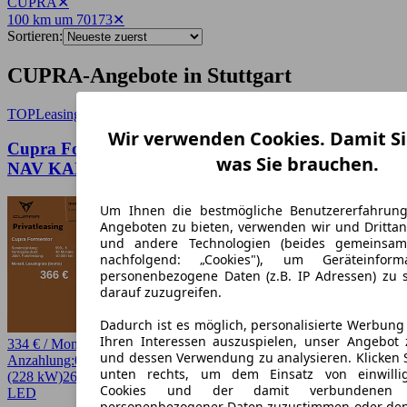
CUPRA
✕
100 km um 70173
✕
Sortieren:
CUPRA-Angebote in Stuttgart
TOP
Leasing
Wir verwenden Cookies. Damit Si
Cupra Formentor VZ 2.0 TSI DSG 4Drive LED
was Sie brauchen.
NAV KAM ACC
Um Ihnen die bestmögliche Benutzererfahrun
Angeboten zu bieten, verwenden wir und Drittan
und andere Technologien (beides gemeinsa
nachfolgend: „Cookies"), um Geräteinfor
personenbezogene Daten (z.B. IP Adressen) zu 
darauf zuzugreifen.
Dadurch ist es möglich, personalisierte Werbun
Ihren Interessen auszuspielen, unser Angebot 
334 € / Monat
und dessen Verwendung zu analysieren. Klicken 
Anzahlung:
0,00 €
Laufzeit:
48 Monate
km/Jahr:
10.000
Benzin
310 PS
unten rechts, um dem Einsatz von einwillig
(228 kW)
26.977 km
EZ 06/2024
Automatik
SUV / Pickup
4 Türen
Cookies und der damit verbundenen V
LED
personenbezogener Daten zuzustimmen oder den