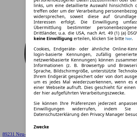
links, um eine detaillierte Auswahl hinsichtlich 
treffen oder um der Verarbeitung personenbezo
widersprechen, soweit diese auf Grundlage 
Interessen erfolgt. Die Einwilligung umfa
Übermittlung bestimmter personenbezoge
Drittländer, u.a. die USA, nach Art. 49 (1) (a) DS
keine Einwilligung
erteilen, klicken Sie bitte
.
hier
Cookies, Endgeräte- oder ähnliche Online-Ken
login-basierte Kennungen, zufällig generier
netzwerkbasierte Kennungen) können zusamme
Informationen (z. B. Browsertyp und Browseri
Sprache, Bildschirmgröße, unterstützte Technolo
Ihrem Endgerät gespeichert oder von dort ausg
um es jedes Mal wiederzuerkennen, wenn es 
einer Webseite aufruft. Dies geschieht für eine
der hier aufgeführten Verarbeitungszwecke.
Sie können Ihre Präferenzen jederzeit anpasse
Einwilligungen widerrufen, indem Sie
Datenschutzerklärung den Privacy Manager besu
Zwecke
89231 Neu-Ulm