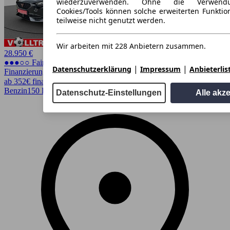
wiederzuverwenden. Ohne die Verwend
Cookies/Tools können solche erweiterten Funkti
teilweise nicht genutzt werden.
Wir arbeiten mit 228 Anbietern zusammen.
28.950 €
●●●○○ Fairer Preis
|
|
Datenschutzerklärung
Impressum
Anbieterlis
Finanzierung möglich
ab 352€ finanzieren ↗
Benzin
150 PS (110 kW)
7.352 km
EZ 09/2024
Automatik
Datenschutz-Einstellungen
Alle akz