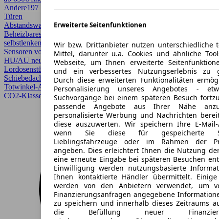
Andere
197 PS (145 kW)
13.326 km
EZ 11/2025
Automatik
Kombi
5
Türen
Erweiterte Seitenfunktionen
Abstandswarner, AHK, Allrad, Android Auto, Apple CarPlay,
Beheizbares Lenkrad, CarPlay, Einparkhilfe, Einparkhilfe
selbstlenkendes System, Einparkhilfe Sensoren hinten, Einparkhilfe
Wir bzw. Drittanbieter nutzen unterschiedliche 
Sensoren vorne, Elektrische Sitze, Fernlichtassistent, Garantie,
Mittel, darunter u.a. Cookies und ähnliche Too
HU/AU neu, Kurvenlicht, Laserlicht, LED, Lichtsensor,
Webseite, um Ihnen erweiterte Seitenfunktion
Lordosenstütze, Panoramadach, Regensensor, Scheckheftgepflegt,
und ein verbessertes Nutzungserlebnis zu g
Schiebedach, Sitzheizung, Sportpaket, Sportsitze, Spurhalteassistent,
Durch diese erweiterten Funktionalitäten ermög
Totwinkel-Assistent, Verkehrszeichenerkennung
Personalisierung unseres Angebotes - e
CO2-Klasse B
Suchvorgänge bei einem späteren Besuch fortzu
passende Angebote aus Ihrer Nähe anzu
personalisierte Werbung und Nachrichten berei
diese auszuwerten. Wir speichern Ihre E-Mail-
wenn Sie diese für gespeicherte Suc
Lieblingsfahrzeuge oder im Rahmen der Pr
angeben. Dies erleichtert Ihnen die Nutzung de
eine erneute Eingabe bei späteren Besuchen entfä
Einwilligung werden nutzungsbasierte Informa
Ihnen kontaktierte Händler übermittelt. Einige
werden von den Anbietern verwendet, um v
Finanzierungsanfragen angegebene Informatione
zu speichern und innerhalb dieses Zeitraums a
die Befüllung neuer Finanzierun