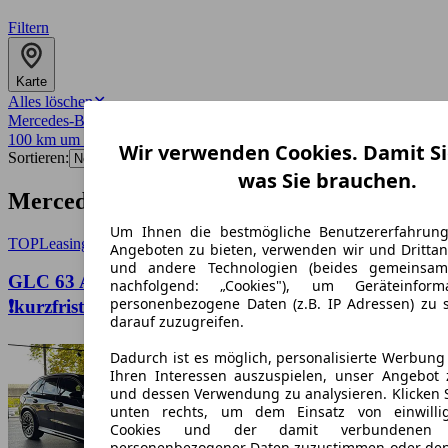
Filtern
Karte
Alles löschen
✕
Mercedes-Benz
✕
100 km um 50374
✕
Wir verwenden Cookies. Damit Si
Sortieren:
was Sie brauchen.
Mercedes-Benz-Angebote in Erftstadt
Um Ihnen die bestmögliche Benutzererfahrun
TOP
Leasing
Angeboten zu bieten, verwenden wir und Drittan
und andere Technologien (beides gemeinsa
GLC 63 AMG Mercedes-Benz GLC 53 AMG
nachfolgend: „Cookies"), um Geräteinfor
personenbezogene Daten (z.B. IP Adressen) zu 
❗kurzfristig verfügbar❗🚗💥
darauf zuzugreifen.
Dadurch ist es möglich, personalisierte Werbun
Ihren Interessen auszuspielen, unser Angebot 
und dessen Verwendung zu analysieren. Klicken 
unten rechts, um dem Einsatz von einwillig
Cookies und der damit verbundenen V
personenbezogener Daten zuzustimmen oder den