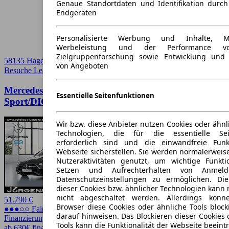
Genaue Standortdaten und Identifikation durc
Endgeräten
Personalisierte Werbung und Inhalte, 
Werbeleistung und der Performance vo
Zielgruppenforschung sowie Entwicklung und
58135 Hagen
von Angeboten
Besuche Leasingmarkt
➚
Mercedes-Benz C 300 de 4M T AMG-
Essentielle Seitenfunktionen
Sport/DIGITAL/Pano/AHK/Distr
Wir bzw. diese Anbieter nutzen Cookies oder ähnl
Technologien, die für die essentielle Seit
erforderlich sind und die einwandfreie Funkt
Webseite sicherstellen. Sie werden normalerweise
Nutzeraktivitäten genutzt, um wichtige Funkt
Setzen und Aufrechterhalten von Anmeld
Datenschutzeinstellungen zu ermöglichen. D
dieser Cookies bzw. ähnlicher Technologien kann
nicht abgeschaltet werden. Allerdings könn
51.790 €
Browser diese Cookies oder ähnliche Tools block
●●●○○ Fairer Preis
darauf hinweisen. Das Blockieren dieser Cookies 
Finanzierung möglich
Tools kann die Funktionalität der Webseite beeint
ab 630€ finanzieren ↗