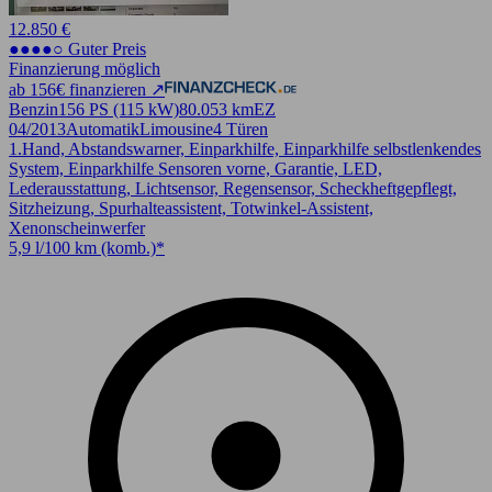
12.850 €
●●●●○ Guter Preis
Finanzierung möglich
ab 156€ finanzieren ↗
Benzin
156 PS (115 kW)
80.053 km
EZ
04/2013
Automatik
Limousine
4 Türen
1.Hand, Abstandswarner, Einparkhilfe, Einparkhilfe selbstlenkendes
System, Einparkhilfe Sensoren vorne, Garantie, LED,
Lederausstattung, Lichtsensor, Regensensor, Scheckheftgepflegt,
Sitzheizung, Spurhalteassistent, Totwinkel-Assistent,
Xenonscheinwerfer
5,9 l/100 km (komb.)*