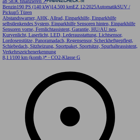
ab 583€ finanzieren ↗
Benzin
190 PS (140 kW)
14.500 km
EZ 12/2025
Automatik
SUV /
Pickup
5 Türen
Abstandswarner, AHK, Allrad, Einparkhilfe, Einparkhilfe
selbstlenkendes System, Einparkhilfe Sensoren hinten, Einparkhilfe
Sensoren vorne, Fernlichtassistent, Garantie, HU/AU neu,
Kurvenlicht, Laserlicht, LED, Lederausstattung, Lichtsensor,
Lordosenstütze, Panoramadach, Regensensor, Scheckheftgepflegt,
Schiebedach, Sitzheizung, Sportpaket, Sportsitze, Spurhalteassistent,
Verkehrszeichenerkennung
8,1 l/100 km (komb.)* · CO2-Klasse G