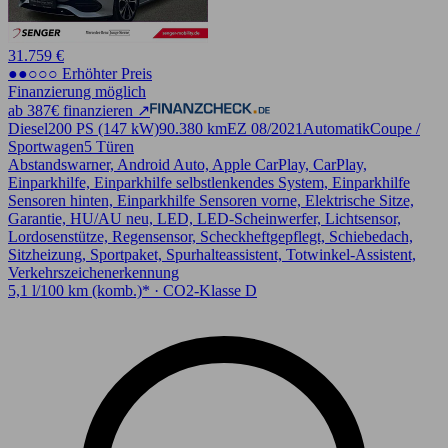
31.759 €
●●○○○ Erhöhter Preis
Finanzierung möglich
ab 387€ finanzieren ↗
Diesel
200 PS (147 kW)
90.380 km
EZ 08/2021
Automatik
Coupe /
Sportwagen
5 Türen
Abstandswarner, Android Auto, Apple CarPlay, CarPlay,
Einparkhilfe, Einparkhilfe selbstlenkendes System, Einparkhilfe
Sensoren hinten, Einparkhilfe Sensoren vorne, Elektrische Sitze,
Garantie, HU/AU neu, LED, LED-Scheinwerfer, Lichtsensor,
Lordosenstütze, Regensensor, Scheckheftgepflegt, Schiebedach,
Sitzheizung, Sportpaket, Spurhalteassistent, Totwinkel-Assistent,
Verkehrszeichenerkennung
5,1 l/100 km (komb.)* · CO2-Klasse D