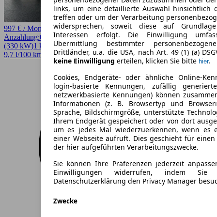
links, um eine detaillierte Auswahl hinsichtlich 
treffen oder um der Verarbeitung personenbezo
widersprechen, soweit diese auf Grundlage 
997 € / Monat
Interessen erfolgt. Die Einwilligung umfa
Anzahlung:
0,00 €
Laufzeit:
60 Monate
km/Jahr:
5.000
Benzin
449 PS
Übermittlung bestimmter personenbezoge
(330 kW)
1 km
EZ 08/2026
Automatik
SUV / Pickup
4 Türen
Drittländer, u.a. die USA, nach Art. 49 (1) (a) DS
9,7 l/100 km (komb.)* · 221 g/km CO2* · CO2-Klasse G
keine Einwilligung
erteilen, klicken Sie bitte
.
hier
Cookies, Endgeräte- oder ähnliche Online-Ken
login-basierte Kennungen, zufällig generier
netzwerkbasierte Kennungen) können zusamme
Informationen (z. B. Browsertyp und Browseri
Sprache, Bildschirmgröße, unterstützte Technolo
Ihrem Endgerät gespeichert oder von dort ausg
um es jedes Mal wiederzuerkennen, wenn es 
einer Webseite aufruft. Dies geschieht für eine
der hier aufgeführten Verarbeitungszwecke.
Sie können Ihre Präferenzen jederzeit anpasse
Einwilligungen widerrufen, indem Sie
Datenschutzerklärung den Privacy Manager besu
Zwecke