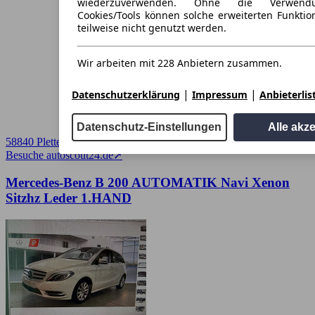
wiederzuverwenden. Ohne die Verwend
Cookies/Tools können solche erweiterten Funkti
teilweise nicht genutzt werden.
Wir arbeiten mit 228 Anbietern zusammen.
|
|
Datenschutzerklärung
Impressum
Anbieterlis
Datenschutz-Einstellungen
Alle akz
58840 Plettenberg
Besuche autoscout24.de
➚
Mercedes-Benz B 200 AUTOMATIK Navi Xenon
Sitzhz Leder 1.HAND