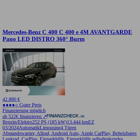
Mercedes-Benz C 400 C 400 e 4M AVANTGARDE
Pano LED DISTRO 360° Burm
42.880 €
●●●●○ Guter Preis
Finanzierung möglich
ab 522€ finanzieren ↗
Benzin/Elektro
252 PS (185 kW)
13.444 km
EZ
03/2024
Automatik
Limousine
4 Türen
Abstandswarner, Allrad, Android Auto, Apple CarPlay, Beheizbares
Lenkrad, CarPlay, Einparkhilfe, Einparkhilfe selbstlenkendes