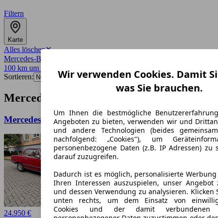
Filtern
Karte
Alles löschen
✕
Mercedes-Benz
✕
100 km um 2826
✕
Wir verwenden Cookies. Damit Si
Sortieren:
was Sie brauchen.
Mercedes-Benz-Angebote in Görlitz
Um Ihnen die bestmögliche Benutzererfahrun
Mercedes-Benz SL 280 (107) Oldtimer ClassicData 2
Angeboten zu bieten, verwenden wir und Drittan
und andere Technologien (beides gemeinsa
nachfolgend: „Cookies"), um Geräteinfor
personenbezogene Daten (z.B. IP Adressen) zu 
darauf zuzugreifen.
Dadurch ist es möglich, personalisierte Werbun
Ihren Interessen auszuspielen, unser Angebot 
und dessen Verwendung zu analysieren. Klicken 
unten rechts, um dem Einsatz von einwillig
Cookies und der damit verbundenen V
24.950 €
personenbezogener Daten zuzustimmen oder den