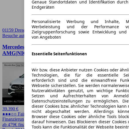
Genaue Standortdaten und Identifikation durc
Endgeräten
Personalisierte Werbung und Inhalte, 
Werbeleistung und der Performance vo
01159 Dresden
Zielgruppenforschung sowie Entwicklung und
Besuche autoscout24.de
➚
von Angeboten
Mercedes-Benz GLA 250 4M
AMG|NIGHT|DISTR|KAMERA|SHZ|AHK
Essentielle Seitenfunktionen
Wir bzw. diese Anbieter nutzen Cookies oder ähnl
Technologien, die für die essentielle Seit
erforderlich sind und die einwandfreie Funkt
Webseite sicherstellen. Sie werden normalerweise
Nutzeraktivitäten genutzt, um wichtige Funkt
Setzen und Aufrechterhalten von Anmeld
Datenschutzeinstellungen zu ermöglichen. D
dieser Cookies bzw. ähnlicher Technologien kann
39.390 €
nicht abgeschaltet werden. Allerdings könn
●●●○○ Fairer Preis
Browser diese Cookies oder ähnliche Tools block
Finanzierung möglich
darauf hinweisen. Das Blockieren dieser Cookies 
ab 479€ finanzieren ↗
Tools kann die Funktionalität der Webseite beeint