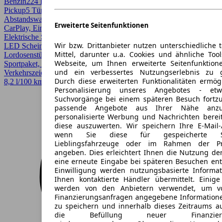
Benzin
224 PS (165 kW)
4.018 km
EZ 05/2023
Automatik
SUV /
Pickup
5 Türen
Abstandswarner, AHK, Allrad, Android Auto, Apple CarPlay,
Erweiterte Seitenfunktionen
CarPlay, Einparkhilfe, Einparkhilfe selbstlenkendes System,
Elektrische Sitze, Fernlichtassistent, Garantie, HU/AU neu, LED,
Wir bzw. Drittanbieter nutzen unterschiedliche 
LED Scheinwerfer, LED-Scheinwerfer, Lichtsensor,
Mittel, darunter u.a. Cookies und ähnliche Too
Lordosenstütze, Regensensor, Scheckheftgepflegt, Sitzheizung,
Webseite, um Ihnen erweiterte Seitenfunktion
Sportpaket, Sportsitze, Spurhalteassistent, Totwinkel-Assistent,
und ein verbessertes Nutzungserlebnis zu g
Verkehrszeichenerkennung, Voll-LED Scheinwerfer
Durch diese erweiterten Funktionalitäten ermög
8,2 l/100 km (komb.)* · CO2-Klasse G
Personalisierung unseres Angebotes - e
Suchvorgänge bei einem späteren Besuch fortzu
passende Angebote aus Ihrer Nähe anzu
personalisierte Werbung und Nachrichten berei
diese auszuwerten. Wir speichern Ihre E-Mail-
wenn Sie diese für gespeicherte Suc
Lieblingsfahrzeuge oder im Rahmen der Pr
angeben. Dies erleichtert Ihnen die Nutzung de
eine erneute Eingabe bei späteren Besuchen entfä
Einwilligung werden nutzungsbasierte Informa
Ihnen kontaktierte Händler übermittelt. Einige
werden von den Anbietern verwendet, um v
Finanzierungsanfragen angegebene Informatione
zu speichern und innerhalb dieses Zeitraums a
die Befüllung neuer Finanzierun