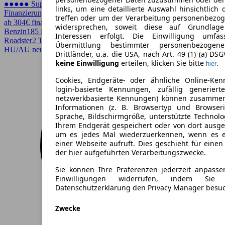
●●●●● Super Preis
links, um eine detaillierte Auswahl hinsichtlich 
Finanzierung möglich
treffen oder um der Verarbeitung personenbezo
ab 304€ finanzieren ↗
widersprechen, soweit diese auf Grundlage 
Benzin
185 PS (136 kW)
114.700 km
EZ 08/1986
Automatik
Cabrio /
Interessen erfolgt. Die Einwilligung umfa
Roadster
2 Türen
Übermittlung bestimmter personenbezoge
HU/AU neu, Lederausstattung, Scheckheftgepflegt, Sitzheizung
Drittländer, u.a. die USA, nach Art. 49 (1) (a) DS
keine Einwilligung
erteilen, klicken Sie bitte
.
hier
Cookies, Endgeräte- oder ähnliche Online-Ken
login-basierte Kennungen, zufällig generier
netzwerkbasierte Kennungen) können zusamme
Informationen (z. B. Browsertyp und Browseri
Sprache, Bildschirmgröße, unterstützte Technolo
Ihrem Endgerät gespeichert oder von dort ausg
um es jedes Mal wiederzuerkennen, wenn es 
einer Webseite aufruft. Dies geschieht für eine
der hier aufgeführten Verarbeitungszwecke.
Sie können Ihre Präferenzen jederzeit anpasse
Einwilligungen widerrufen, indem Sie
Datenschutzerklärung den Privacy Manager besu
Zwecke