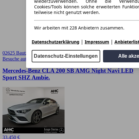
wiederzuverwenden. Ohne die Verwend
Cookies/Tools können solche erweiterten Funkti
teilweise nicht genutzt werden.
Wir arbeiten mit 228 Anbietern zusammen.
|
|
Datenschutzerklärung
Impressum
Anbieterlis
02625 Bautzen
Datenschutz-Einstellungen
Alle akz
Besuche autoscout24.de
➚
Mercedes-Benz CLA 200 SB AMG Night Navi LED
Sport SHZ Ambie.
33.450 €