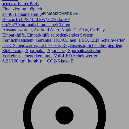
●●●○○ Fairer Preis
Finanzierung möglich
ab 407€ finanzieren ↗
Benzin
163 PS (120 kW)
3.750 km
EZ
05/2023
Automatik
Limousine
5 Türen
Abstandswarner, Android Auto, Apple CarPlay, CarPlay,
Einparkhilfe, Einparkhilfe selbstlenkendes System,
Fernlichtassistent, Garantie, HU/AU neu, LED, LED Scheinwerfer,
LED-Scheinwerfer, Lichtsensor, Regensensor, Scheckheftgepflegt,
Sitzheizung, Sportpaket, Sportsitze, Spurhalteassistent,
Verkehrszeichenerkennung, Voll-LED Scheinwerfer
6,2 l/100 km (komb.)* · CO2-Klasse E