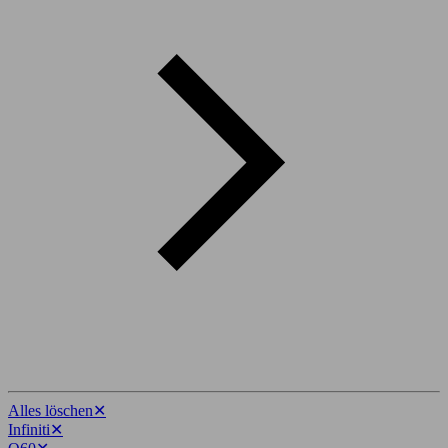
Alles löschen
✕
Infiniti
✕