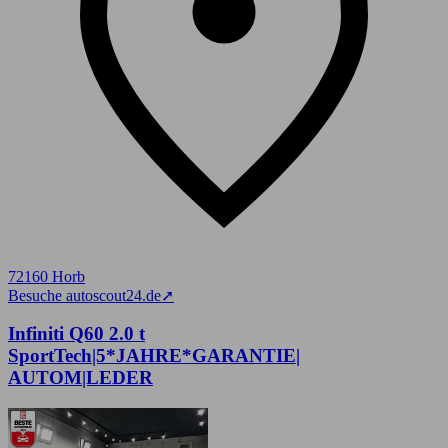
72160 Horb
Besuche autoscout24.de
➚
Infiniti Q60 2.0 t
SportTech|5*JAHRE*GARANTIE|
AUTOM|LEDER