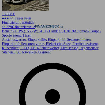
18.888 €
●●●○○ Fairer Preis
Finanzierung möglich
ab 229€ finanzieren ↗
Benzin
211 PS (155 kW)
141.121 km
EZ 01/2019
Automatik
Coupe /
Sportwagen
2 Türen
Abstandswarner, Einparkhilfe, Einparkhilfe Sensoren hinten,
Einparkhilfe Sensoren vorne, Elektrische Sitze, Fernlichtassistent,
Kurvenlicht, LED, LED-Scheinwerfer, Lichtsensor, Regensensor,
Sitzheizung, Totwinkel-Assistent