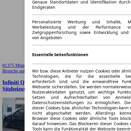
Genaue Standortdaten und Identifikation durc
Endgeräten
Personalisierte Werbung und Inhalte, 
Werbeleistung und der Performance vo
Zielgruppenforschung sowie Entwicklung und
von Angeboten
Essentielle Seitenfunktionen
81375 München, Landeshauptstadt
Wir bzw. diese Anbieter nutzen Cookies oder ähnl
Besuche autoscout24.de
➚
Technologien, die für die essentielle Seit
erforderlich sind und die einwandfreie Funkt
Infiniti Q60 Coupe 2.0 Aut. 2-Zonen-Klima Navi
Webseite sicherstellen. Sie werden normalerweise
Sitzheizung
Nutzeraktivitäten genutzt, um wichtige Funkt
Setzen und Aufrechterhalten von Anmeld
Datenschutzeinstellungen zu ermöglichen. D
dieser Cookies bzw. ähnlicher Technologien kann
nicht abgeschaltet werden. Allerdings könn
Browser diese Cookies oder ähnliche Tools block
darauf hinweisen. Das Blockieren dieser Cookies 
Tools kann die Funktionalität der Webseite beeint