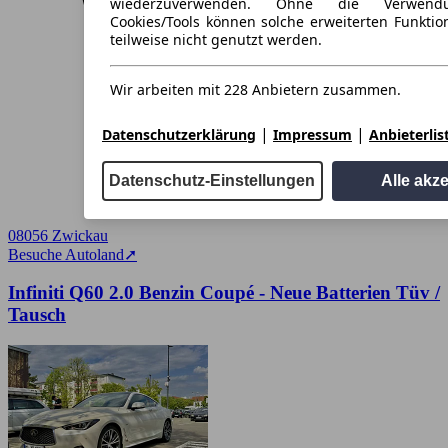
wiederzuverwenden. Ohne die Verwend
Cookies/Tools können solche erweiterten Funkti
teilweise nicht genutzt werden.
Wir arbeiten mit 228 Anbietern zusammen.
|
|
Datenschutzerklärung
Impressum
Anbieterlis
Datenschutz-Einstellungen
Alle akz
08056 Zwickau
Besuche Autoland
➚
Infiniti Q60 2.0 Benzin Coupé - Neue Batterien Tüv /
Tausch