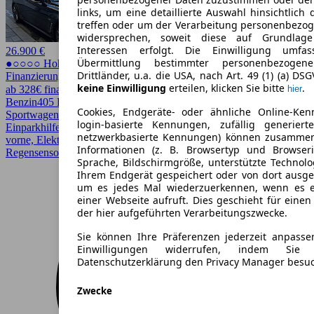
links, um eine detaillierte Auswahl hinsichtlich 
treffen oder um der Verarbeitung personenbezo
widersprechen, soweit diese auf Grundlage 
Interessen erfolgt. Die Einwilligung umfa
26.900 €
Übermittlung bestimmter personenbezoge
●○○○○ Hoher Preis
Drittländer, u.a. die USA, nach Art. 49 (1) (a) DS
Finanzierung möglich
keine Einwilligung
erteilen, klicken Sie bitte
.
ab 328€ finanzieren ↗
hier
Benzin
405 PS (298 kW)
77.500 km
EZ 03/2017
Automatik
Coupe /
Cookies, Endgeräte- oder ähnliche Online-Ken
Sportwagen
2 Türen
login-basierte Kennungen, zufällig generier
Einparkhilfe, Einparkhilfe Sensoren hinten, Einparkhilfe Sensoren
netzwerkbasierte Kennungen) können zusamme
vorne, Elektrische Sitze, LED, LED-Scheinwerfer, Lichtsensor,
Informationen (z. B. Browsertyp und Browseri
Regensensor, Scheckheftgepflegt, Sitzheizung, Totwinkel-Assistent
Sprache, Bildschirmgröße, unterstützte Technolo
Ihrem Endgerät gespeichert oder von dort ausg
um es jedes Mal wiederzuerkennen, wenn es 
einer Webseite aufruft. Dies geschieht für eine
der hier aufgeführten Verarbeitungszwecke.
Sie können Ihre Präferenzen jederzeit anpasse
Einwilligungen widerrufen, indem Sie
Datenschutzerklärung den Privacy Manager besu
Zwecke