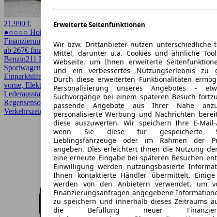
21.990 €
Erweiterte Seitenfunktionen
●○○○○ Hoher Preis
Finanzierung möglich
Wir bzw. Drittanbieter nutzen unterschiedliche 
ab 267€ finanzieren ↗
Mittel, darunter u.a. Cookies und ähnliche Too
Benzin
211 PS (155 kW)
105.717 km
EZ 08/2018
Automatik
Coupe /
Webseite, um Ihnen erweiterte Seitenfunktion
Sportwagen
und ein verbessertes Nutzungserlebnis zu g
Einparkhilfe, Einparkhilfe Sensoren hinten, Einparkhilfe Sensoren
Durch diese erweiterten Funktionalitäten ermög
vorne, Elektrische Sitze, Garantie, HU/AU neu, LED,
Personalisierung unseres Angebotes - e
Lederausstattung, LED-Scheinwerfer, Lichtsensor, Lordosenstütze,
Suchvorgänge bei einem späteren Besuch fortzu
Regensensor, Scheckheftgepflegt, Schiebedach, Sitzheizung,
passende Angebote aus Ihrer Nähe anzu
Verkehrszeichenerkennung, Xenonscheinwerfer
personalisierte Werbung und Nachrichten berei
diese auszuwerten. Wir speichern Ihre E-Mail-
wenn Sie diese für gespeicherte Suc
Lieblingsfahrzeuge oder im Rahmen der Pr
angeben. Dies erleichtert Ihnen die Nutzung de
eine erneute Eingabe bei späteren Besuchen entfä
Einwilligung werden nutzungsbasierte Informa
Ihnen kontaktierte Händler übermittelt. Einige
werden von den Anbietern verwendet, um v
Finanzierungsanfragen angegebene Informatione
zu speichern und innerhalb dieses Zeitraums a
die Befüllung neuer Finanzierun