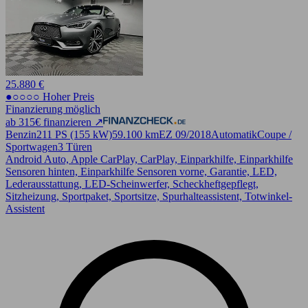
25.880 €
●○○○○ Hoher Preis
Finanzierung möglich
ab 315€ finanzieren ↗
Benzin
211 PS (155 kW)
59.100 km
EZ 09/2018
Automatik
Coupe /
Sportwagen
3 Türen
Android Auto, Apple CarPlay, CarPlay, Einparkhilfe, Einparkhilfe
Sensoren hinten, Einparkhilfe Sensoren vorne, Garantie, LED,
Lederausstattung, LED-Scheinwerfer, Scheckheftgepflegt,
Sitzheizung, Sportpaket, Sportsitze, Spurhalteassistent, Totwinkel-
Assistent