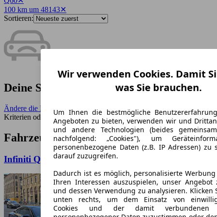
Q60
✕
100 km um 48143
✕
Sortieren:
Wir verwenden Cookies. Damit Si
was Sie brauchen.
Deine Suche ergab keine Treffer.
Ändere die Filter
- Benutze einen größeren Umkreis, weniger
Um Ihnen die bestmögliche Benutzererfahrun
Kriterien oder entferne seltene Merkmale.
Angeboten zu bieten, verwenden wir und Drittan
und andere Technologien (beides gemeinsa
Fahrzeuge ähnlich zur Suche:
nachfolgend: „Cookies"), um Geräteinfor
personenbezogene Daten (z.B. IP Adressen) zu 
darauf zuzugreifen.
Infiniti Q60 Q60S 3.0t Coupe Aut. AWD Sport
Dadurch ist es möglich, personalisierte Werbun
Ihren Interessen auszuspielen, unser Angebot 
und dessen Verwendung zu analysieren. Klicken 
unten rechts, um dem Einsatz von einwillig
Cookies und der damit verbundenen V
personenbezogener Daten zuzustimmen oder den