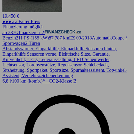
19.450 €
●●●○○ Fairer Preis
Finanzierung möglich
ab 237€ finanzieren ↗
Benzin
211 PS (155 kW)
87.787 km
EZ 09/2018
Automatik
Coupe /
Sportwagen
2 Türen
Abstandswarner, Einparkhilfe, Einparkhilfe Sensoren hinten,
Einparkhilfe Sensoren vorne, Elektrische Sitze, Garantie,
Kurvenlicht, LED, Lederausstattung, LED-Scheinwerfer,
Lichtsensor, Lordosenstütze, Regensensor, Schiebedach,
Sitzheizung, Sportpaket, Sportsitze, Spurhalteassistent, Totwinkel-
Assistent, Verkehrszeichenerkennung
6,8 l/100 km (komb.)* · CO2-Klasse B