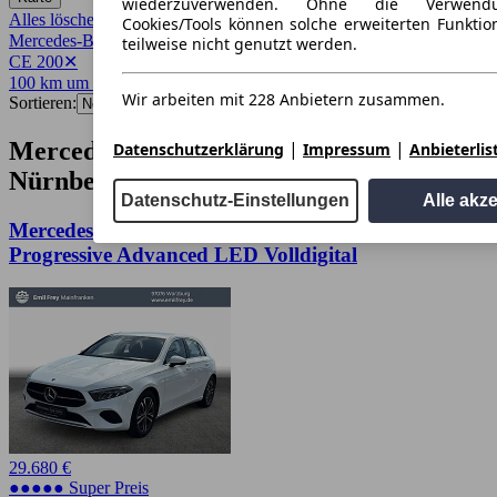
wiederzuverwenden. Ohne die Verwend
Alles löschen
✕
Cookies/Tools können solche erweiterten Funkti
Mercedes-Benz
✕
teilweise nicht genutzt werden.
CE 200
✕
100 km um 90402
✕
Wir arbeiten mit 228 Anbietern zusammen.
Sortieren:
|
|
Mercedes-Benz CE 200 Angebote in
Datenschutzerklärung
Impressum
Anbieterlis
Nürnberg
Datenschutz-Einstellungen
Alle akz
Mercedes-Benz CE 200 MERCEDES BENZ A 200
Progressive Advanced LED Volldigital
29.680 €
●●●●● Super Preis