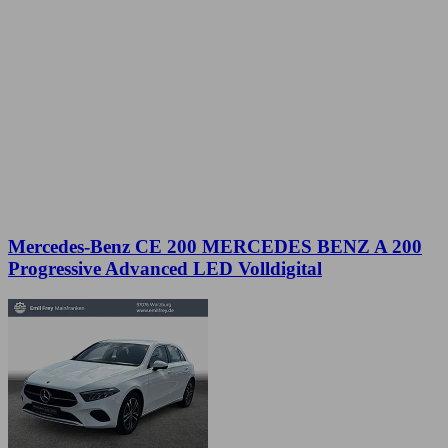
Mercedes-Benz CE 200 MERCEDES BENZ A 200
Progressive Advanced LED Volldigital