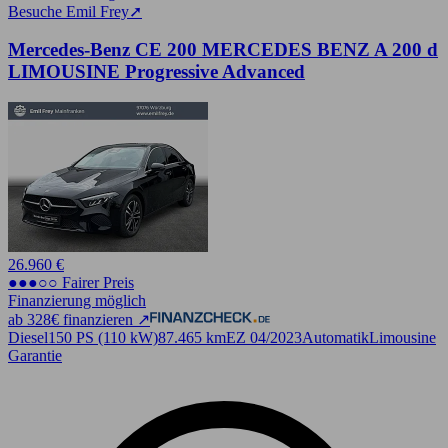
Besuche Emil Frey
➚
Mercedes-Benz CE 200 MERCEDES BENZ A 200 d
LIMOUSINE Progressive Advanced
26.960 €
●●●○○ Fairer Preis
Finanzierung möglich
ab 328€ finanzieren ↗
Diesel
150 PS (110 kW)
87.465 km
EZ 04/2023
Automatik
Limousine
Garantie