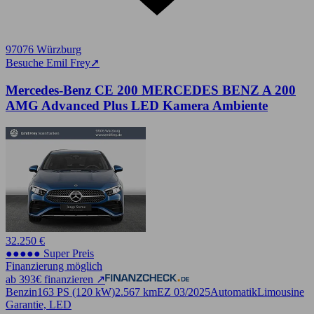
97076 Würzburg
Besuche Emil Frey
➚
Mercedes-Benz CE 200 MERCEDES BENZ A 200
AMG Advanced Plus LED Kamera Ambiente
32.250 €
●●●●● Super Preis
Finanzierung möglich
ab 393€ finanzieren ↗
Benzin
163 PS (120 kW)
2.567 km
EZ 03/2025
Automatik
Limousine
Garantie, LED