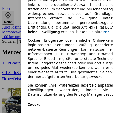
links, um eine detaillierte Auswahl hinsichtlich 
Filtern
treffen oder um der Verarbeitung personenbezo
widersprechen, soweit diese auf Grundlage 
Interessen erfolgt. Die Einwilligung umfa
Karte
Übermittlung bestimmter personenbezoge
Drittländer, u.a. die USA, nach Art. 49 (1) (a) DS
Alles löschen
✕
keine Einwilligung
erteilen, klicken Sie bitte
.
Mercedes-Benz
✕
hier
100 km um 46045
✕
Cookies, Endgeräte- oder ähnliche Online-Ken
Sortieren:
login-basierte Kennungen, zufällig generier
netzwerkbasierte Kennungen) können zusamme
Mercedes-Benz-Angebote in Oberhausen
Informationen (z. B. Browsertyp und Browseri
Sprache, Bildschirmgröße, unterstützte Technolo
Ihrem Endgerät gespeichert oder von dort ausg
TOP
Leasing
um es jedes Mal wiederzuerkennen, wenn es 
einer Webseite aufruft. Dies geschieht für eine
GLC 63 AMG Mercedes-Benz GLC 53 AMG
der hier aufgeführten Verarbeitungszwecke.
❗kurzfristig verfügbar❗🚗💥
Sie können Ihre Präferenzen jederzeit anpasse
Einwilligungen widerrufen, indem Sie
Datenschutzerklärung den Privacy Manager besu
Zwecke