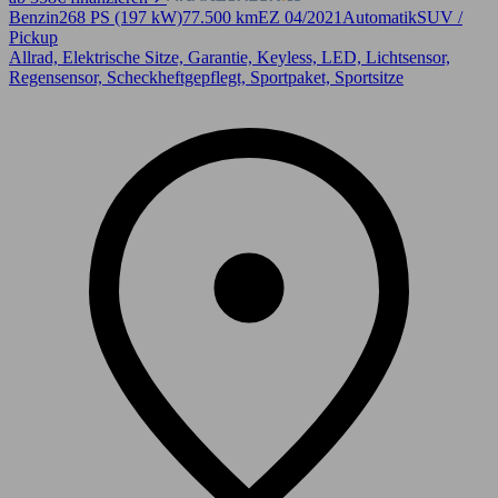
Benzin
268 PS (197 kW)
77.500 km
EZ 04/2021
Automatik
SUV /
Pickup
Allrad, Elektrische Sitze, Garantie, Keyless, LED, Lichtsensor,
Regensensor, Scheckheftgepflegt, Sportpaket, Sportsitze