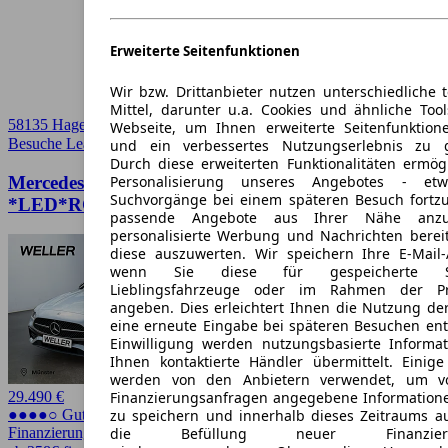
Erweiterte Seitenfunktionen
Wir bzw. Drittanbieter nutzen unterschiedliche 
Mittel, darunter u.a. Cookies und ähnliche Too
58135 Hagen
Webseite, um Ihnen erweiterte Seitenfunktion
Besuche Leasingmarkt
➚
und ein verbessertes Nutzungserlebnis zu g
Durch diese erweiterten Funktionalitäten ermög
Personalisierung unseres Angebotes - e
Mercedes-Benz C-Klasse C 200 AMG Line T
Suchvorgänge bei einem späteren Besuch fortzu
*LED*RCam*Digi*Parktronic*SHZ*
passende Angebote aus Ihrer Nähe anzu
personalisierte Werbung und Nachrichten berei
diese auszuwerten. Wir speichern Ihre E-Mail-
wenn Sie diese für gespeicherte Suc
Lieblingsfahrzeuge oder im Rahmen der Pr
angeben. Dies erleichtert Ihnen die Nutzung de
eine erneute Eingabe bei späteren Besuchen entfä
Einwilligung werden nutzungsbasierte Informa
Ihnen kontaktierte Händler übermittelt. Einige
werden von den Anbietern verwendet, um v
Finanzierungsanfragen angegebene Informatione
29.490 €
zu speichern und innerhalb dieses Zeitraums a
●●●●○ Guter Preis
die Befüllung neuer Finanzierun
Finanzierung möglich