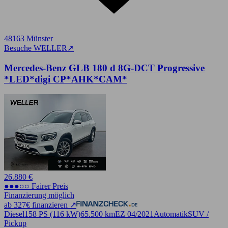
48163 Münster
Besuche WELLER
➚
Mercedes-Benz GLB 180 d 8G-DCT Progressive
*LED*digi CP*AHK*CAM*
26.880 €
●●●○○ Fairer Preis
Finanzierung möglich
ab 327€ finanzieren ↗
Diesel
158 PS (116 kW)
65.500 km
EZ 04/2021
Automatik
SUV /
Pickup