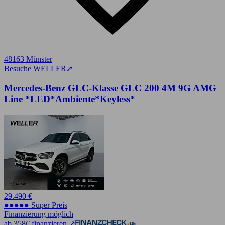
48163 Münster
Besuche WELLER
➚
Mercedes-Benz GLC-Klasse GLC 200 4M 9G AMG
Line *LED*Ambiente*Keyless*
29.490 €
●●●●● Super Preis
Finanzierung möglich
ab 358€ finanzieren ↗