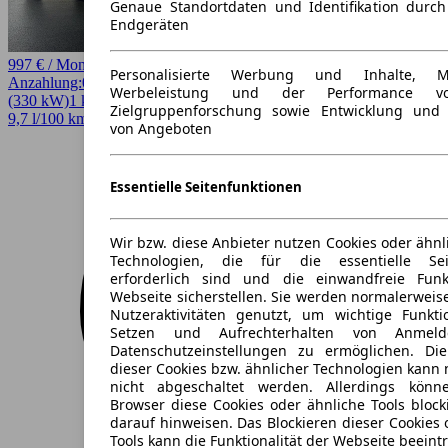
Genaue Standortdaten und Identifikation durc
Endgeräten
997 € / Monat
Personalisierte Werbung und Inhalte, 
Anzahlung:
0,00 €
Laufzeit:
60 Monate
km/Jahr:
5.000
Benzin
449 PS
Werbeleistung und der Performance vo
(330 kW)
1 km
EZ 08/2026
Automatik
SUV / Pickup
4 Türen
Zielgruppenforschung sowie Entwicklung und
9,7 l/100 km (komb.)* · 221 g/km CO2* · CO2-Klasse G
von Angeboten
Essentielle Seitenfunktionen
Wir bzw. diese Anbieter nutzen Cookies oder ähnl
Technologien, die für die essentielle Seit
erforderlich sind und die einwandfreie Funkt
Webseite sicherstellen. Sie werden normalerweise
Nutzeraktivitäten genutzt, um wichtige Funkt
Setzen und Aufrechterhalten von Anmeld
Datenschutzeinstellungen zu ermöglichen. D
dieser Cookies bzw. ähnlicher Technologien kann
nicht abgeschaltet werden. Allerdings könn
Browser diese Cookies oder ähnliche Tools block
darauf hinweisen. Das Blockieren dieser Cookies 
Tools kann die Funktionalität der Webseite beeint