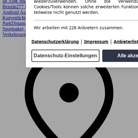
wiederzuverwenden. Ohne die Verwend
ab 358€ finanzieren ↗
Cookies/Tools können solche erweiterten Funkti
Benzin
277 PS (204 kW)
51.024 km
EZ 02/2022
Automatik
Kombi
teilweise nicht genutzt werden.
Android Auto, Apple CarPlay, CarPlay, Fernlichtassistent,
Kurvenlicht, LED, Lichtsensor, Lordosenstütze,
ParkDistanceControl vorne und hinten, Regensensor, Sitzheizung,
Wir arbeiten mit 228 Anbietern zusammen.
Sportpaket, Sportsitze, Spurhalteassistent, Totwinkel-Assistent,
Verkehrszeichenerkennung
|
|
Datenschutzerklärung
Impressum
Anbieterlis
Datenschutz-Einstellungen
Alle akz