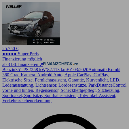
25.750 €
●●●●● Super Preis
Finanzierung möglich
ab 313€ finanzieren ↗
Benzin
351 PS (258 kW)
82.113 km
EZ 03/2020
Automatik
Kombi
360 Grad Kamera, Android Auto, Apple CarPlay, CarPlay,
Elektrische Sitze, Fernlichtassistent, Garantie, Kurvenlicht, LED,
Lederausstattung, Lichtsensor, Lordosenstütze, ParkDistanceControl
vorne und hinten, Regensensor, Scheckheftgepflegt, Sitzheizung,
Sportpaket, Sportsitze, Spurhalteassistent, Totwinkel-Assistent,
Verkehrszeichenerkennung