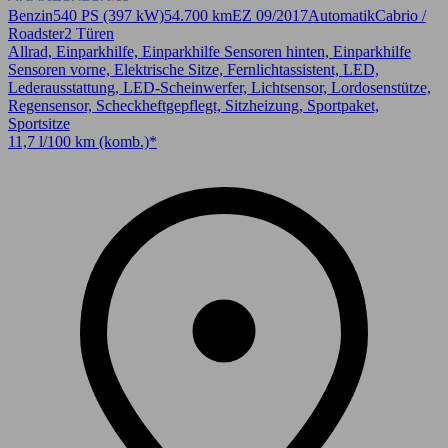
Benzin
540 PS (397 kW)
54.700 km
EZ 09/2017
Automatik
Cabrio /
Roadster
2 Türen
Allrad, Einparkhilfe, Einparkhilfe Sensoren hinten, Einparkhilfe
Sensoren vorne, Elektrische Sitze, Fernlichtassistent, LED,
Lederausstattung, LED-Scheinwerfer, Lichtsensor, Lordosenstütze,
Regensensor, Scheckheftgepflegt, Sitzheizung, Sportpaket,
Sportsitze
11,7 l/100 km (komb.)*