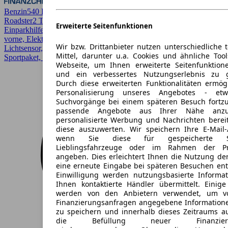
Benzin
540 PS (397 kW)
75.631 km
EZ 06/2018
Automatik
Cabrio /
Roadster
2 Türen
Erweiterte Seitenfunktionen
Einparkhilfe, Einparkhilfe Sensoren hinten, Einparkhilfe Sensoren
vorne, Elektrische Sitze, Kurvenlicht, LED, LED-Scheinwerfer,
Wir bzw. Drittanbieter nutzen unterschiedliche 
Lichtsensor, Regensensor, Scheckheftgepflegt, Sitzheizung,
Mittel, darunter u.a. Cookies und ähnliche Too
Sportpaket, Sportsitze
Webseite, um Ihnen erweiterte Seitenfunktion
und ein verbessertes Nutzungserlebnis zu g
Durch diese erweiterten Funktionalitäten ermög
Personalisierung unseres Angebotes - e
Suchvorgänge bei einem späteren Besuch fortzu
passende Angebote aus Ihrer Nähe anzu
personalisierte Werbung und Nachrichten berei
diese auszuwerten. Wir speichern Ihre E-Mail-
wenn Sie diese für gespeicherte Suc
Lieblingsfahrzeuge oder im Rahmen der Pr
angeben. Dies erleichtert Ihnen die Nutzung de
eine erneute Eingabe bei späteren Besuchen entfä
Einwilligung werden nutzungsbasierte Informa
Ihnen kontaktierte Händler übermittelt. Einige
werden von den Anbietern verwendet, um v
Finanzierungsanfragen angegebene Informatione
zu speichern und innerhalb dieses Zeitraums a
die Befüllung neuer Finanzierun