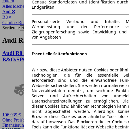
Filtern
Genaue Standortdaten und Identifikation durc
Alles löschen
✕
Endgeräten
Audi
✕
R8
✕
Personalisierte Werbung und Inhalte, 
Cabrio / Roadster
✕
Werbeleistung und der Performance vo
Sortieren:
Zielgruppenforschung sowie Entwicklung und
von Angeboten
Audi R8 Cabrio / Roadster Angebote
Audi R8 SPYDER 5.2FSi V10 RWS 1OF999
Essentielle Seitenfunktionen
B&O/SPORT-AGA
Wir bzw. diese Anbieter nutzen Cookies oder ähnl
Technologien, die für die essentielle Seit
erforderlich sind und die einwandfreie Funkt
Webseite sicherstellen. Sie werden normalerweise
Nutzeraktivitäten genutzt, um wichtige Funkt
Setzen und Aufrechterhalten von Anmeld
Datenschutzeinstellungen zu ermöglichen. D
dieser Cookies bzw. ähnlicher Technologien kann
nicht abgeschaltet werden. Allerdings könn
106.939 €
Browser diese Cookies oder ähnliche Tools block
Ohne Preisbewertung
darauf hinweisen. Das Blockieren dieser Cookies 
Finanzierung möglich
Tools kann die Funktionalität der Webseite beeint