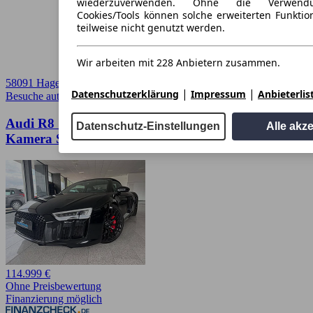
wiederzuverwenden. Ohne die Verwend
Cookies/Tools können solche erweiterten Funkti
teilweise nicht genutzt werden.
Wir arbeiten mit 228 Anbietern zusammen.
58091 Hagen
|
|
Datenschutzerklärung
Impressum
Anbieterlis
Besuche autoscout24.de
➚
Audi R8 Spyder 5.2 FSI quattro No OPF B&O
Datenschutz-Einstellungen
Alle akz
Kamera SHZ
114.999 €
Ohne Preisbewertung
Finanzierung möglich