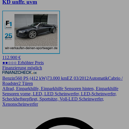
KD unffr. uvm
112.900 €
●●○○○ Erhöhter Preis
Finanzierung möglich
Benzin
560 PS (412 kW)
73.000 km
EZ 03/2012
Automatik
Cabrio /
Roadster
2 Türen
Allrad, Einparkhilfe, Einparkhilfe Sensoren hinten, Einparkhilfe
Sensoren vorne, LED, LED Scheinwerfer, LED-Scheinwerfer,
Scheckheftgepflegt, Sportsitze, Voll-LED Scheinwerfer,
Xenonscheinwerfer