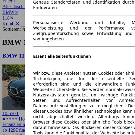
Filtern
Genaue Standortdaten und Identifikation durc
Alles löschen
✕
Endgeräten
BMW
✕
118
✕
Personalisierte Werbung und Inhalte, 
Kombi
✕
Werbeleistung und der Performance vo
Sortieren:
Zielgruppenforschung sowie Entwicklung und
von Angeboten
BMW 118 Kombi Angebote
BMW 118 1 Limousine 118 i Advantage
Essentielle Seitenfunktionen
Wir bzw. diese Anbieter nutzen Cookies oder ähnl
Technologien, die für die essentielle Seit
erforderlich sind und die einwandfreie Funkt
Webseite sicherstellen. Sie werden normalerweise
Nutzeraktivitäten genutzt, um wichtige Funkt
Setzen und Aufrechterhalten von Anmeld
Datenschutzeinstellungen zu ermöglichen. D
dieser Cookies bzw. ähnlicher Technologien kann
10.650 €
nicht abgeschaltet werden. Allerdings könn
●○○○○ Hoher Preis
Browser diese Cookies oder ähnliche Tools block
Finanzierung möglich
darauf hinweisen. Das Blockieren dieser Cookies 
ab 129€ finanzieren ↗
Tools kann die Funktionalität der Webseite beeint