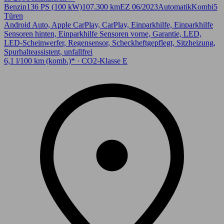
Benzin
136 PS (100 kW)
107.300 km
EZ 06/2023
Automatik
Kombi
5
Türen
Android Auto, Apple CarPlay, CarPlay, Einparkhilfe, Einparkhilfe
Sensoren hinten, Einparkhilfe Sensoren vorne, Garantie, LED,
LED-Scheinwerfer, Regensensor, Scheckheftgepflegt, Sitzheizung,
Spurhalteassistent, unfallfrei
6,1 l/100 km (komb.)* · CO2-Klasse E