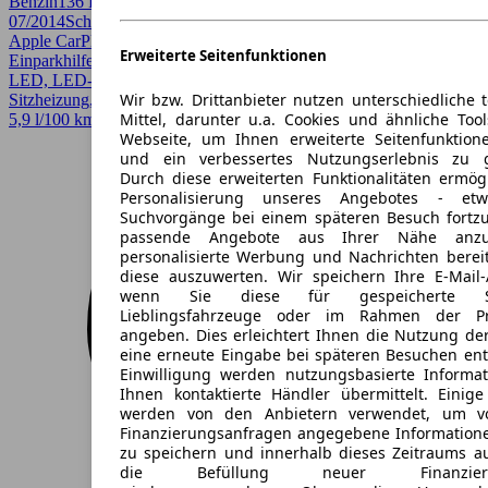
Benzin
136 PS (100 kW)
102.107 km
EZ
07/2014
Schaltgetriebe
Kombi
4 Türen
Apple CarPlay, CarPlay, Einparkhilfe, Einparkhilfe Sensoren hinten,
Erweiterte Seitenfunktionen
Einparkhilfe Sensoren vorne, Elektrische Sitze, Head-up display,
LED, LED-Scheinwerfer, Regensensor, Scheckheftgepflegt,
Wir bzw. Drittanbieter nutzen unterschiedliche 
Sitzheizung, Spurhalteassistent
Mittel, darunter u.a. Cookies und ähnliche Too
5,9 l/100 km (komb.)*
Webseite, um Ihnen erweiterte Seitenfunktion
und ein verbessertes Nutzungserlebnis zu g
Durch diese erweiterten Funktionalitäten ermög
Personalisierung unseres Angebotes - e
Suchvorgänge bei einem späteren Besuch fortzu
passende Angebote aus Ihrer Nähe anzu
personalisierte Werbung und Nachrichten berei
diese auszuwerten. Wir speichern Ihre E-Mail-
wenn Sie diese für gespeicherte Suc
Lieblingsfahrzeuge oder im Rahmen der Pr
angeben. Dies erleichtert Ihnen die Nutzung de
eine erneute Eingabe bei späteren Besuchen entfä
Einwilligung werden nutzungsbasierte Informa
Ihnen kontaktierte Händler übermittelt. Einige
werden von den Anbietern verwendet, um v
Finanzierungsanfragen angegebene Informatione
zu speichern und innerhalb dieses Zeitraums a
die Befüllung neuer Finanzierun