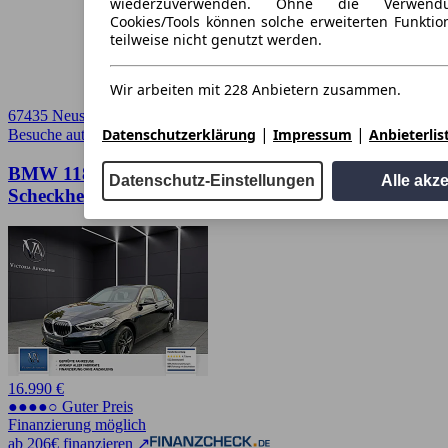
wiederzuverwenden. Ohne die Verwend
Cookies/Tools können solche erweiterten Funkti
teilweise nicht genutzt werden.
Wir arbeiten mit 228 Anbietern zusammen.
67435 Neustadt an der Weinstraße
|
|
Datenschutzerklärung
Impressum
Anbieterlis
Besuche autoscout24.de
➚
BMW 118 i Advantage 1 Hand. Unfallfrei ,
Datenschutz-Einstellungen
Alle akz
Scheckheft. Tempo
16.990 €
●●●●○ Guter Preis
Finanzierung möglich
ab 206€ finanzieren ↗