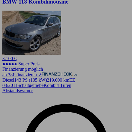
BMW 118 Kombilimousine
3.100 €
●●●●● Super Preis
Finanzierung möglich
ab 38€ finanzieren ↗
Diesel
143 PS (105 kW)
219.000 km
EZ
03/2011
Schaltgetriebe
Kombi
4 Türen
Abstandswarner