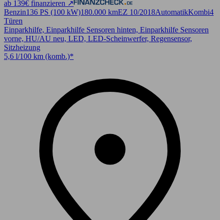
ab 139€ finanzieren ↗
Benzin
136 PS (100 kW)
180.000 km
EZ 10/2018
Automatik
Kombi
4
Türen
Einparkhilfe, Einparkhilfe Sensoren hinten, Einparkhilfe Sensoren
vorne, HU/AU neu, LED, LED-Scheinwerfer, Regensensor,
Sitzheizung
5,6 l/100 km (komb.)*