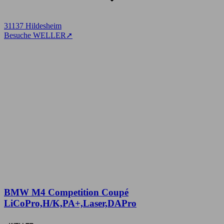
31137 Hildesheim
Besuche WELLER
➚
BMW M4 Competition Coupé
LiCoPro,H/K,PA+,Laser,DAPro