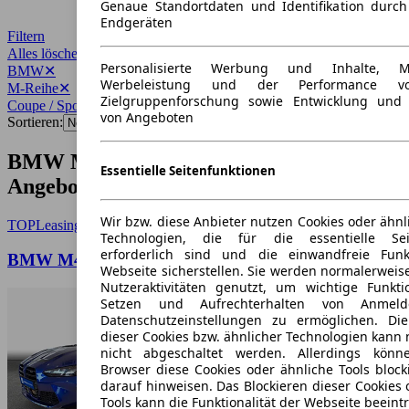
Genaue Standortdaten und Identifikation durc
Endgeräten
Filtern
Alles löschen
✕
Personalisierte Werbung und Inhalte, 
BMW
✕
Werbeleistung und der Performance vo
M-Reihe
✕
Zielgruppenforschung sowie Entwicklung und
Coupe / Sportwagen
✕
von Angeboten
Sortieren:
BMW M-Reihe Coupe / Sportwagen
Essentielle Seitenfunktionen
Angebote
Wir bzw. diese Anbieter nutzen Cookies oder ähnl
TOP
Leasing
Technologien, die für die essentielle Seit
erforderlich sind und die einwandfreie Funkt
BMW M4 Competition M xDrive , 2-türig
Webseite sicherstellen. Sie werden normalerweise
Nutzeraktivitäten genutzt, um wichtige Funkt
Setzen und Aufrechterhalten von Anmeld
Datenschutzeinstellungen zu ermöglichen. D
dieser Cookies bzw. ähnlicher Technologien kann
nicht abgeschaltet werden. Allerdings könn
Browser diese Cookies oder ähnliche Tools block
darauf hinweisen. Das Blockieren dieser Cookies 
Tools kann die Funktionalität der Webseite beeint