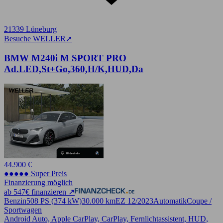
21339 Lüneburg
Besuche WELLER
➚
BMW M240i M SPORT PRO
Ad.LED,St+Go,360,H/K,HUD,Da
44.900 €
●●●●● Super Preis
Finanzierung möglich
ab 547€ finanzieren ↗
Benzin
508 PS (374 kW)
30.000 km
EZ 12/2023
Automatik
Coupe /
Sportwagen
Android Auto, Apple CarPlay, CarPlay, Fernlichtassistent, HUD,