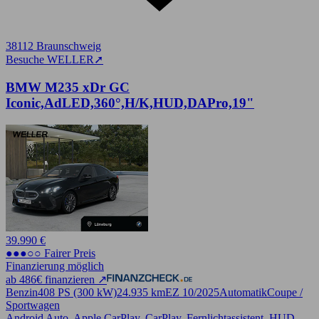
38112 Braunschweig
Besuche WELLER
➚
BMW M235 xDr GC
Iconic,AdLED,360°,H/K,HUD,DAPro,19"
39.990 €
●●●○○ Fairer Preis
Finanzierung möglich
ab 486€ finanzieren ↗
Benzin
408 PS (300 kW)
24.935 km
EZ 10/2025
Automatik
Coupe /
Sportwagen
Android Auto, Apple CarPlay, CarPlay, Fernlichtassistent, HUD,