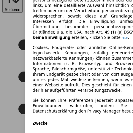
links, um eine detaillierte Auswahl hinsichtlich 
Sortieren
treffen oder um der Verarbeitung personenbezo
widersprechen, soweit diese auf Grundlage 
Interessen erfolgt. Die Einwilligung umfa
Übermittlung bestimmter personenbezoge
Drittländer, u.a. die USA, nach Art. 49 (1) (a) DS
keine Einwilligung
erteilen, klicken Sie bitte
.
hier
Cookies, Endgeräte- oder ähnliche Online-Ken
login-basierte Kennungen, zufällig generier
netzwerkbasierte Kennungen) können zusamme
Informationen (z. B. Browsertyp und Browseri
Sprache, Bildschirmgröße, unterstützte Technolo
Ihrem Endgerät gespeichert oder von dort ausg
um es jedes Mal wiederzuerkennen, wenn es 
einer Webseite aufruft. Dies geschieht für eine
der hier aufgeführten Verarbeitungszwecke.
Sie können Ihre Präferenzen jederzeit anpasse
Einwilligungen widerrufen, indem Sie
Datenschutzerklärung den Privacy Manager besu
Zwecke