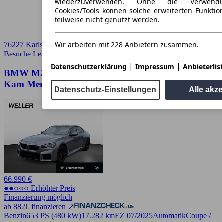
wiederzuverwenden. Ohne die Verwend
Cookies/Tools können solche erweiterten Funkti
teilweise nicht genutzt werden.
Wir arbeiten mit 228 Anbietern zusammen.
76227 Karlsruhe
Besuche Leasingmarkt
➚
|
|
Datenschutzerklärung
Impressum
Anbieterlis
BMW M2 Coupe DriversPackage HuD Stp&Go
Kam Memo DA
Datenschutz-Einstellungen
Alle akz
66.990 €
●●○○○ Erhöhter Preis
Finanzierung möglich
ab 882€ finanzieren ↗
Benzin
653 PS (480 kW)
17.282 km
EZ 07/2025
Automatik
Coupe /