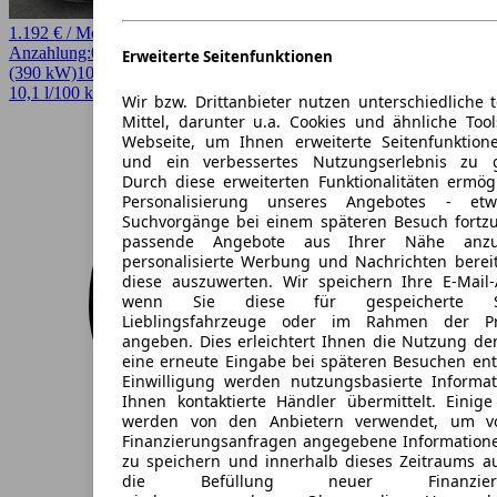
1.192 € / Monat
Anzahlung:
0,00 €
Laufzeit:
48 Monate
km/Jahr:
5.000
Benzin
530 PS
Erweiterte Seitenfunktionen
(390 kW)
10 km
EZ 08/2026
Automatik
Coupe / Sportwagen
2 Türen
10,1 l/100 km (komb.)* · 229 g/km CO2* · CO2-Klasse G
Wir bzw. Drittanbieter nutzen unterschiedliche 
Mittel, darunter u.a. Cookies und ähnliche Too
Webseite, um Ihnen erweiterte Seitenfunktion
und ein verbessertes Nutzungserlebnis zu g
Durch diese erweiterten Funktionalitäten ermög
Personalisierung unseres Angebotes - e
Suchvorgänge bei einem späteren Besuch fortzu
passende Angebote aus Ihrer Nähe anzu
personalisierte Werbung und Nachrichten berei
diese auszuwerten. Wir speichern Ihre E-Mail-
wenn Sie diese für gespeicherte Suc
Lieblingsfahrzeuge oder im Rahmen der Pr
angeben. Dies erleichtert Ihnen die Nutzung de
eine erneute Eingabe bei späteren Besuchen entfä
Einwilligung werden nutzungsbasierte Informa
Ihnen kontaktierte Händler übermittelt. Einige
werden von den Anbietern verwendet, um v
Finanzierungsanfragen angegebene Informatione
zu speichern und innerhalb dieses Zeitraums a
die Befüllung neuer Finanzierun