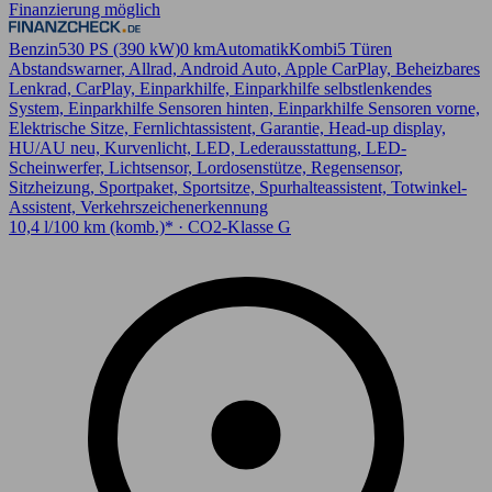
Finanzierung möglich
Benzin
530 PS (390 kW)
0 km
Automatik
Kombi
5 Türen
Abstandswarner, Allrad, Android Auto, Apple CarPlay, Beheizbares
Lenkrad, CarPlay, Einparkhilfe, Einparkhilfe selbstlenkendes
System, Einparkhilfe Sensoren hinten, Einparkhilfe Sensoren vorne,
Elektrische Sitze, Fernlichtassistent, Garantie, Head-up display,
HU/AU neu, Kurvenlicht, LED, Lederausstattung, LED-
Scheinwerfer, Lichtsensor, Lordosenstütze, Regensensor,
Sitzheizung, Sportpaket, Sportsitze, Spurhalteassistent, Totwinkel-
Assistent, Verkehrszeichenerkennung
10,4 l/100 km (komb.)* · CO2-Klasse G