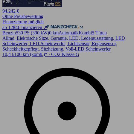
94.242 €
Ohne Preisbewertung
Finanzierung möglich
ab 1284€ finanzieren ↗
Benzin
530 PS (390 kW)
0 km
Automatik
Kombi
5 Türen
Allrad, Elektrische Sitze, Garantie, LED, Lederausstattung, LED
Scheinwerfer, LED-Scheinwerfer, Lichtsensor, Regensensor,
Scheckheftgepflegt, Sitzheizung, Voll-LED Scheinwerfer
10,4 l/100 km (komb.)* · CO2-Klasse G