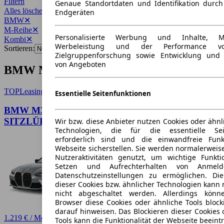
Filtern
Genaue Standortdaten und Identifikation durc
Alles löschen
✕
Endgeräten
BMW
✕
M-Reihe
✕
Personalisierte Werbung und Inhalte, 
Kombi
✕
Werbeleistung und der Performance vo
Sortieren:
Zielgruppenforschung sowie Entwicklung und
von Angeboten
BMW M-Reihe Kombi Angebote
TOP
Leasing
Essentielle Seitenfunktionen
BMW M3 TOURING ULTIMATE PACKAGE
SITZLÜFTUNG
Wir bzw. diese Anbieter nutzen Cookies oder ähnl
Technologien, die für die essentielle Seit
erforderlich sind und die einwandfreie Funkt
Webseite sicherstellen. Sie werden normalerweise
Nutzeraktivitäten genutzt, um wichtige Funkt
Setzen und Aufrechterhalten von Anmeld
Datenschutzeinstellungen zu ermöglichen. D
dieser Cookies bzw. ähnlicher Technologien kann
nicht abgeschaltet werden. Allerdings könn
Browser diese Cookies oder ähnliche Tools block
darauf hinweisen. Das Blockieren dieser Cookies 
1.219 € / Monat
Tools kann die Funktionalität der Webseite beeint