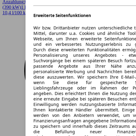
Anzahlung:
0,00 €
Laufzeit:
48 Monate
km/Jahr:
5.000
Benzin
530 PS
(390 kW)
1 km
EZ 08/2026
Automatik
Kombi
4 Türen
10,4 l/100 km (komb.)* · 235 g/km CO2* · CO2-Klasse G
Erweiterte Seitenfunktionen
Wir bzw. Drittanbieter nutzen unterschiedliche 
Mittel, darunter u.a. Cookies und ähnliche Too
Webseite, um Ihnen erweiterte Seitenfunktion
und ein verbessertes Nutzungserlebnis zu g
Durch diese erweiterten Funktionalitäten ermög
Personalisierung unseres Angebotes - e
Suchvorgänge bei einem späteren Besuch fortzu
passende Angebote aus Ihrer Nähe anzu
personalisierte Werbung und Nachrichten berei
diese auszuwerten. Wir speichern Ihre E-Mail-
wenn Sie diese für gespeicherte Suc
Lieblingsfahrzeuge oder im Rahmen der Pr
angeben. Dies erleichtert Ihnen die Nutzung de
eine erneute Eingabe bei späteren Besuchen entfä
Einwilligung werden nutzungsbasierte Informa
Ihnen kontaktierte Händler übermittelt. Einige
werden von den Anbietern verwendet, um v
Finanzierungsanfragen angegebene Informatione
zu speichern und innerhalb dieses Zeitraums a
die Befüllung neuer Finanzierun