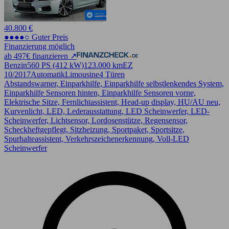
40.800 €
●●●●○ Guter Preis
Finanzierung möglich
ab 497€ finanzieren ↗
Benzin
560 PS (412 kW)
123.000 km
EZ
10/2017
Automatik
Limousine
4 Türen
Abstandswarner, Einparkhilfe, Einparkhilfe selbstlenkendes System,
Einparkhilfe Sensoren hinten, Einparkhilfe Sensoren vorne,
Elektrische Sitze, Fernlichtassistent, Head-up display, HU/AU neu,
Kurvenlicht, LED, Lederausstattung, LED Scheinwerfer, LED-
Scheinwerfer, Lichtsensor, Lordosenstütze, Regensensor,
Scheckheftgepflegt, Sitzheizung, Sportpaket, Sportsitze,
Spurhalteassistent, Verkehrszeichenerkennung, Voll-LED
Scheinwerfer