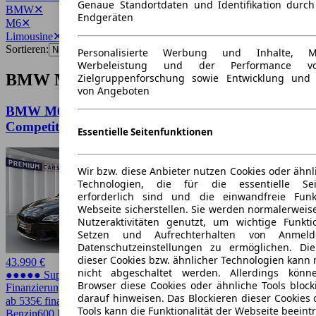
Genaue Standortdaten und Identifikation durc
BMW
✕
Endgeräten
M6
✕
Limousine
✕
Sortieren:
Personalisierte Werbung und Inhalte, 
Werbeleistung und der Performance vo
BMW M6 Limousine Angebote
Zielgruppenforschung sowie Entwicklung und
von Angeboten
BMW M6 Gran Coupe
Competition*Garantie*Finanzierung*
Essentielle Seitenfunktionen
Wir bzw. diese Anbieter nutzen Cookies oder ähnl
Technologien, die für die essentielle Seit
erforderlich sind und die einwandfreie Funkt
Webseite sicherstellen. Sie werden normalerweise
Nutzeraktivitäten genutzt, um wichtige Funkt
Setzen und Aufrechterhalten von Anmeld
Datenschutzeinstellungen zu ermöglichen. D
dieser Cookies bzw. ähnlicher Technologien kann
43.990 €
nicht abgeschaltet werden. Allerdings könn
●●●●● Super Preis
Browser diese Cookies oder ähnliche Tools block
Finanzierung möglich
darauf hinweisen. Das Blockieren dieser Cookies 
ab 535€ finanzieren ↗
Tools kann die Funktionalität der Webseite beeint
Benzin
600 PS (441 kW)
99.050 km
EZ