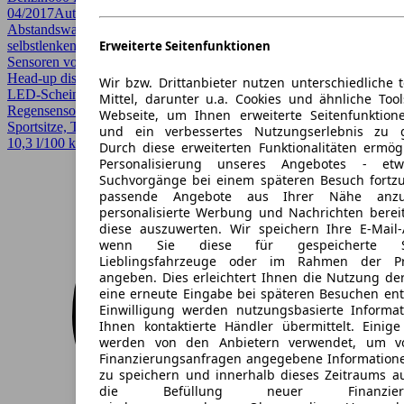
04/2017
Automatik
Limousine
4 Türen
Abstandswarner, Beheizbares Lenkrad, Einparkhilfe, Einparkhilfe
selbstlenkendes System, Einparkhilfe Sensoren hinten, Einparkhilfe
Erweiterte Seitenfunktionen
Sensoren vorne, Elektrische Sitze, Fernlichtassistent, Garantie,
Head-up display, HU/AU neu, Kurvenlicht, LED, Lederausstattung,
Wir bzw. Drittanbieter nutzen unterschiedliche 
LED-Scheinwerfer, Lichtsensor, Lordosenstütze, Massagesitze,
Mittel, darunter u.a. Cookies und ähnliche Too
Regensensor, Scheckheftgepflegt, Sitzheizung, Sportpaket,
Webseite, um Ihnen erweiterte Seitenfunktion
Sportsitze, Totwinkel-Assistent, Verkehrszeichenerkennung
und ein verbessertes Nutzungserlebnis zu g
10,3 l/100 km (komb.)*
Durch diese erweiterten Funktionalitäten ermög
Personalisierung unseres Angebotes - e
Suchvorgänge bei einem späteren Besuch fortzu
passende Angebote aus Ihrer Nähe anzu
personalisierte Werbung und Nachrichten berei
diese auszuwerten. Wir speichern Ihre E-Mail-
wenn Sie diese für gespeicherte Suc
Lieblingsfahrzeuge oder im Rahmen der Pr
angeben. Dies erleichtert Ihnen die Nutzung de
eine erneute Eingabe bei späteren Besuchen entfä
Einwilligung werden nutzungsbasierte Informa
Ihnen kontaktierte Händler übermittelt. Einige
werden von den Anbietern verwendet, um v
Finanzierungsanfragen angegebene Informatione
zu speichern und innerhalb dieses Zeitraums a
die Befüllung neuer Finanzierun