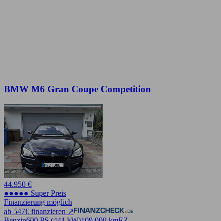
BMW M6 Gran Coupe Competition
44.950 €
●●●●● Super Preis
Finanzierung möglich
ab 547€ finanzieren ↗
Benzin
600 PS (441 kW)
109.000 km
EZ