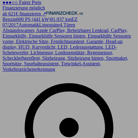
●●●○○ Fairer Preis
Finanzierung möglich
ab 621€ finanzieren ↗
Benzin
600 PS (441 kW)
91.937 km
EZ
07/2017
Automatik
Limousine
4 Türen
Abstandswarner, Apple CarPlay, Beheizbares Lenkrad, CarPlay,
Einparkhilfe, Einparkhilfe Sensoren hinten, Einparkhilfe Sensoren
vorne, Elektrische Sitze, Fernlichtassistent, Garantie, Head-up
display, HUD, Kurvenlicht, LED, Lederausstattung, LED-
Scheinwerfer, Lichtsensor, Lordosenstütze, Regensensor,
Scheckheftgepflegt, Sitzheizung, Sitzheizung hinten, Sportpaket,
Sportsitze, Spurhalteassistent, Totwinkel-Assistent,
Verkehrszeichenerkennung