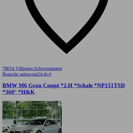
78054 Villingen-Schwenningen
Besuche autoscout24.de
➚
BMW M6 Gran Coupé *2.H *Schale *NP151TSD
*360° *H&K