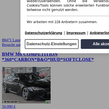
wiederzuverwenden. Ohne die Verwend
Cookies/Tools können solche erweiterten Funkti
teilweise nicht genutzt werden.
Wir arbeiten mit 228 Anbietern zusammen.
|
|
Datenschutzerklärung
Impressum
Anbieterlis
88471 Laupheim
Datenschutz-Einstellungen
Alle akz
Besuche autoscout24.de
➚
BMW M6 COMPETITION
*360*CARBON*B&O*HUD*SOFTCLOSE*
50.990 €