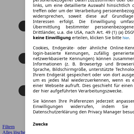
links, um eine detaillierte Auswahl hinsichtlich 
treffen oder um der Verarbeitung personenbezo
widersprechen, soweit diese auf Grundlage 
Interessen erfolgt. Die Einwilligung umfa
Übermittlung bestimmter personenbezoge
Drittländer, u.a. die USA, nach Art. 49 (1) (a) DS
keine Einwilligung
erteilen, klicken Sie bitte
.
hier
Cookies, Endgeräte- oder ähnliche Online-Ken
login-basierte Kennungen, zufällig generier
netzwerkbasierte Kennungen) können zusamme
Informationen (z. B. Browsertyp und Browseri
Sprache, Bildschirmgröße, unterstützte Technolo
Ihrem Endgerät gespeichert oder von dort ausg
um es jedes Mal wiederzuerkennen, wenn es 
einer Webseite aufruft. Dies geschieht für eine
der hier aufgeführten Verarbeitungszwecke.
Sie können Ihre Präferenzen jederzeit anpasse
Einwilligungen widerrufen, indem Sie
Datenschutzerklärung den Privacy Manager besu
Zwecke
Filtern
Alles löschen
✕