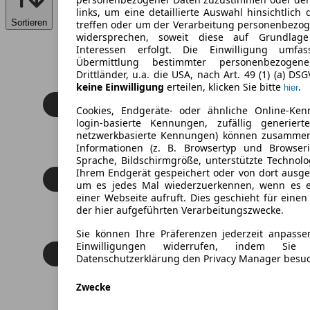
links, um eine detaillierte Auswahl hinsichtlich 
Sortieren
treffen oder um der Verarbeitung personenbezo
widersprechen, soweit diese auf Grundlage 
Interessen erfolgt. Die Einwilligung umfa
Übermittlung bestimmter personenbezoge
Drittländer, u.a. die USA, nach Art. 49 (1) (a) DS
keine Einwilligung
erteilen, klicken Sie bitte
.
hier
Cookies, Endgeräte- oder ähnliche Online-Ken
login-basierte Kennungen, zufällig generier
netzwerkbasierte Kennungen) können zusamme
Informationen (z. B. Browsertyp und Browseri
Sprache, Bildschirmgröße, unterstützte Technolo
Ihrem Endgerät gespeichert oder von dort ausg
um es jedes Mal wiederzuerkennen, wenn es 
einer Webseite aufruft. Dies geschieht für eine
der hier aufgeführten Verarbeitungszwecke.
Sie können Ihre Präferenzen jederzeit anpasse
Einwilligungen widerrufen, indem Sie
Datenschutzerklärung den Privacy Manager besu
Zwecke