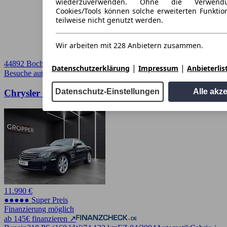
wiederzuverwenden. Ohne die Verwend
Cookies/Tools können solche erweiterten Funkti
teilweise nicht genutzt werden.
Wir arbeiten mit 228 Anbietern zusammen.
44892 Bochum, Stadt
|
|
Datenschutzerklärung
Impressum
Anbieterlis
Besuche autoscout24.de
➚
Datenschutz-Einstellungen
Alle akz
Chrysler Crossfire 3.2l
11.990 €
●●●●● Super Preis
Finanzierung möglich
ab 145€ finanzieren ↗