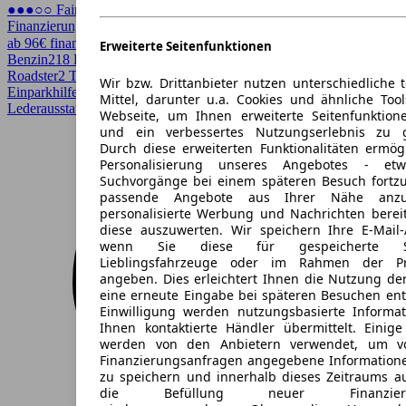
●●●○○ Fairer Preis
Finanzierung möglich
ab 96€ finanzieren ↗
Erweiterte Seitenfunktionen
Benzin
218 PS (160 kW)
180.000 km
EZ 04/2005
Automatik
Cabrio /
Roadster
2 Türen
Wir bzw. Drittanbieter nutzen unterschiedliche 
Einparkhilfe, Einparkhilfe Sensoren hinten, Elektrische Sitze,
Mittel, darunter u.a. Cookies und ähnliche Too
Lederausstattung, Scheckheftgepflegt, Sitzheizung
Webseite, um Ihnen erweiterte Seitenfunktion
und ein verbessertes Nutzungserlebnis zu g
Durch diese erweiterten Funktionalitäten ermög
Personalisierung unseres Angebotes - e
Suchvorgänge bei einem späteren Besuch fortzu
passende Angebote aus Ihrer Nähe anzu
personalisierte Werbung und Nachrichten berei
diese auszuwerten. Wir speichern Ihre E-Mail-
wenn Sie diese für gespeicherte Suc
Lieblingsfahrzeuge oder im Rahmen der Pr
angeben. Dies erleichtert Ihnen die Nutzung de
eine erneute Eingabe bei späteren Besuchen entfä
Einwilligung werden nutzungsbasierte Informa
Ihnen kontaktierte Händler übermittelt. Einige
werden von den Anbietern verwendet, um v
Finanzierungsanfragen angegebene Informatione
zu speichern und innerhalb dieses Zeitraums a
die Befüllung neuer Finanzierun