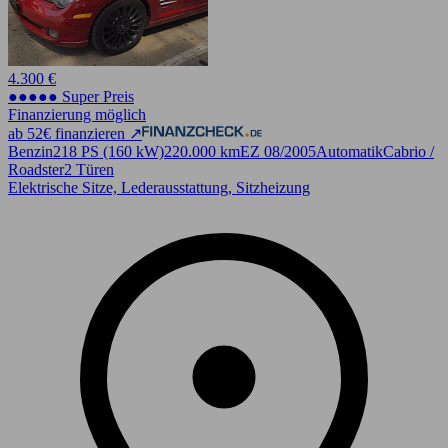
4.300 €
●●●●● Super Preis
Finanzierung möglich
ab 52€ finanzieren ↗
Benzin
218 PS (160 kW)
220.000 km
EZ 08/2005
Automatik
Cabrio /
Roadster
2 Türen
Elektrische Sitze, Lederausstattung, Sitzheizung