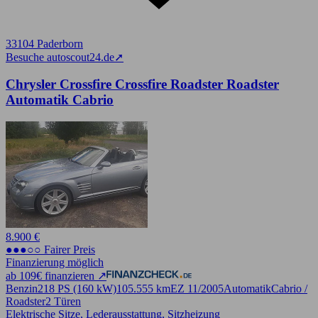
33104 Paderborn
Besuche autoscout24.de
➚
Chrysler Crossfire Crossfire Roadster Roadster
Automatik Cabrio
8.900 €
●●●○○ Fairer Preis
Finanzierung möglich
ab 109€ finanzieren ↗
Benzin
218 PS (160 kW)
105.555 km
EZ 11/2005
Automatik
Cabrio /
Roadster
2 Türen
Elektrische Sitze, Lederausstattung, Sitzheizung