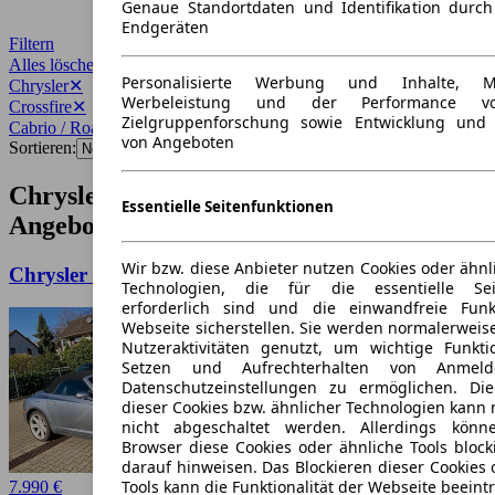
Genaue Standortdaten und Identifikation durc
Endgeräten
Filtern
Alles löschen
✕
Personalisierte Werbung und Inhalte, 
Chrysler
✕
Werbeleistung und der Performance vo
Crossfire
✕
Zielgruppenforschung sowie Entwicklung und
Cabrio / Roadster
✕
von Angeboten
Sortieren:
Chrysler Crossfire Cabrio / Roadster
Essentielle Seitenfunktionen
Angebote
Wir bzw. diese Anbieter nutzen Cookies oder ähnl
Chrysler Crossfire Crossfire Roadster Automatik
Technologien, die für die essentielle Seit
erforderlich sind und die einwandfreie Funkt
Webseite sicherstellen. Sie werden normalerweise
Nutzeraktivitäten genutzt, um wichtige Funkt
Setzen und Aufrechterhalten von Anmeld
Datenschutzeinstellungen zu ermöglichen. D
dieser Cookies bzw. ähnlicher Technologien kann
nicht abgeschaltet werden. Allerdings könn
Browser diese Cookies oder ähnliche Tools block
darauf hinweisen. Das Blockieren dieser Cookies 
Tools kann die Funktionalität der Webseite beeint
7.990 €