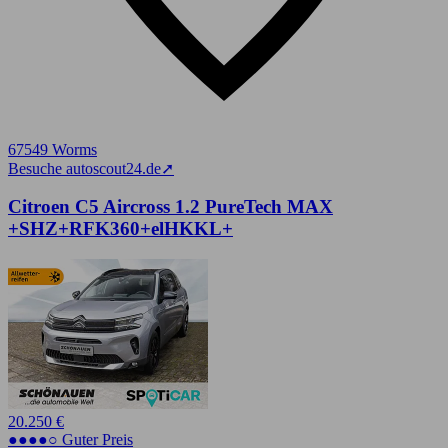
67549 Worms
Besuche autoscout24.de
➚
Citroen C5 Aircross 1.2 PureTech MAX
+SHZ+RFK360+elHKKL+
20.250 €
●●●●○ Guter Preis