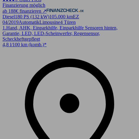
Finanzierung möglich
ab 188€ finanzieren ↗
Diesel
180 PS (132 kW)
105.000 km
EZ
04/2019
Automatik
Limousine
4 Türen
1.Hand, AHK, Einparkhilfe, Einparkhilfe Sensoren hinten,
Garantie, LED, LED-Scheinwerfer, Regensensor,
Scheckheftgepflegt
4,8 l/100 km (komb.)*