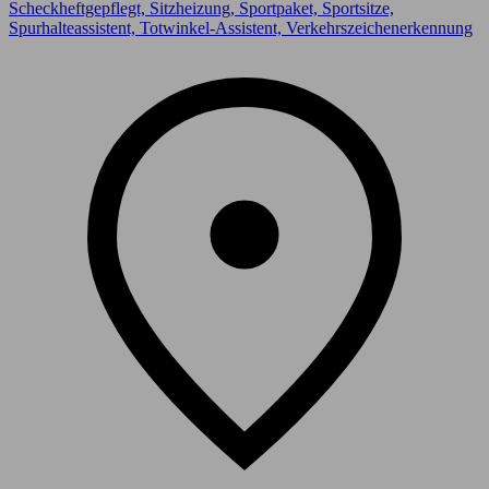
Scheckheftgepflegt, Sitzheizung, Sportpaket, Sportsitze,
Spurhalteassistent, Totwinkel-Assistent, Verkehrszeichenerkennung