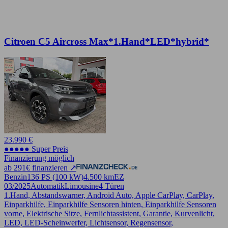
Citroen C5 Aircross Max*1.Hand*LED*hybrid*
23.990 €
●●●●● Super Preis
Finanzierung möglich
ab 291€ finanzieren ↗
Benzin
136 PS (100 kW)
4.500 km
EZ
03/2025
Automatik
Limousine
4 Türen
1.Hand, Abstandswarner, Android Auto, Apple CarPlay, CarPlay,
Einparkhilfe, Einparkhilfe Sensoren hinten, Einparkhilfe Sensoren
vorne, Elektrische Sitze, Fernlichtassistent, Garantie, Kurvenlicht,
LED, LED-Scheinwerfer, Lichtsensor, Regensensor,