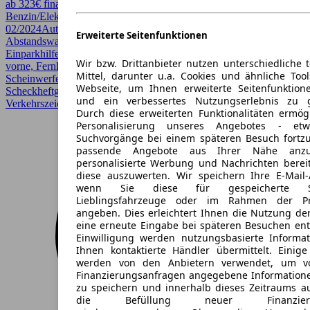
ab 323€ finanzieren ↗
Benzin/Elektro
136 PS (100 kW)
23.939 km
EZ
02/2024
Automatik
Limousine
5 Türen
Erweiterte Seitenfunktionen
Abstandswarner, Android Auto, Apple CarPlay, CarPlay,
Einparkhilfe, Einparkhilfe Sensoren hinten, Einparkhilfe Sensoren
Wir bzw. Drittanbieter nutzen unterschiedliche 
vorne, Fernlichtassistent, Garantie, Kurvenlicht, LED, LED-
Mittel, darunter u.a. Cookies und ähnliche Too
Scheinwerfer, Lichtsensor, Lordosenstütze, Regensensor,
Webseite, um Ihnen erweiterte Seitenfunktion
Scheckheftgepflegt, Sitzheizung, Spurhalteassistent,
und ein verbessertes Nutzungserlebnis zu g
Verkehrszeichenerkennung
Durch diese erweiterten Funktionalitäten ermög
Personalisierung unseres Angebotes - e
Suchvorgänge bei einem späteren Besuch fortzu
passende Angebote aus Ihrer Nähe anzu
personalisierte Werbung und Nachrichten berei
diese auszuwerten. Wir speichern Ihre E-Mail-
wenn Sie diese für gespeicherte Suc
Lieblingsfahrzeuge oder im Rahmen der Pr
angeben. Dies erleichtert Ihnen die Nutzung de
eine erneute Eingabe bei späteren Besuchen entfä
Einwilligung werden nutzungsbasierte Informa
Ihnen kontaktierte Händler übermittelt. Einige
werden von den Anbietern verwendet, um v
Finanzierungsanfragen angegebene Informatione
zu speichern und innerhalb dieses Zeitraums a
die Befüllung neuer Finanzierun