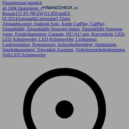
Finanzierung möglich
ab 246€ finanzieren ↗
Benzin
131 PS (96 kW)
21.059 km
EZ
01/2024
Automatik
Limousine
5 Türen
Abstandswarner, Android Auto, Apple CarPlay, CarPlay,
Einparkhilfe, Einparkhilfe Sensoren hinten, Einparkhilfe Sensoren
vorne, Fernlichtassistent, Garantie, HU/AU neu, Kurvenlicht, LED,
LED Scheinwerfer, LED-Scheinwerfer, Lichtsensor,
Lordosenstütze, Regensensor, Scheckheftgepflegt, Sitzheizung,
Spurhalteassistent, Totwinkel-Assistent, Verkehrszeichenerkennung,
Voll-LED Scheinwerfer