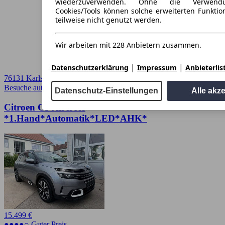
wiederzuverwenden. Ohne die Verwend
Cookies/Tools können solche erweiterten Funkti
teilweise nicht genutzt werden.
Wir arbeiten mit 228 Anbietern zusammen.
|
|
Datenschutzerklärung
Impressum
Anbieterlis
76131 Karlsruhe
Besuche autoscout24.de
➚
Datenschutz-Einstellungen
Alle akz
Citroen C5 Aircross
*1.Hand*Automatik*LED*AHK*
15.499 €
●●●●○ Guter Preis