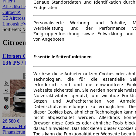
Filtern
Genaue Standortdaten und Identifikation durc
Alles löschen
✕
Endgeräten
Citroen
✕
C5 Aircross
✕
Personalisierte Werbung und Inhalte, 
Limousine
✕
Werbeleistung und der Performance vo
Sortieren:
Zielgruppenforschung sowie Entwicklung und
von Angeboten
Citroen C5 Aircross Limousine Angebote
Citroen C5 Aircross C- Serie Mild-Hybrid / 1.2 Ltr /
Essentielle Seitenfunktionen
136 PS / Kam / S
Wir bzw. diese Anbieter nutzen Cookies oder ähnl
Technologien, die für die essentielle Seit
erforderlich sind und die einwandfreie Funkt
Webseite sicherstellen. Sie werden normalerweise
Nutzeraktivitäten genutzt, um wichtige Funkt
Setzen und Aufrechterhalten von Anmeld
Datenschutzeinstellungen zu ermöglichen. D
dieser Cookies bzw. ähnlicher Technologien kann
nicht abgeschaltet werden. Allerdings könn
26.580 €
Browser diese Cookies oder ähnliche Tools block
●○○○○ Hoher Preis
darauf hinweisen. Das Blockieren dieser Cookies 
Finanzierung möglich
Tools kann die Funktionalität der Webseite beeint