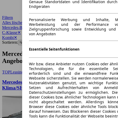
Genaue Standortdaten und Identifikation durc
Endgeräten
Filtern
Personalisierte Werbung und Inhalte, 
Alles löschen
✕
Werbeleistung und der Performance vo
Mercedes-Benz
✕
Zielgruppenforschung sowie Entwicklung und
C-Klasse
✕
von Angeboten
Kombi
✕
Sortieren:
Essentielle Seitenfunktionen
Mercedes-Benz C-Klasse Kombi
Angebote
Wir bzw. diese Anbieter nutzen Cookies oder ähnl
Technologien, die für die essentielle Seit
TOP
Leasing
erforderlich sind und die einwandfreie Funkt
Webseite sicherstellen. Sie werden normalerweise
Mercedes-Benz C 300 d T-Modell -
Nutzeraktivitäten genutzt, um wichtige Funkt
Setzen und Aufrechterhalten von Anmeld
Klima/SHZ/Nav/Haustürlieferung inkl.
Datenschutzeinstellungen zu ermöglichen. D
dieser Cookies bzw. ähnlicher Technologien kann
nicht abgeschaltet werden. Allerdings könn
Browser diese Cookies oder ähnliche Tools block
darauf hinweisen. Das Blockieren dieser Cookies 
Tools kann die Funktionalität der Webseite beeint