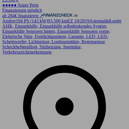
●●●●● Super Preis
Finanzierung möglich
ab 284€ finanzieren ↗
Andere
194 PS (143 kW)
93.500 km
EZ 10/2019
Automatik
Kombi
AHK, Einparkhilfe, Einparkhilfe selbstlenkendes System,
Einparkhilfe Sensoren hinten, Einparkhilfe Sensoren vorne,
Elektrische Sitze, Fernlichtassistent, Garantie, LED, LED-
Scheinwerfer, Lichtsensor, Lordosenstütze, Regensensor,
Scheckheftgepflegt, Sitzheizung, Sportsitze,
Verkehrszeichenerkennung