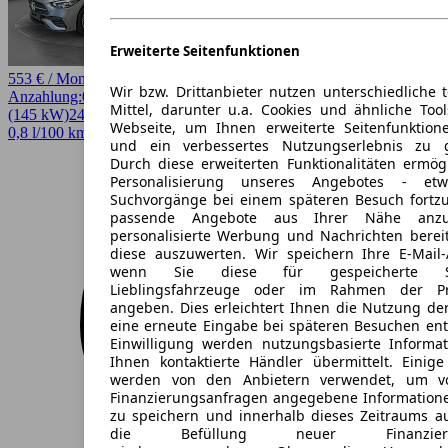
Erweiterte Seitenfunktionen
553 € / Monat
Wir bzw. Drittanbieter nutzen unterschiedliche 
Anzahlung:
0,00 €
Laufzeit:
48 Monate
km/Jahr:
10.000
Diesel
197 PS
Mittel, darunter u.a. Cookies und ähnliche Too
(145 kW)
24.140 km
EZ 11/2014
Automatik
Kombi
4 Türen
Webseite, um Ihnen erweiterte Seitenfunktion
0,8 l/100 km (komb.)* · 18 g/km CO2* · CO2-Klasse B
und ein verbessertes Nutzungserlebnis zu g
Durch diese erweiterten Funktionalitäten ermög
Personalisierung unseres Angebotes - e
Suchvorgänge bei einem späteren Besuch fortzu
passende Angebote aus Ihrer Nähe anzu
personalisierte Werbung und Nachrichten berei
diese auszuwerten. Wir speichern Ihre E-Mail-
wenn Sie diese für gespeicherte Suc
Lieblingsfahrzeuge oder im Rahmen der Pr
angeben. Dies erleichtert Ihnen die Nutzung de
eine erneute Eingabe bei späteren Besuchen entfä
Einwilligung werden nutzungsbasierte Informa
Ihnen kontaktierte Händler übermittelt. Einige
werden von den Anbietern verwendet, um v
Finanzierungsanfragen angegebene Informatione
zu speichern und innerhalb dieses Zeitraums a
die Befüllung neuer Finanzierun