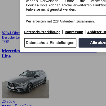
wiederzuverwenden. Ohne die Verwend
Cookies/Tools können solche erweiterten Funkti
teilweise nicht genutzt werden.
Wir arbeiten mit 228 Anbietern zusammen.
|
|
Datenschutzerklärung
Impressum
Anbieterlis
82041 Oberhaching
Besuche Leasingmarkt
➚
TOP
Datenschutz-Einstellungen
Alle akz
Mercedes-Benz C-Klasse C 220 d T 4Matic AMG
Line
26.850 €
●●●○○ Fairer Preis