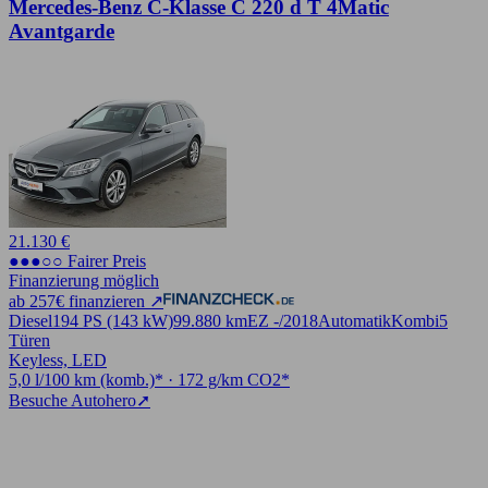
Mercedes-Benz C-Klasse C 220 d T 4Matic
Avantgarde
21.130 €
●●●○○ Fairer Preis
Finanzierung möglich
ab 257€ finanzieren ↗
Diesel
194 PS (143 kW)
99.880 km
EZ -/2018
Automatik
Kombi
5
Türen
Keyless, LED
5,0 l/100 km (komb.)* · 172 g/km CO2*
Besuche Autohero
➚