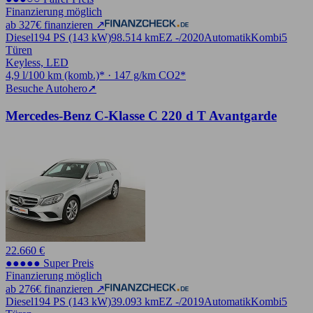
Finanzierung möglich
ab 327€ finanzieren ↗
Diesel
194 PS (143 kW)
98.514 km
EZ -/2020
Automatik
Kombi
5
Türen
Keyless, LED
4,9 l/100 km (komb.)* · 147 g/km CO2*
Besuche Autohero
➚
Mercedes-Benz C-Klasse C 220 d T Avantgarde
22.660 €
●●●●● Super Preis
Finanzierung möglich
ab 276€ finanzieren ↗
Diesel
194 PS (143 kW)
39.093 km
EZ -/2019
Automatik
Kombi
5