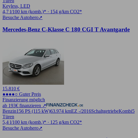
Türen
Keyless, LED
4,7 l/100 km (komb.)* · 154 g/km CO2*
Besuche Autohero
➚
Mercedes-Benz C-Klasse C 180 CGI T Avantgarde
15.810 €
●●●●○ Guter Preis
Finanzierung möglich
ab 193€ finanzieren ↗
Benzin
156 PS (115 kW)
63.974 km
EZ -/2016
Schaltgetriebe
Kombi
5
Türen
5,4 l/100 km (komb.)* · 125 g/km CO2*
Besuche Autohero
➚