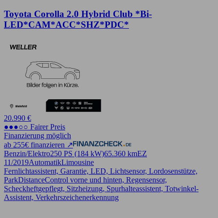
Toyota Corolla 2.0 Hybrid Club *Bi-
LED*CAM*ACC*SHZ*PDC*
20.990 €
●●●○○ Fairer Preis
Finanzierung möglich
ab 255€ finanzieren ↗
Benzin/Elektro
250 PS (184 kW)
65.360 km
EZ
11/2019
Automatik
Limousine
Fernlichtassistent, Garantie, LED, Lichtsensor, Lordosenstütze,
ParkDistanceControl vorne und hinten, Regensensor,
Scheckheftgepflegt, Sitzheizung, Spurhalteassistent, Totwinkel-
Assistent, Verkehrszeichenerkennung