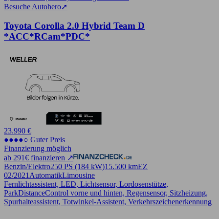
Besuche Autohero
➚
Toyota Corolla 2.0 Hybrid Team D
*ACC*RCam*PDC*
23.990 €
●●●●○ Guter Preis
Finanzierung möglich
ab 291€ finanzieren ↗
Benzin/Elektro
250 PS (184 kW)
15.500 km
EZ
02/2021
Automatik
Limousine
Fernlichtassistent, LED, Lichtsensor, Lordosenstütze,
ParkDistanceControl vorne und hinten, Regensensor, Sitzheizung,
Spurhalteassistent, Totwinkel-Assistent, Verkehrszeichenerkennung