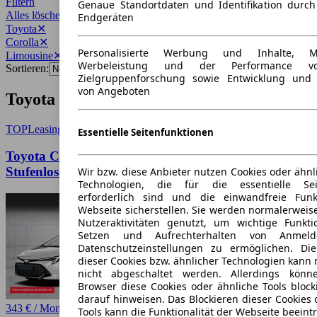
Filtern
Genaue Standortdaten und Identifikation durc
Alles löschen
✕
Endgeräten
Toyota
✕
Corolla
✕
Personalisierte Werbung und Inhalte, 
Limousine
✕
Werbeleistung und der Performance vo
Sortieren:
Zielgruppenforschung sowie Entwicklung und
von Angeboten
Toyota Corolla Limousine Angebote
TOP
Leasing
Essentielle Seitenfunktionen
Toyota Corolla 5-Türer GR SPORT 2,0-l-Hybrid
Stufenloses Getriebe
Wir bzw. diese Anbieter nutzen Cookies oder ähnl
Technologien, die für die essentielle Seit
erforderlich sind und die einwandfreie Funkt
Webseite sicherstellen. Sie werden normalerweise
Nutzeraktivitäten genutzt, um wichtige Funkt
Setzen und Aufrechterhalten von Anmeld
Datenschutzeinstellungen zu ermöglichen. D
dieser Cookies bzw. ähnlicher Technologien kann
nicht abgeschaltet werden. Allerdings könn
Browser diese Cookies oder ähnliche Tools block
darauf hinweisen. Das Blockieren dieser Cookies 
343 € / Monat
Tools kann die Funktionalität der Webseite beeint