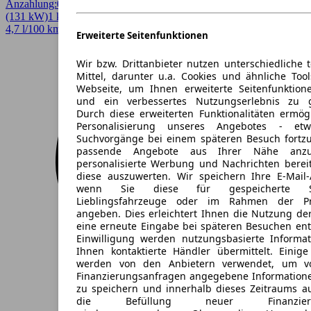
Anzahlung:
0,00 €
Laufzeit:
48 Monate
km/Jahr:
10.000
Andere
178 PS
(131 kW)
1 km
EZ 08/2026
Automatik
Limousine
4 Türen
4,7 l/100 km (komb.)* · 105 g/km CO2* · CO2-Klasse C
Erweiterte Seitenfunktionen
Wir bzw. Drittanbieter nutzen unterschiedliche 
Mittel, darunter u.a. Cookies und ähnliche Too
Webseite, um Ihnen erweiterte Seitenfunktion
und ein verbessertes Nutzungserlebnis zu g
Durch diese erweiterten Funktionalitäten ermög
Personalisierung unseres Angebotes - e
Suchvorgänge bei einem späteren Besuch fortzu
passende Angebote aus Ihrer Nähe anzu
personalisierte Werbung und Nachrichten berei
diese auszuwerten. Wir speichern Ihre E-Mail-
wenn Sie diese für gespeicherte Suc
Lieblingsfahrzeuge oder im Rahmen der Pr
angeben. Dies erleichtert Ihnen die Nutzung de
eine erneute Eingabe bei späteren Besuchen entfä
Einwilligung werden nutzungsbasierte Informa
Ihnen kontaktierte Händler übermittelt. Einige
werden von den Anbietern verwendet, um v
Finanzierungsanfragen angegebene Informatione
zu speichern und innerhalb dieses Zeitraums a
die Befüllung neuer Finanzierun