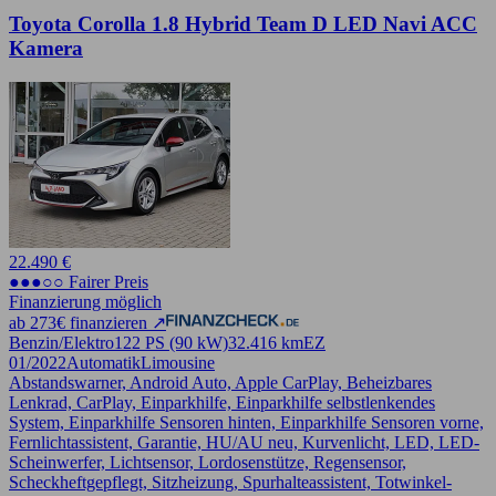
Toyota Corolla 1.8 Hybrid Team D LED Navi ACC
Kamera
22.490 €
●●●○○ Fairer Preis
Finanzierung möglich
ab 273€ finanzieren ↗
Benzin/Elektro
122 PS (90 kW)
32.416 km
EZ
01/2022
Automatik
Limousine
Abstandswarner, Android Auto, Apple CarPlay, Beheizbares
Lenkrad, CarPlay, Einparkhilfe, Einparkhilfe selbstlenkendes
System, Einparkhilfe Sensoren hinten, Einparkhilfe Sensoren vorne,
Fernlichtassistent, Garantie, HU/AU neu, Kurvenlicht, LED, LED-
Scheinwerfer, Lichtsensor, Lordosenstütze, Regensensor,
Scheckheftgepflegt, Sitzheizung, Spurhalteassistent, Totwinkel-