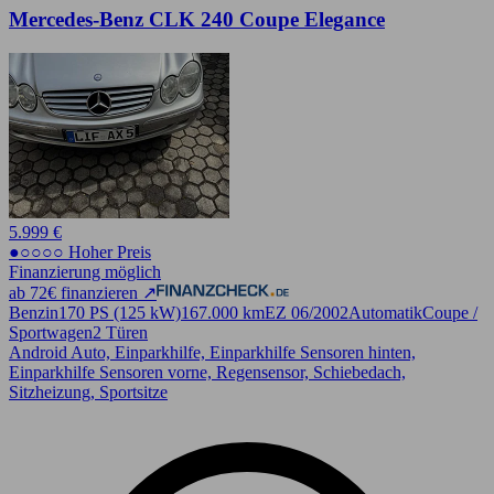
Mercedes-Benz CLK 240 Coupe Elegance
5.999 €
●○○○○ Hoher Preis
Finanzierung möglich
ab 72€ finanzieren ↗
Benzin
170 PS (125 kW)
167.000 km
EZ 06/2002
Automatik
Coupe /
Sportwagen
2 Türen
Android Auto, Einparkhilfe, Einparkhilfe Sensoren hinten,
Einparkhilfe Sensoren vorne, Regensensor, Schiebedach,
Sitzheizung, Sportsitze