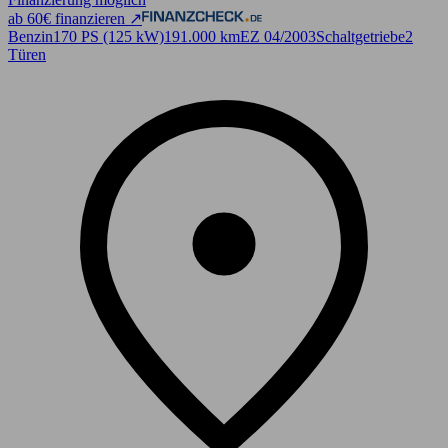
ab 60€ finanzieren ↗
Benzin
170 PS (125 kW)
191.000 km
EZ 04/2003
Schaltgetriebe
2
Türen