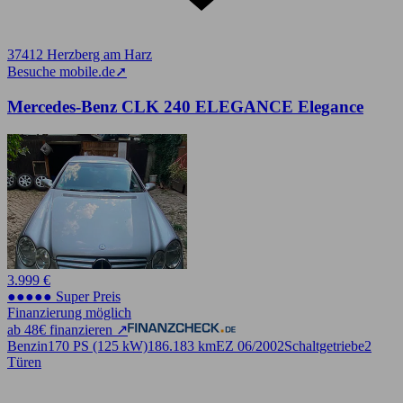
37412 Herzberg am Harz
Besuche mobile.de
➚
Mercedes-Benz CLK 240 ELEGANCE Elegance
3.999 €
●●●●● Super Preis
Finanzierung möglich
ab 48€ finanzieren ↗
Benzin
170 PS (125 kW)
186.183 km
EZ 06/2002
Schaltgetriebe
2
Türen