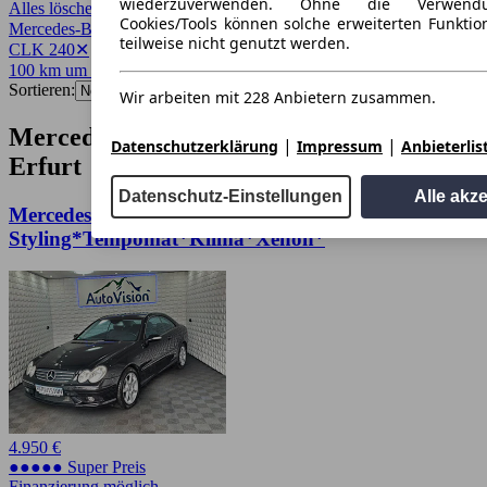
wiederzuverwenden. Ohne die Verwend
Alles löschen
✕
Cookies/Tools können solche erweiterten Funkti
Mercedes-Benz
✕
teilweise nicht genutzt werden.
CLK 240
✕
100 km um 99084
✕
Sortieren:
Wir arbeiten mit 228 Anbietern zusammen.
Mercedes-Benz CLK 240 Angebote in
|
|
Datenschutzerklärung
Impressum
Anbieterlis
Erfurt
Datenschutz-Einstellungen
Alle akz
Mercedes-Benz CLK 240 Coupe *AMG
Styling*Tempomat*Klima*Xenon*
4.950 €
●●●●● Super Preis
Finanzierung möglich